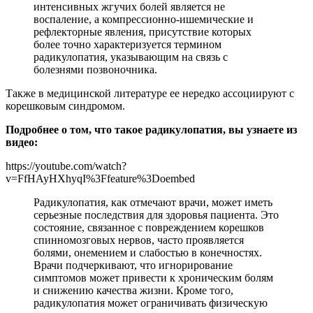
интенсивных жгучих болей является не
воспаление, а компрессионно-ишемические и
рефлекторные явления, присутствие которых
более точно характеризуется термином
радикулопатия, указывающим на связь с
болезнями позвоночника.
Также в медицинской литературе ее нередко ассоциируют с
корешковым синдромом.
Подробнее о том, что такое радикулопатия, вы узнаете из
видео:
https://youtube.com/watch?
v=FfHAyHXhyqI%3Ffeature%3Doembed
Радикулопатия, как отмечают врачи, может иметь
серьезные последствия для здоровья пациента. Это
состояние, связанное с повреждением корешков
спинномозговых нервов, часто проявляется
болями, онемением и слабостью в конечностях.
Врачи подчеркивают, что игнорирование
симптомов может привести к хроническим болям
и снижению качества жизни. Кроме того,
радикулопатия может ограничивать физическую