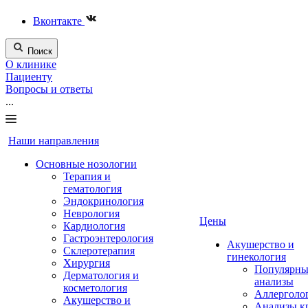
Вконтакте
Поиск
О клинике
Пациенту
Вопросы и ответы
...
Наши направления
Основные нозологии
Терапия и
гематология
Эндокринология
Неврология
Цены
Кардиология
Гастроэнтерология
Акушерство и
Склеротерапия
гинекология
Хирургия
Популярны
Дерматология и
анализы
косметология
Аллерголо
Акушерство и
Анализы к