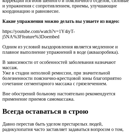
коррекции изгибов шейного и поясничного отделов, силовые
и упражнения с сопротивлением, приемы, улучшающие
координацию и равновесие.
Какие упражнения можно делать вы узнаете из видео:
https://youtube.com/watch?v=1Y4iyT-
j5NA%3Ffeature%3Doembed
Одним из условий выздоровления является медленное и
плавное выполнение упражнений в воде (аквааэробика).
В зависимости от особенностей заболевания назначают
массаж.
Уже в стадии неполной ремиссии, при значительной
болезненности пояснично-крестцовой зоны благоприятно
сочетание сегментарного массажа с грязелечением.
Вне обострений больному настоятельно рекомендуется
применение приемов самомассажа.
Всегда оставаться в строю
Давно перестав быть уделом престарелых людей,
радикулопатия часто заставляет задаваться вопросом о том,