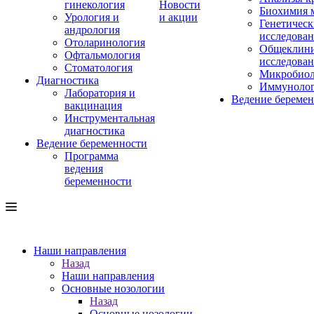
гинекология
Новости
Биохимия 
Урология и
и акции
Генетическ
андрология
исследова
Отоларинология
Общеклини
Офтальмология
исследова
Стоматология
Микробиол
Диагностика
Иммуноло
Лаборатория и
Ведение береме
вакцинация
Инструментальная
диагностика
Ведение беременности
Программа
ведения
беременности
Наши направления
Назад
Наши направления
Основные нозологии
Назад
Основные нозологии