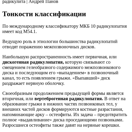
радикулита | Андрей Панов
Тонкости классификации
По международному классификатору МКБ 10 радикулопатия
имеет код М54.1.
Ведущую роль в этиологии большинства радикулопатий
отводят поражению межпозвоночных дисков.
Наибольшую распространенность имеет первичная, или
дискогенная радикулопатия,
которую связывают со
смещением гелеобразного содержимого межпозвонкового
диска и последующим его «выпадением» в позвоночный
канал, то есть появлением грыжи. «Выпавший» диск
раздражает нервную оболочку.
Своеобразным продолжением предыдущей формы является
вторичная, или
вертеброгенная радикулопатия.
В ответ на
образование грыжи в нижних частях позвонковых тел, у
внешних частей дисков формируются костные разрастания,
напоминающие арку – остеофиты. Их задача – предотвратить
полное «выдавливание» диска проседающими позвонками.
Разросшиеся остеофиты также давят на нервные корешки.