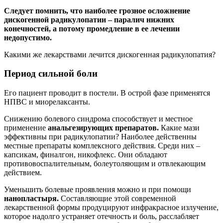
Следует помнить, что наиболее грозное осложнение
дискогенной радикулопатии – паралич нижних
конечностей, а потому промедление в ее лечении
недопустимо.
Какими же лекарствами лечится дискогенная радикулопатия?
Период сильной боли
Его пациент проводит в постели. В острой фазе применятся
НПВС и миорелаксанты.
Снижению болевого синдрома способствует и местное
применение
анальгезирующих препаратов.
Какие мази
эффективны при радикулопатии? Наиболее действенны
местные препараты комплексного действия. Среди них –
капсикам, финалгон, никофлекс. Они обладают
противовоспалительным, болеутоляющим и отвлекающим
действием.
Уменьшить болевые проявления можно и при помощи
нанопластыря.
Составляющие этой современной
лекарственной формы продуцируют инфракрасное излучение,
которое надолго устраняет отечность и боль, расслабляет