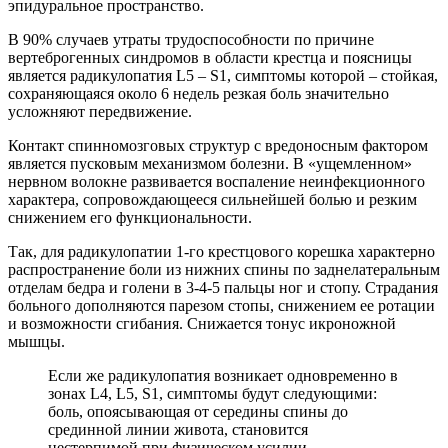
эпидуральное пространство.
В 90% случаев утраты трудоспособности по причине
вертеброгенных синдромов в области крестца и поясницы
является радикулопатия L5 – S1, симптомы которой – стойкая,
сохраняющаяся около 6 недель резкая боль значительно
усложняют передвижение.
Контакт спинномозговых структур с вредоносным фактором
является пусковым механизмом болезни. В «ущемленном»
нервном волокне развивается воспаление неинфекционного
характера, сопровождающееся сильнейшей болью и резким
снижением его функциональности.
Так, для радикулопатии 1-го крестцового корешка характерно
распространение боли из нижних спины по заднелатеральным
отделам бедра и голени в 3-4-5 пальцы ног и стопу. Страдания
больного дополняются парезом стопы, снижением ее ротации
и возможности сгибания. Снижается тонус икроножной
мышцы.
Если же радикулопатия возникает одновременно в
зонах L4, L5, S1, симптомы будут следующими:
боль, опоясывающая от середины спины до
срединной линии живота, становится
нестерпимой при физическом усилии.