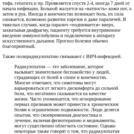
тифа, гепатита и пр. Проявляется спустя 2-4, иногда 7 дней от
начала инфекции. Больной жалуется на «ватность» кожи ног, а
затем и рук. Иногда в конечностях возникает боль, их сила
снижается, возможно развитие парезов и даже параличей. В
тяжелых случаях, когда паралич «поднимается» вверх,
захватывая диафрагму, пациенту требуется внутривенное
введение иммуноглобулина и подключение к аппарату
искусственного дыхания. Прогноз болезни обычно
благоприятный.
Также полирадикулопатию связывают с ВИЧ-инфекцией.
Радикулопатия — это заболевание, которое
вызывает значительное беспокойство у людей,
страдающих от болей в спине и конечностях.
Многие отмечают, что симптомы могут
варьироваться от легкого дискомфорта до сильной
боли, что негативно сказывается на качестве
жизни. Часто упоминается, что игнорирование
первых признаков может привести к хроническим
болям и ограничению подвижности. Люди делятся
опытом, что своевременная диагностика и
лечение, включая физиотерапию и медикаменты,
могут существенно облегчить состояние. Однако
некоторые также говорят о том, что радикулопатия