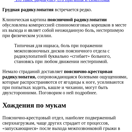
Грудная радикулопатия
встречается редко.
Клиническая картина
поясничной радикулопатии
обусловлена компрессией спинномозговых корешков в месте
их выхода и являет собой неожиданную боль, нестерпимую
при физическом усилии.
Типичная для ищиаса, боль при поражении
межпозвоночных дисков поясничного отдела с
радикулопатией буквально «сгибает» больного,
становясь при любом движении нестерпимой.
Немало страданий доставляет
пояснично-крестцовая
радикулопатия,
сопровождающаяся болевыми ощущениями,
которые распространяются от ягодицы к ноге, усиливаются
при попытках ходить, кашле и чихании, могут быть
двухсторонними. Поговорим о ней подробнее.
Хождения по мукам
Пояснично-крестцовый отдел, наиболее подверженный
сверхнагрузкам, чаще других страдает от процессов,
«запускающиеся» после выхода межпозвонковой грыжи в