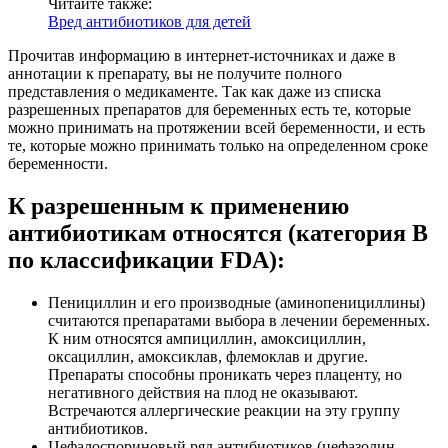
Читайте также:
Вред антибиотиков для детей
Прочитав информацию в интернет-источниках и даже в
аннотации к препарату, вы не получите полного
представления о медикаменте. Так как даже из списка
разрешенных препаратов для беременных есть те, которые
можно принимать на протяжении всей беременности, и есть
те, которые можно принимать только на определенном сроке
беременности.
К разрешенным к применению
антибиотикам относятся (категория В
по классификации FDA):
Пенициллин и его производные (аминопенициллины)
считаются препаратами выбора в лечении беременных.
К ним относятся ампициллин, амоксициллин,
оксациллин, амоксиклав, флемоклав и другие.
Препараты способны проникать через плаценту, но
негативного действия на плод не оказывают.
Встречаются аллергические реакции на эту группу
антибиотиков.
Цефалоспориновый ряд антибиотиков (цефазолин,