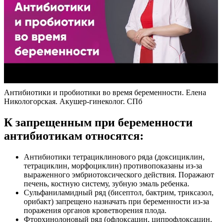
Антибиотики и пробиотики во время беременности. Елена
Никологорская. Акушер-гинеколог. СПб
К запрещенным при беременности
антибиотикам относятся:
Антибиотики тетрациклинового ряда (доксициклин,
тетрациклин, морфоциклин) противопоказаны из-за
выраженного эмбриотоксического действия. Поражают
печень, костную систему, зубную эмаль ребенка.
Сульфаниламидный ряд (бисептол, бактрим, триксазол,
орибакт) запрещено назначать при беременности из-за
поражения органов кроветворения плода.
Фторхинолоновый ряд (офлоксацин, ципрофлоксацин,