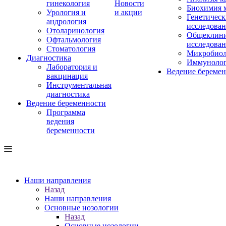
гинекология
Новости
Биохимия 
Урология и
и акции
Генетическ
андрология
исследова
Отоларинология
Общеклини
Офтальмология
исследова
Стоматология
Микробиол
Диагностика
Иммуноло
Лаборатория и
Ведение береме
вакцинация
Инструментальная
диагностика
Ведение беременности
Программа
ведения
беременности
Наши направления
Назад
Наши направления
Основные нозологии
Назад
Основные нозологии