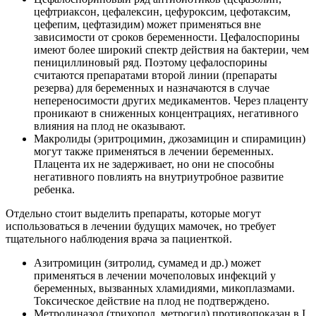
цефтриаксон, цефалексин, цефуроксим, цефотаксим,
цефепим, цефтазидим) может применяться вне
зависимости от сроков беременности. Цефалоспорины
имеют более широкий спектр действия на бактерии, чем
пенициллиновый ряд. Поэтому цефалоспорины
считаются препаратами второй линии (препараты
резерва) для беременных и назначаются в случае
непереносимости других медикаментов. Через плаценту
проникают в сниженных концентрациях, негативного
влияния на плод не оказывают.
Макролиды (эритроцимин, джозамицин и спирамицин)
могут также применяться в лечении беременных.
Плацента их не задерживает, но они не способны
негативного повлиять на внутриутробное развитие
ребенка.
Отдельно стоит выделить препараты, которые могут
использоваться в лечении будущих мамочек, но требует
тщательного наблюдения врача за пациенткой.
Азитромицин (зитролид, сумамед и др.) может
применяться в лечении мочеполовых инфекций у
беременных, вызванных хламидиями, микоплазмами.
Токсическое действие на плод не подтверждено.
Метродиназол (трихопол, метрогил) противопоказан в I