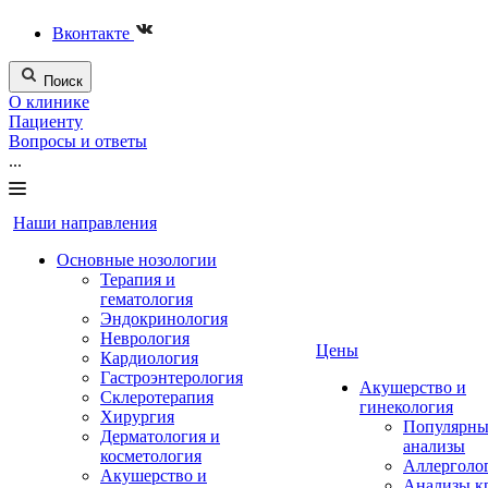
Вконтакте
Поиск
О клинике
Пациенту
Вопросы и ответы
...
Наши направления
Основные нозологии
Терапия и
гематология
Эндокринология
Неврология
Цены
Кардиология
Гастроэнтерология
Акушерство и
Склеротерапия
гинекология
Хирургия
Популярны
Дерматология и
анализы
косметология
Аллерголо
Акушерство и
Анализы к