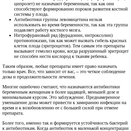
ципролет) не назначают беременным, так как они
способствуют формированию пороков развития костной
системы у плода.
Антибиотики группы левомицетина нельзя
использовать во время беременности, так как эта группа
подавляет работу костного мозга.
Нитрофурановый ряд (фурадонин, нитроксолин)
противопоказан, так как может вызвать гибель красных
клеток плода (эритроцитов). Тем самым эти препараты
вызывают гемолиз крови, когда разрушенный эритроцит
не способен нести кислород к тканям ребенка.
Таким образом, любые препараты имеет право назначать
только врач. Все, что зависит от вас,
–
это четкое соблюдение
дозы и продолжительности лечения.
Многие ошибочно считают, что назначаются антибиотики
беременным женщинам в более щадящей, меньшей дозе и
минимальным курсом. Это заблуждение. Преднамеренное
уменьшение дозы может привести к замиранию инфекции на
время и к возобновлению ее с большей силой при отмене
препарата.
Более того, именно так и формируется устойчивость бактерий
к антибиотикам. Когда антибиотик в маленькой концентрации