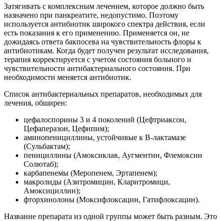
Затягивать с комплексным лечением, которое должно быть
назначено при панкреатите, недопустимо. Поэтому
используется антибиотик широкого спектра действия, если
есть показания к его применению. Применяется он, не
дожидаясь ответа бакпосева на чувствительность флоры к
антибиотикам. Когда будет получен результат исследования,
терапия корректируется с учетом состояния больного и
чувствительности антибактериального состояния. При
необходимости меняется антибиотик.
Список антибактериальных препаратов, необходимых для
лечения, обширен:
цефалоспорины 3 и 4 поколений (Цефтриаксон,
Цефаперазон, Цефипим);
аминопенициллины, устойчивые к В-лактамазе
(Сульбактам);
пенициллины (Амоксиклав, Аугментин, Флемоксин
Солютаб);
карбапенемы (Меропенем, Эртапенем);
макролиды (Азитромицин, Кларитромици,
Амоксициллин);
фторхинолоны (Моксифлоксацин, Гатифлоксацин).
Название препарата из одной группы может быть разным. Это