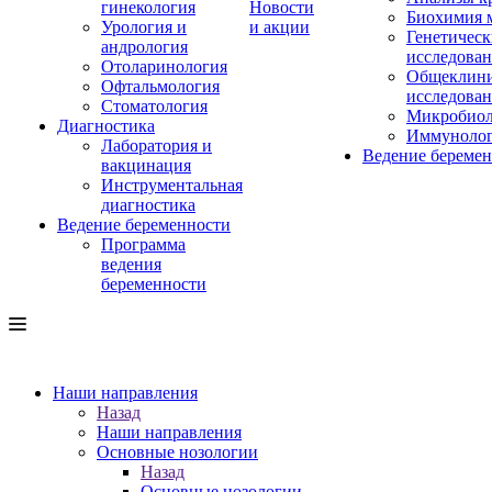
гинекология
Новости
Биохимия 
Урология и
и акции
Генетическ
андрология
исследова
Отоларинология
Общеклини
Офтальмология
исследова
Стоматология
Микробиол
Диагностика
Иммуноло
Лаборатория и
Ведение береме
вакцинация
Инструментальная
диагностика
Ведение беременности
Программа
ведения
беременности
Наши направления
Назад
Наши направления
Основные нозологии
Назад
Основные нозологии