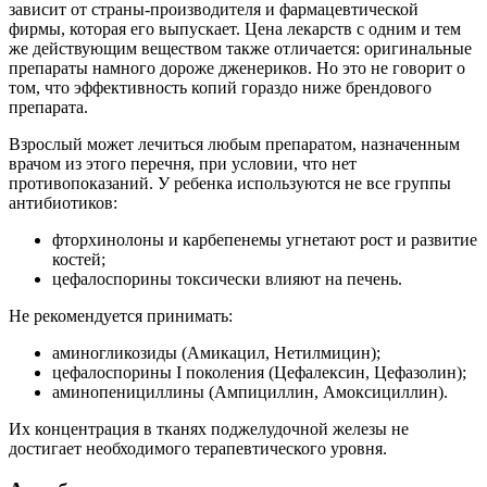
зависит от страны-производителя и фармацевтической
фирмы, которая его выпускает. Цена лекарств с одним и тем
же действующим веществом также отличается: оригинальные
препараты намного дороже дженериков. Но это не говорит о
том, что эффективность копий гораздо ниже брендового
препарата.
Взрослый может лечиться любым препаратом, назначенным
врачом из этого перечня, при условии, что нет
противопоказаний. У ребенка используются не все группы
антибиотиков:
фторхинолоны и карбепенемы угнетают рост и развитие
костей;
цефалоспорины токсически влияют на печень.
Не рекомендуется принимать:
аминогликозиды (Амикацил, Нетилмицин);
цефалоспорины I поколения (Цефалексин, Цефазолин);
аминопенициллины (Ампициллин, Амоксициллин).
Их концентрация в тканях поджелудочной железы не
достигает необходимого терапевтического уровня.