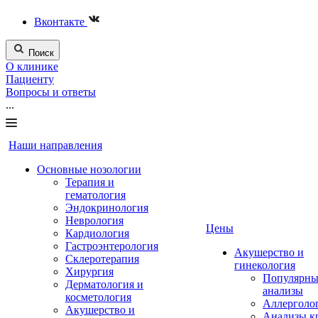
Вконтакте
Поиск
О клинике
Пациенту
Вопросы и ответы
...
Наши направления
Основные нозологии
Терапия и
гематология
Эндокринология
Неврология
Цены
Кардиология
Гастроэнтерология
Акушерство и
Склеротерапия
гинекология
Хирургия
Популярны
Дерматология и
анализы
косметология
Аллерголо
Акушерство и
Анализы к