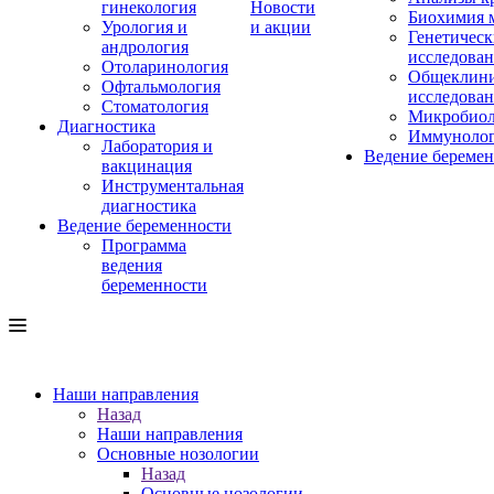
гинекология
Новости
Биохимия 
Урология и
и акции
Генетическ
андрология
исследова
Отоларинология
Общеклини
Офтальмология
исследова
Стоматология
Микробиол
Диагностика
Иммуноло
Лаборатория и
Ведение береме
вакцинация
Инструментальная
диагностика
Ведение беременности
Программа
ведения
беременности
Наши направления
Назад
Наши направления
Основные нозологии
Назад
Основные нозологии