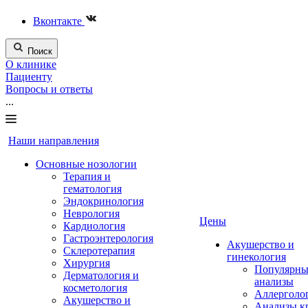
Вконтакте
Поиск
О клинике
Пациенту
Вопросы и ответы
...
Наши направления
Основные нозологии
Терапия и
гематология
Эндокринология
Неврология
Цены
Кардиология
Гастроэнтерология
Акушерство и
Склеротерапия
гинекология
Хирургия
Популярны
Дерматология и
анализы
косметология
Аллерголо
Акушерство и
Анализы к