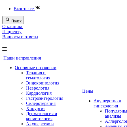
Вконтакте
Поиск
О клинике
Пациенту
Вопросы и ответы
...
Наши направления
Основные нозологии
Терапия и
гематология
Эндокринология
Неврология
Цены
Кардиология
Гастроэнтерология
Акушерство и
Склеротерапия
гинекология
Хирургия
Популярны
Дерматология и
анализы
косметология
Аллерголо
Акушерство и
Анализы к