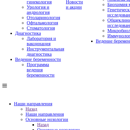
гинекология
Новости
Биохимия 
Урология и
и акции
Генетическ
андрология
исследова
Отоларинология
Общеклини
Офтальмология
исследова
Стоматология
Микробиол
Диагностика
Иммуноло
Лаборатория и
Ведение береме
вакцинация
Инструментальная
диагностика
Ведение беременности
Программа
ведения
беременности
Наши направления
Назад
Наши направления
Основные нозологии
Назад
Основные нозологии