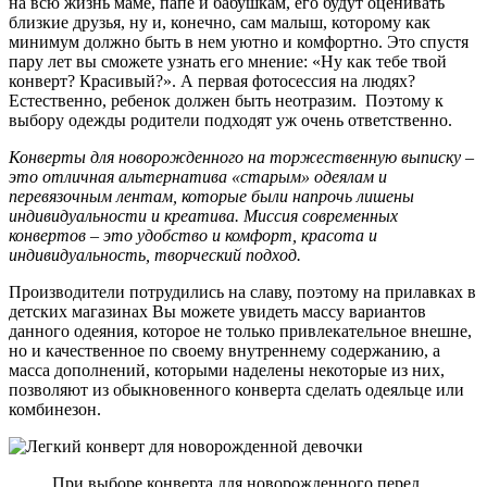
на всю жизнь маме, папе и бабушкам, его будут оценивать
близкие друзья, ну и, конечно, сам малыш, которому как
минимум должно быть в нем уютно и комфортно. Это спустя
пару лет вы сможете узнать его мнение: «Ну как тебе твой
конверт? Красивый?». А первая фотосессия на людях?
Естественно, ребенок должен быть неотразим. Поэтому к
выбору одежды родители подходят уж очень ответственно.
Конверты для новорожденного на торжественную выписку –
это отличная альтернатива «старым» одеялам и
перевязочным лентам, которые были напрочь лишены
индивидуальности и креатива. Миссия современных
конвертов – это удобство и комфорт, красота и
индивидуальность, творческий подход.
Производители потрудились на славу, поэтому на прилавках в
детских магазинах Вы можете увидеть массу вариантов
данного одеяния, которое не только привлекательное внешне,
но и качественное по своему внутреннему содержанию, а
масса дополнений, которыми наделены некоторые из них,
позволяют из обыкновенного конверта сделать одеяльце или
комбинезон.
При выборе конверта для новорожденного перед