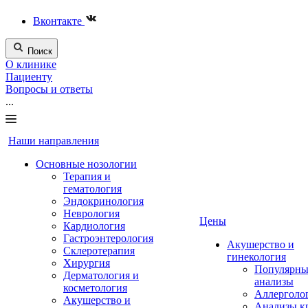
Вконтакте
Поиск
О клинике
Пациенту
Вопросы и ответы
...
Наши направления
Основные нозологии
Терапия и
гематология
Эндокринология
Неврология
Цены
Кардиология
Гастроэнтерология
Акушерство и
Склеротерапия
гинекология
Хирургия
Популярны
Дерматология и
анализы
косметология
Аллерголо
Акушерство и
Анализы к