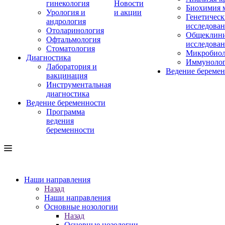
гинекология
Новости
Биохимия 
Урология и
и акции
Генетическ
андрология
исследова
Отоларинология
Общеклини
Офтальмология
исследова
Стоматология
Микробиол
Диагностика
Иммуноло
Лаборатория и
Ведение береме
вакцинация
Инструментальная
диагностика
Ведение беременности
Программа
ведения
беременности
Наши направления
Назад
Наши направления
Основные нозологии
Назад
Основные нозологии