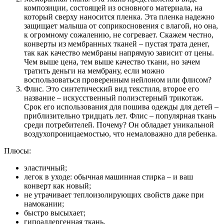
композиции, состоящей из основного материала, на
который сверху наносится пленка. Эта пленка надежно
защищает малыша от соприкосновения с влагой, но она,
к огромному сожалению, не согревает. Скажем честно,
конверты из мембранных тканей – пустая трата денег,
так как качество мембраны напрямую зависит от цены.
Чем выше цена, тем выше качество ткани, но зачем
тратить деньги на мембрану, если можно
воспользоваться проверенным нейлоном или флисом?
Флис. Это синтетический вид текстиля, второе его
название – искусственный полиэстерный трикотаж.
Срок его использования для пошива одежды для детей –
приблизительно тридцать лет. Флис – популярная ткань
среди потребителей. Почему? Он обладает уникальной
воздухопроницаемостью, что немаловажно для ребенка.
Плюсы:
эластичный;
легок в уходе: обычная машинная стирка – и ваш
конверт как новый;
не утрачивает теплоизолирующих свойств даже при
намокании;
быстро высыхает;
гипоаллергенная ткань.