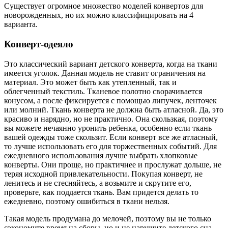
Существует огромное множество моделей конвертов для
новорожденных, но их можно классифицировать на 4
варианта.
Конверт-одеяло
Это классический вариант детского конверта, когда на ткани
имеется уголок. Данная модель не ставит ограничения на
материал. Это может быть как утепленный, так и
облегченный текстиль. Тканевое полотно сворачивается
конусом, а после фиксируется с помощью липучек, ленточек
или молний. Ткань конверта не должна быть атласной. Да, это
красиво и нарядно, но не практично. Она скользкая, поэтому
вы можете нечаянно уронить ребенка, особенно если ткань
вашей одежды тоже скользит. Если конверт все же атласный,
то лучше использовать его для торжественных событий. Для
ежедневного использования лучше выбрать хлопковые
конверты. Они проще, но практичнее и прослужат дольше, не
теряя исходной привлекательности. Покупая конверт, не
ленитесь и не стесняйтесь, а возьмите и скрутите его,
проверьте, как поддается ткань. Вам придется делать то
ежедневно, поэтому ошибиться в ткани нельзя.
Такая модель продумана до мелочей, поэтому вы не только
сэкономите время на сборы, но и не нарушите детского сна.