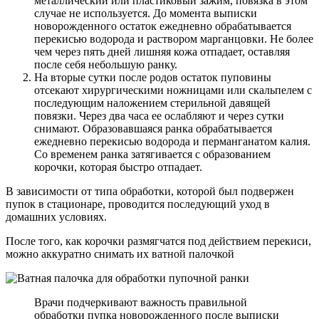
металлический или пластиковый зажим, повязка в этом
случае не используется. До момента выписки
новорожденного остаток ежедневно обрабатывается
перекисью водорода и раствором марганцовки. Не более
чем через пять дней лишняя кожа отпадает, оставляя
после себя небольшую ранку.
На вторые сутки после родов остаток пуповины
отсекают хирургическими ножницами или скальпелем с
последующим наложением стерильной давящей
повязки. Через два часа ее ослабляют и через сутки
снимают. Образовавшаяся ранка обрабатывается
ежедневно перекисью водорода и перманганатом калия.
Со временем ранка затягивается с образованием
корочки, которая быстро отпадает.
В зависимости от типа обработки, которой был подвержен
пупок в стационаре, проводится последующий уход в
домашних условиях.
После того, как корочки размягчатся под действием перекиси,
можно аккуратно снимать их ватной палочкой
Врачи подчеркивают важность правильной
обработки пупка новорожденного после выписки