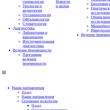
гинекология
Новости
Биохимия 
Урология и
и акции
Генетическ
андрология
исследова
Отоларинология
Общеклини
Офтальмология
исследова
Стоматология
Микробиол
Диагностика
Иммуноло
Лаборатория и
Ведение береме
вакцинация
Инструментальная
диагностика
Ведение беременности
Программа
ведения
беременности
Наши направления
Назад
Наши направления
Основные нозологии
Назад
Основные нозологии