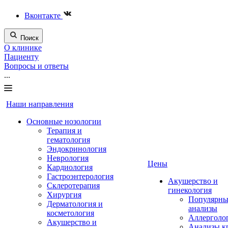
Вконтакте
Поиск
О клинике
Пациенту
Вопросы и ответы
...
Наши направления
Основные нозологии
Терапия и
гематология
Эндокринология
Неврология
Цены
Кардиология
Гастроэнтерология
Акушерство и
Склеротерапия
гинекология
Хирургия
Популярны
Дерматология и
анализы
косметология
Аллерголо
Акушерство и
Анализы к