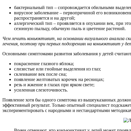
бактериальный тип – сопровождается обильными выделени
вирусное заболевание – первопричиной его возникновени
распространяется и на другой;
аллергический тип – проявляется в опухании век, при эт
сезонную пыльцу, обычную пыль и цветение растений.
Чем лечить коньюктивит, на основании визуального анализа с
лечения, поэтому при первых подозрениях на коньюктивит у де
Основными симптомами развития заболевания у детей считают
покраснение глазного яблока;
слизистые или гнойные выделения из глаз;
склеивание век после сна;
появление желтоватых корочек на ресницах;
резь и жжение в глазах при ярком свете;
усиленная слезоточивость.
Появление хотя бы одного симптома из вышеуказанных должно с
эффективный результат. Только опытный специалист подскажет
экспериментировать с народными и нестандартными методика
Врачи отмечают, что конъюнктивит у детей может проявл