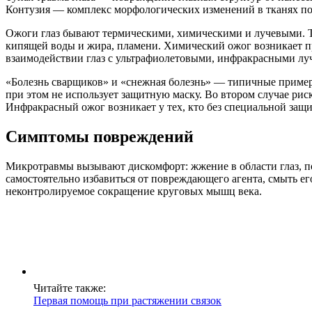
Контузия — комплекс морфологических изменений в тканях под 
Ожоги глаз бывают термическими, химическими и лучевыми. Те
кипящей воды и жира, пламени. Химический ожог возникает п
взаимодействии глаз с ультрафиолетовыми, инфракрасными л
«Болезнь сварщиков» и «снежная болезнь» — типичные примеры
при этом не использует защитную маску. Во втором случае рис
Инфракрасный ожог возникает у тех, кто без специальной защи
Симптомы повреждений
Микротравмы вызывают дискомфорт: жжение в области глаз, по
самостоятельно избавиться от повреждающего агента, смыть 
неконтролируемое сокращение круговых мышц века.
Читайте также:
Первая помощь при растяжении связок