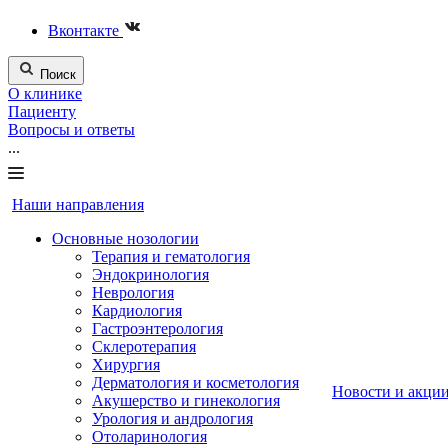
Вконтакте
Поиск
О клинике
Пациенту
Вопросы и ответы
...
Наши направления
Основные нозологии
Терапия и гематология
Эндокринология
Неврология
Кардиология
Гастроэнтерология
Склеротерапия
Хирургия
Дерматология и косметология
Новости и акци
Акушерство и гинекология
Урология и андрология
Отоларинология