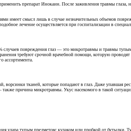
 применить препарат Инокаин. После заживления травмы глаза, 
лями имеет смысл лишь в случае незначительных объемов повреж
подобное лечение осуществляется при госпитализации в специа
90% случаев повреждения глаз — это микротравмы и травмы туп
анения требуют срочной врачебной помощи, которую проводят в
о ассортимента.
, ворсинки тканей, которые попадают в глаз. Даже упавшая ре
 — также причина микротравмы. Укус насекомого в такой ситуаци
ния удара тупым предметом: кулаком или пробкой от бутылки. Ту