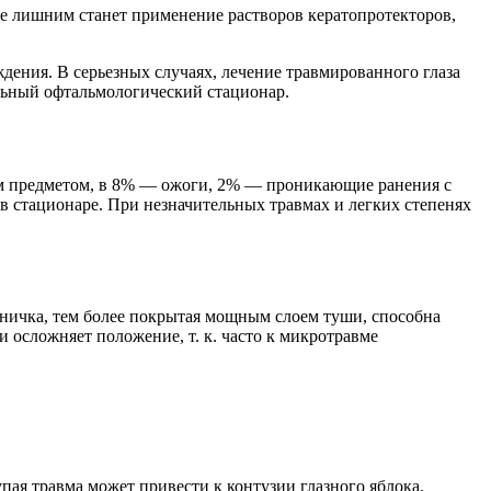
не лишним станет применение растворов кератопротекторов,
дения. В серьезных случаях, лечение травмированного глаза
льный офтальмологический стационар.
ым предметом, в 8% — ожоги, 2% — проникающие ранения с
 стационаре. При незначительных травмах и легких степенях
сничка, тем более покрытая мощным слоем туши, способна
и осложняет положение, т. к. часто к микротравме
пая травма может привести к контузии глазного яблока.