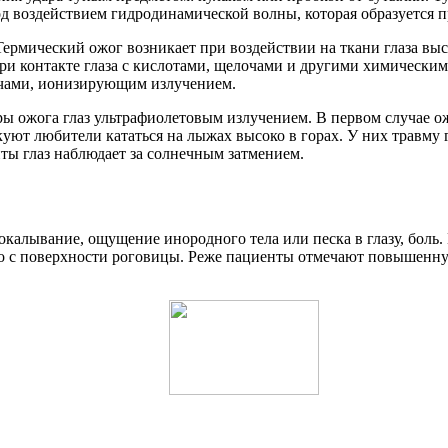
воздействием гидродинамической волны, которая образуется при
рмический ожог возникает при воздействии на ткани глаза высо
ри контакте глаза с кислотами, щелочами и другими химически
учами, ионизирующим излучением.
 ожога глаз ультрафиолетовым излучением. В первом случае ожо
куют любители кататься на лыжах высоко в горах. У них травму 
ты глаз наблюдает за солнечным затмением.
калывание, ощущение инородного тела или песка в глазу, боль.
его с поверхности роговицы. Реже пациенты отмечают повышенну