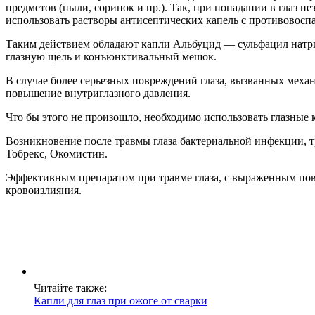
предметов (пыли, соринок и пр.). Так, при попадании в глаз н
использовать растворы антисептических капель с противовосп
Таким действием обладают капли Альбуцид — сульфацил натрия
глазную щель и конъюнктивальный мешок.
В случае более серьезных повреждений глаза, вызванных меха
повышение внутриглазного давления.
Что бы этого не произошло, необходимо использовать глазные
Возникновение после травмы глаза бактериальной инфекции, т
Тобрекс, Окомистин.
Эффективным препаратом при травме глаза, с выраженным повр
кровоизлияния.
Читайте также:
Капли для глаз при ожоге от сварки