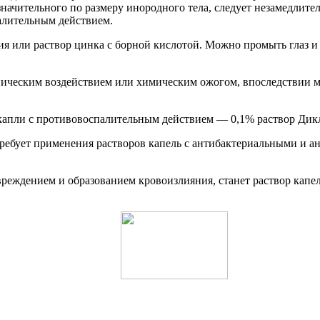
езначительного по размеру инородного тела, следует незамедлите
алительным действием.
 или раствор цинка с борной кислотой. Можно промыть глаз и р
ническим воздействием или химическим ожогом, впоследствии м
 капли с противовоспалительным действием — 0,1% раствор Дик
ребует применения растворов капель с антибактериальными и а
еждением и образованием кровоизлияния, станет раствор капел