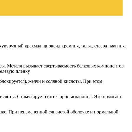
курузный крахмал, диоксид кремния, тальк, стеарат магния.
озы. Металл вызывает свертываемость белковых компонентов
гелевую пленку.
 блокируется), желчи и соляной кислоты. При этом
кислоты. Стимулирует синтез простагландина. Это помогает
шке. При неизмененной слизистой оболочке и нормальной