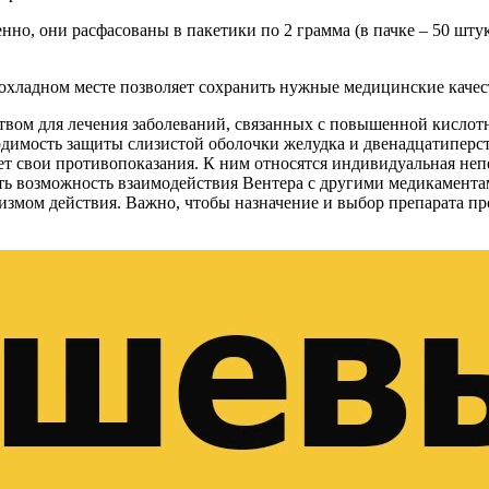
нно, они расфасованы в пакетики по 2 грамма (в пачке – 50 штук
хладном месте позволяет сохранить нужные медицинские качеств
вом для лечения заболеваний, связанных с повышенной кислотно
димость защиты слизистой оболочки желудка и двенадцатиперст
еет свои противопоказания. К ним относятся индивидуальная не
ь возможность взаимодействия Вентера с другими медикаментам
низмом действия. Важно, чтобы назначение и выбор препарата