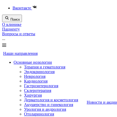
Вконтакте
Поиск
О клинике
Пациенту
Вопросы и ответы
...
Наши направления
Основные нозологии
Терапия и гематология
Эндокринология
Неврология
Кардиология
Гастроэнтерология
Склеротерапия
Хирургия
Дерматология и косметология
Новости и акци
Акушерство и гинекология
Урология и андрология
Отоларинология