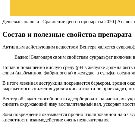
Дешевые аналоги | Сравнение цен на препараты 2020 | Аналог 
Состав и полезные свойства препарата
Активным действующим веществом Вентера является сукральфат
Важно! Благодаря своим свойствам сукральфат включен в
Попав в повышенно кислую среду (рН в желудке должна быть н
слизи (альбуминов, фибриногена) в желудке, а сульфат соедин
В итоге язвенная деструкция покрывается барьером, эрозия ока
выраженного снижения уровня кислотности не происходит, поэ
Вентер обладает способностью адсорбировать на частицах сук
снизить окружающий язву воспалительный вал, ускоряет восста
Зона повреждения оказывается прочно изолированной на 6 ча
кислотности взаимодействие очень незначительное.