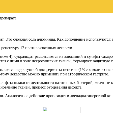
препарата
. Это сложная соль алюминия. Как дополнение используются: ку
 рецептуру 12 противоязвенных лекарств.
иже 4), сукральфат расщепляется на алюминий и сульфат сахар
яется с ними в зоне некротических тканей, формирует защитную 
зывается недоступной для фермента пепсина (1/3 его количества
тому лекарство можно применять при атрофическом гастрите.
ральфата шлаки от деятельности патогенных бактерий, желчные 
новление тканей, процесс рубцевания дефекта.
сов. Аналогичное действие происходит в двенадцатиперстной ки