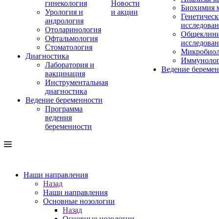
гинекология
Новости
Биохимия 
Урология и
и акции
Генетическ
андрология
исследова
Отоларинология
Общеклини
Офтальмология
исследова
Стоматология
Микробиол
Диагностика
Иммуноло
Лаборатория и
Ведение береме
вакцинация
Инструментальная
диагностика
Ведение беременности
Программа
ведения
беременности
Наши направления
Назад
Наши направления
Основные нозологии
Назад
Основные нозологии