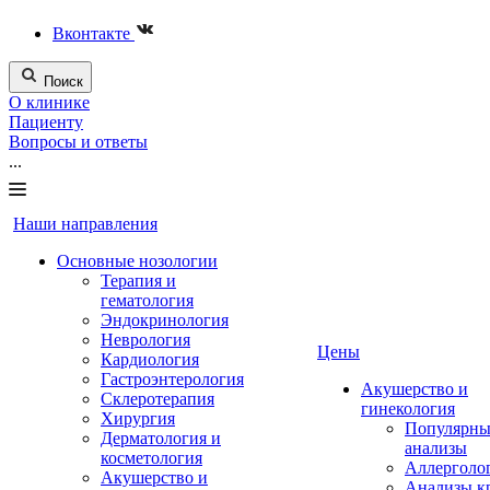
Вконтакте
Поиск
О клинике
Пациенту
Вопросы и ответы
...
Наши направления
Основные нозологии
Терапия и
гематология
Эндокринология
Неврология
Цены
Кардиология
Гастроэнтерология
Акушерство и
Склеротерапия
гинекология
Хирургия
Популярны
Дерматология и
анализы
косметология
Аллерголо
Акушерство и
Анализы к