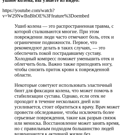
ушибе колена, вы узнаете из видео:
https://youtube.com/watch?
v=W29NwBnBhOE%3Ffeature%3Doembed
Ушиб колена — это распространенная травма, с
которой сталкиваются многие. При этом
повреждении люди часто отмечают боль, отек и
ограничение подвижности. Первое, что
рекомендуют делать в таких случаях, — это
обеспечить покой пострадавшему суставу.
Холодный компресс поможет уменьшить отек и
облегчить боль. Важно также приподнять ногу,
чтобы снизить приток крови к поврежденной
области.
Некоторые советуют использовать эластичный
бинт для фиксации колена, что может помочь в
стабилизации сустава. Однако, если отек не
проходит в течение нескольких дней или
усиливается, стоит обратиться к врачу. Врач может
провести обследование, чтобы исключить более
серьезные повреждения, такие как разрыв связок
или мениска. Восстановление может занять время,
но с правильным подходом большинство людей
возвращаются к активной жизни без