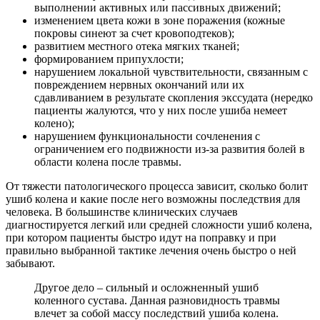
выполнении активных или пассивных движений;
изменением цвета кожи в зоне поражения (кожные
покровы синеют за счет кровоподтеков);
развитием местного отека мягких тканей;
формированием припухлости;
нарушением локальной чувствительности, связанным с
повреждением нервных окончаний или их
сдавливанием в результате скопления экссудата (нередко
пациенты жалуются, что у них после ушиба немеет
колено);
нарушением функциональности сочленения с
ограничением его подвижности из-за развития болей в
области колена после травмы.
От тяжести патологического процесса зависит, сколько болит
ушиб колена и какие после него возможны последствия для
человека. В большинстве клинических случаев
диагностируется легкий или средней сложности ушиб колена,
при котором пациенты быстро идут на поправку и при
правильно выбранной тактике лечения очень быстро о ней
забывают.
Другое дело – сильный и осложненный ушиб
коленного сустава. Данная разновидность травмы
влечет за собой массу последствий ушиба колена.