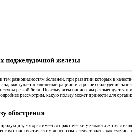
ях поджелудочной железы
 тем разновидностям болезней, при развитии которых в качест
ана, выступает правильный рацион и строгое соблюдение назна
иступы резкой боли. Поэтому всем пациентам рекомендуется пр
подробнее рассмотрим, какую пользу может принести для организ
зу обострения
продукции, которая имеется практически у каждого жителя наше
циентам с панкреатическим диагнозом, следует знать, как смета