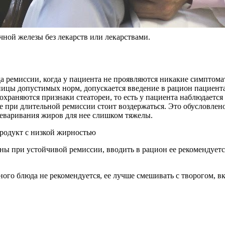
чной железы без лекарств или лекарствами.
а ремиссии, когда у пациента не проявляются никакие симптом
ницы допустимых норм, допускается введение в рацион пациент
храняются признаки стеатореи, то есть у пациента наблюдаетс
е при длительной ремиссии стоит воздержаться. Это обусловлено
реваривания жиров для нее слишком тяжелы.
аны при устойчивой ремиссии, вводить в рацион ее рекомендует
ьного блюда не рекомендуется, ее лучше смешивать с творогом, 