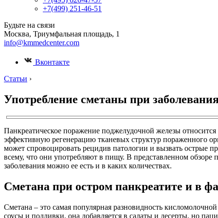
+7(499) 251-46-51
Будьте на связи
Москва, Триумфальная площадь, 1
info@kmmedcenter.com
Вконтакте
Статьи
›
Употребление сметаны при заболевани
Панкреатическое поражение поджелудочной железы относится к
эффективную регенерацию тканевых структур пораженного орг
может спровоцировать рецидив патологии и вызвать острые пр
всему, что они употребляют в пищу. В представленном обзоре 
заболевания можно ее есть и в каких количествах.
Сметана при остром панкреатите и в фа
Сметана – это самая популярная разновидность кисломолочной 
соусы и подливки, она добавляется в салаты и десерты, но па