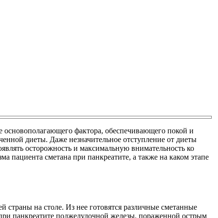
ве основополагающего фактора, обеспечивающего покой и
ченной диеты. Даже незначительное отступление от диеты
оявлять осторожность и максимальную внимательность ко
ма пациента сметана при панкреатите, а также на каком этапе
й страны на столе. Из нее готовятся различные сметанные
на при панкреатите поджелудочной железы, пораженной острым