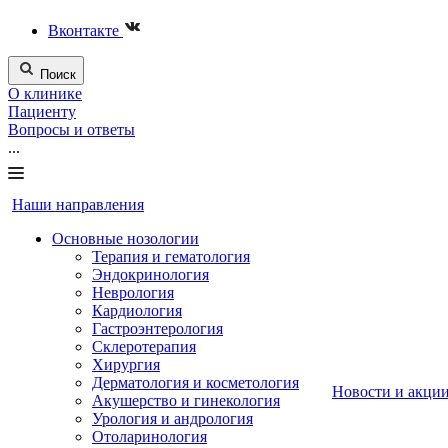
Вконтакте
Поиск
О клинике
Пациенту
Вопросы и ответы
...
Наши направления
Основные нозологии
Терапия и гематология
Эндокринология
Неврология
Кардиология
Гастроэнтерология
Склеротерапия
Хирургия
Дерматология и косметология
Новости и акци
Акушерство и гинекология
Урология и андрология
Отоларинология