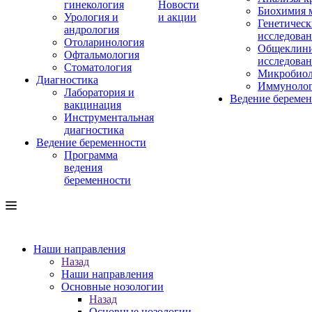
гинекология
Новости
Биохимия 
Урология и
и акции
Генетическ
андрология
исследова
Отоларинология
Общеклини
Офтальмология
исследова
Стоматология
Микробиол
Диагностика
Иммуноло
Лаборатория и
Ведение береме
вакцинация
Инструментальная
диагностика
Ведение беременности
Программа
ведения
беременности
Наши направления
Назад
Наши направления
Основные нозологии
Назад
Основные нозологии