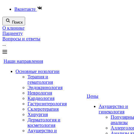
Вконтакте
Поиск
О клинике
Пациенту
Вопросы и ответы
...
Наши направления
Основные нозологии
Терапия и
гематология
Эндокринология
Неврология
Цены
Кардиология
Гастроэнтерология
Акушерство и
Склеротерапия
гинекология
Хирургия
Популярны
Дерматология и
анализы
косметология
Аллерголо
Акушерство и
Анализы к