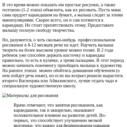
В это время можно показать им простые рисунки, а также
поэтапно (1-2 этапа) объяснить, как их рисовать. Пусть мама
сама орудует карандашом на бумаге, а малыш следит за этими
манипуляциями. Скорее всего, он и сам потянется к
карандашу. Не стоит препятствовать этому. Предоставьте
малышу полную свободу творчества.
Но, разумеется, о хоть сколько-нибудь профессиональном
рисовании в 8-12 месяцев речи не идет. Научить малыша
творить на более высоком уровне можно позже. В 2 года
ребенок уже способен держать кисточку и карандаш
правильно, то есть в кулачке, а тремя пальцами. В этот период
можно начинать понемногу приобщать малыша к художеству.
На ранних этапах можно обойтись домашним обучением (о
нем пойдет речь ниже), но если вы всерьез решили вырастить
второго Васнецова или Айвазовского, лучше отдать чадо в
специальную художественную школу.
Врачи отмечают, что занятия рисованием, как
карандашом, так и акварелью, оказывают
положительное влияние на развитие детей. Во-
первых, это способствует улучшению мелкой
моторики, что важно для формирования навыков