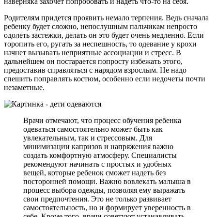
наверняка захочет попробовать и надеть что-то на себя.
Родителям придется проявить немало терпения. Ведь сначала
ребенку будет сложно, непослушным пальчикам непросто
одолеть застежки, делать он это будет очень медленно. Если
торопить его, ругать за неспешность, то одевание у крохи
начнет вызывать неприятные ассоциации и стресс. В
дальнейшем он постарается попросту избежать этого,
предоставив справляться с нарядом взрослым. Не надо
спешить поправлять костюм, особенно если недочеты почти
незаметные.
Врачи отмечают, что процесс обучения ребенка
одеваться самостоятельно может быть как
увлекательным, так и стрессовым. Для
минимизации капризов и напряжения важно
создать комфортную атмосферу. Специалисты
рекомендуют начинать с простых и удобных
вещей, которые ребенок сможет надеть без
посторонней помощи. Важно вовлекать малыша в
процесс выбора одежды, позволяя ему выражать
свои предпочтения. Это не только развивает
самостоятельность, но и формирует уверенность в
себе. Кроме того, врачи советуют устанавливать