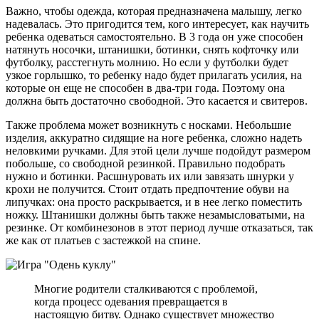
Важно, чтобы одежда, которая предназначена малышу, легко
надевалась. Это пригодится тем, кого интересует, как научить
ребенка одеваться самостоятельно. В 3 года он уже способен
натянуть носочки, штанишки, ботинки, снять кофточку или
футболку, расстегнуть молнию. Но если у футболки будет
узкое горлышко, то ребенку надо будет прилагать усилия, на
которые он еще не способен в два-три года. Поэтому она
должна быть достаточно свободной. Это касается и свитеров.
Также проблема может возникнуть с носками. Небольшие
изделия, аккуратно сидящие на ноге ребенка, сложно надеть
неловкими ручками. Для этой цели лучше подойдут размером
побольше, со свободной резинкой. Правильно подобрать
нужно и ботинки. Расшнуровать их или завязать шнурки у
крохи не получится. Стоит отдать предпочтение обуви на
липучках: она просто раскрывается, и в нее легко поместить
ножку. Штанишки должны быть также незамысловатыми, на
резинке. От комбинезонов в этот период лучше отказаться, так
же как от платьев с застежкой на спине.
Многие родители сталкиваются с проблемой,
когда процесс одевания превращается в
настоящую битву. Однако существует множество