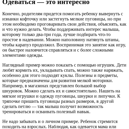
Одеваться — это интересно
Конечно, родителям придется помогать ребенку вывернуть с
изнанки кофточку или застегнуть мелкие пуговицы, но при
этом необходимо проговаривать свои действия, объяснять, как
и что нужно делать. Чтобы поддерживать интерес малыша,
которому только два-три года, лучше подбирать что-то
простое в надевании. Можно наполовину натянуть штаны,
чтобы карапуз продолжил. Воспринимая это занятие как игру,
он быстрее наловчится справляться и с более сложными
элементами одежды.
Наглядный пример можно показать с помощью игрушек. Дети
любят кормить их, укладывать спать, можно также наряжать,
особенно для этого подходят куклы. Полезны и предметы,
которые предназначены для развития мелкой моторики.
Например, в магазинах представлен большой выбор
шнуровок. Можно сделать их и самостоятельно. Нашить на
мягкие игрушки и одежду пуговицы, шнурки и липучки. К
тряпочке пришить пуговицы разных размеров, в другой
сделать петлю — так малыш получит возможность
тренироваться и осваивать полезный навык.
Не надо забывать и о личном примере. Ребенок стремится
походить на взрослых. Наблюдая, как одевается мама или