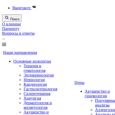
Вконтакте
Поиск
О клинике
Пациенту
Вопросы и ответы
...
Наши направления
Основные нозологии
Терапия и
гематология
Эндокринология
Неврология
Цены
Кардиология
Гастроэнтерология
Акушерство и
Склеротерапия
гинекология
Хирургия
Популярны
Дерматология и
анализы
косметология
Аллерголо
Акушерство и
Анализы к