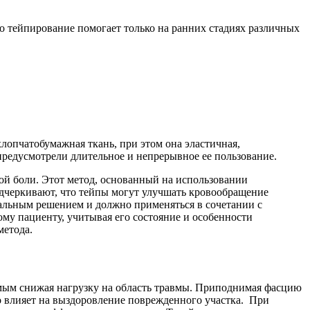
что тейпирование помогает только на ранних стадиях различных
хлопчатобумажная ткань, при этом она эластичная,
предусмотрели длительное и непрерывное ее пользование.
ой боли. Этот метод, основанный на использовании
дчеркивают, что тейпы могут улучшать кровообращение
сальным решением и должно применяться в сочетании с
му пациенту, учитывая его состояние и особенности
метода.
амым снижая нагрузку на область травмы. Приподнимая фасцию
о влияет на выздоровление поврежденного участка. При