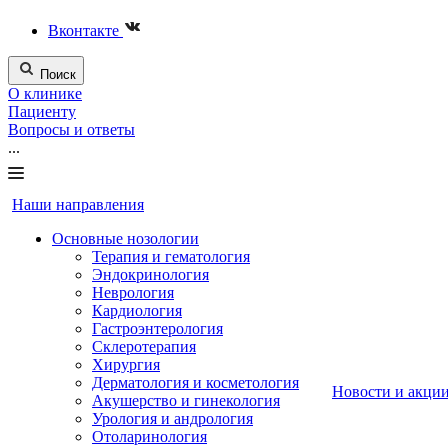
Вконтакте
Поиск
О клинике
Пациенту
Вопросы и ответы
...
Наши направления
Основные нозологии
Терапия и гематология
Эндокринология
Неврология
Кардиология
Гастроэнтерология
Склеротерапия
Хирургия
Дерматология и косметология
Новости и акци
Акушерство и гинекология
Урология и андрология
Отоларинология