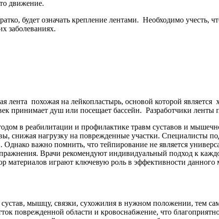
то движение.
кратко, будет означать крепление лентами. Необходимо учесть, 
их заболеваниях.
кая лента похожая на лейкопластырь, основой которой является 
век принимает душ или посещает бассейн. Разработчики ленты 
тодом в реабилитации и профилактике травм суставов и мышечн
вы, снижая нагрузку на поврежденные участки. Специалисты по
. Однако важно помнить, что тейпирование не является универ
упражнения. Врачи рекомендуют индивидуальный подход к каждо
р материалов играют ключевую роль в эффективности данного 
 сустав, мышцу, связки, сухожилия в нужном положении, тем с
тток поврежденной области и кровоснабжение, что благоприятн