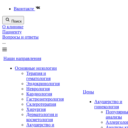
Вконтакте
Поиск
О клинике
Пациенту
Вопросы и ответы
...
Наши направления
Основные нозологии
Терапия и
гематология
Эндокринология
Неврология
Цены
Кардиология
Гастроэнтерология
Акушерство и
Склеротерапия
гинекология
Хирургия
Популярны
Дерматология и
анализы
косметология
Аллерголо
Акушерство и
Анализы к