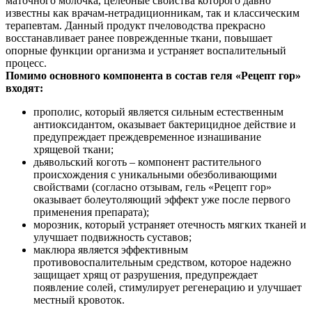
маточного молочка, целебные свойства которого давно
известны как врачам-нетрадиционникам, так и классическим
терапевтам. Данный продукт пчеловодства прекрасно
восстанавливает ранее поврежденные ткани, повышает
опорные функции организма и устраняет воспалительный
процесс.
Помимо основного компонента в состав геля «Рецепт гор»
входят:
прополис, который является сильным естественным
антиоксидантом, оказывает бактерицидное действие и
предупреждает преждевременное изнашивание
хрящевой ткани;
дьявольский коготь – компонент растительного
происхождения с уникальными обезболивающими
свойствами (согласно отзывам, гель «Рецепт гор»
оказывает болеутоляющий эффект уже после первого
применения препарата);
морозник, который устраняет отечность мягких тканей и
улучшает подвижность суставов;
маклюра является эффективным
противовоспалительным средством, которое надежно
защищает хрящ от разрушения, предупреждает
появление солей, стимулирует регенерацию и улучшает
местный кровоток.