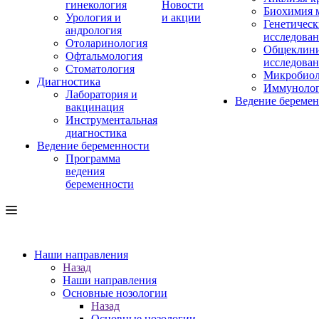
гинекология
Новости
Биохимия 
Урология и
и акции
Генетическ
андрология
исследова
Отоларинология
Общеклини
Офтальмология
исследова
Стоматология
Микробиол
Диагностика
Иммуноло
Лаборатория и
Ведение береме
вакцинация
Инструментальная
диагностика
Ведение беременности
Программа
ведения
беременности
Наши направления
Назад
Наши направления
Основные нозологии
Назад
Основные нозологии