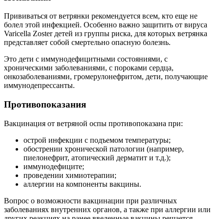
Прививаться от ветрянки рекомендуется всем, кто еще не
болел этой инфекцией. Особенно важно защитить от вируса
Varicella Zoster детей из группы риска, для которых ветрянка
представляет собой смертельно опасную болезнь.
Это дети с иммунодефицитными состояниями, с
хроническими заболеваниями, с пороками сердца,
онкозаболеваниями, громерулонефритом, дети, получающие
иммунодепрессанты.
Противопоказания
Вакцинация от ветряной оспы противопоказана при:
острой инфекции с подъемом температуры;
обострении хронической патологии (например,
пиелонефрит, атопический дерматит и т.д.);
иммунодефиците;
проведении химиотерапии;
аллергии на компоненты вакцины.
Вопрос о возможности вакцинации при различных
заболеваниях внутренних органов, а также при аллергии или
других реакциях на ранее введенные вакцины решается