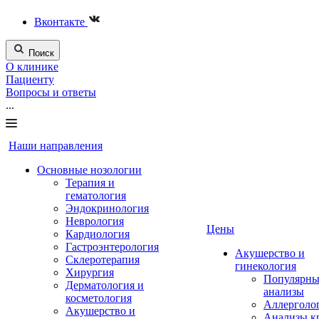
Вконтакте
Поиск
О клинике
Пациенту
Вопросы и ответы
...
Наши направления
Основные нозологии
Терапия и
гематология
Эндокринология
Неврология
Цены
Кардиология
Гастроэнтерология
Акушерство и
Склеротерапия
гинекология
Хирургия
Популярны
Дерматология и
анализы
косметология
Аллерголо
Акушерство и
Анализы к