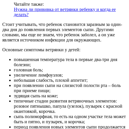
Читайте также:
Нужна ли прививка от ветрянки ребенку и когда ее
делать?
Стоит учитывать, что ребенок становится заразным за один-
два дня до появления первых элементов сыпи. Другими
словами, мы еще не знаем, что ребенок заболел, а он уже
является источником инфекции для окружающих.
Основные симптомы ветрянки у детей:
повышенная температура тела в первые два-три дня
болезни;
головная боль;
увеличение лимфоузлов;
небольшая слабость, плохой аппетит;
при появлении сыпи на слизистой полости рта – боль
при приеме пищи;
зудящая сыпь на коже;
типичные стадии развития ветряночных элементов:
розовое пятнышко, папула (узелок), пузырек с красной
окантовкой, корочка.
сыпь полиморфная, то есть на одном участке тела может
быть и пятно, и пузырек, и корочка;
период появления новых элементов сыпи продолжается