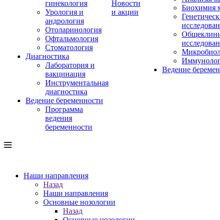
гинекология
Новости
Биохимия 
Урология и
и акции
Генетическ
андрология
исследова
Отоларинология
Общеклини
Офтальмология
исследова
Стоматология
Микробиол
Диагностика
Иммуноло
Лаборатория и
Ведение береме
вакцинация
Инструментальная
диагностика
Ведение беременности
Программа
ведения
беременности
Наши направления
Назад
Наши направления
Основные нозологии
Назад
Основные нозологии