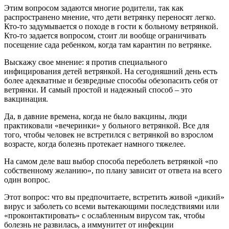
Этим вопросом задаются многие родители, так как
распространено мнение, что дети ветрянку переносят легко.
Кто-то задумывается о походе в гости к больному ветрянкой.
Кто-то задается вопросом, стоит ли вообще ограничивать
посещение сада ребенком, когда там карантин по ветрянке.
Выскажу свое мнение: я против специального
инфицирования детей ветрянкой. На сегодняшний день есть
более адекватные и безвредные способы обезопасить себя от
ветрянки. И самый простой и надежный способ – это
вакцинация.
Да, в давние времена, когда не было вакцины, люди
практиковали «вечеринки» у больного ветрянкой. Все для
того, чтобы человек не встретился с ветрянкой во взрослом
возрасте, когда болезнь протекает намного тяжелее.
На самом деле ваш выбор способа переболеть ветрянкой «по
собственному желанию», по плану зависит от ответа на всего
один вопрос.
Этот вопрос: что вы предпочитаете, встретить живой «дикий»
вирус и заболеть со всеми вытекающими последствиями или
«проконтактировать» с ослабленным вирусом так, чтобы
болезнь не развилась, а иммунитет от инфекции