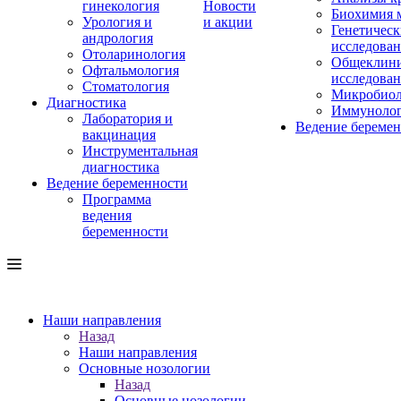
гинекология
Новости
Биохимия 
Урология и
и акции
Генетическ
андрология
исследова
Отоларинология
Общеклини
Офтальмология
исследова
Стоматология
Микробиол
Диагностика
Иммуноло
Лаборатория и
Ведение береме
вакцинация
Инструментальная
диагностика
Ведение беременности
Программа
ведения
беременности
Наши направления
Назад
Наши направления
Основные нозологии
Назад
Основные нозологии