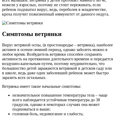
всех малышей. Ветрянка у детей протекает намного легче,
нежели у взрослых, поэтому не стоит переживать, если
ребенок подхватил вирус, ведь, переболев в младенчестве,
кроха получит пожизненный иммунитет от данного недуга.
Симптомы ветрянки
Вирус ветряной оспы, (в простонародье – ветрянка), наиболее
активен в осенне-зимний период, однако заболеть можно в
любое время. Возбудитель ветрянки способен сохранять
активность на протяжении длительного времени и передается
воздушно-капельным путем, поэтому неудивительно, что
большинство детей заражаются ветрянкой в детском саду или
в школе, ведь даже один заболевший ребенок может быстро
заразить всех остальных.
Ветрянка имеет такие начальные симптомы:
незначительное повышение температуры тела – чаще
всего наблюдается устойчивая температура до 38
градусов, однако в некоторых случаях она может
подниматься и выше;
головная боль, недомогание и слабость;