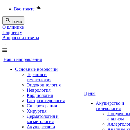
Вконтакте
Поиск
О клинике
Пациенту
Вопросы и ответы
...
Наши направления
Основные нозологии
Терапия и
гематология
Эндокринология
Неврология
Цены
Кардиология
Гастроэнтерология
Акушерство и
Склеротерапия
гинекология
Хирургия
Популярны
Дерматология и
анализы
косметология
Аллерголо
Акушерство и
Анализы к