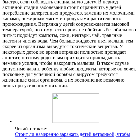
быстро, если соблюдать специальную диету. В период
активной стадии заболевания стоит ограничить у детей
потребление аллергенных продуктов, заменив их молочными
кашами, нежирным мясом и продуктами растительного
происхождения. Ветрянка у детей сопровождается высокой
температурой, поэтому в это время не обойтись без обильного
питья: подойдут компоты, соки, нектары, чай, травяные
настои и чистая вода. Чем больше жидкости пьет малыш, тем
скорее из организма выведутся токсические вещества. У
некоторых деток во время ветрянки полностью пропадает
аппетит, поэтому родителям приходится прикладывать
немалые усилия, чтобы накормить малыша. В таком случае
допустимо давать ребенку любые продукты, которые он хочет,
поскольку для успешной борьбы с вирусом требуются
жизненные силы организма, а их восполнение возможно
лишь при усиленном питании.
Читайте также:
Стоит ли намеренно заражать детей ветрянкой, чтобы