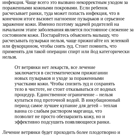
инфекция. Чаще всего это вызвано некорректным уходом за
пораженными кожными покровами. Если ребенок
расчесывает ранки, туда может попасть инфекция, что в
конечном итоге вызовет нагноение пузырьков и серьезное
заражение кожи. Именно поэтому задачей родителей на
начальном этапе заболевания является постоянное слежение за
состоянием кожи. Постарайтесь объяснить малышу, что
расчесывать пузырьки нельзя, чаще прижигайте их зеленкой
или фукорцином, чтобы снять зуд. Стоит помнить, что
применять для такой операции спирт или йод категорически
нельзя.
От ветрянки нет лекарств, все лечение
заключается в систематическом прижигании
новых пузырьков и уходе за пораженными
участками кожи. Чтобы снизить зуд и сохранять
тело в чистоте, не стоит отказываться от водных
процедур. Единственное ограничение – нельзя
купаться под проточной водой. В инкубационный
период самое лучшее купание для детей – теплая
ванна со слабым раствором марганца, что
позволит не просто обеззаразить кожу, но и
эффективно подсушить появляющиеся ранки.
Лечение ветрянки будет проходить более плодотворно и