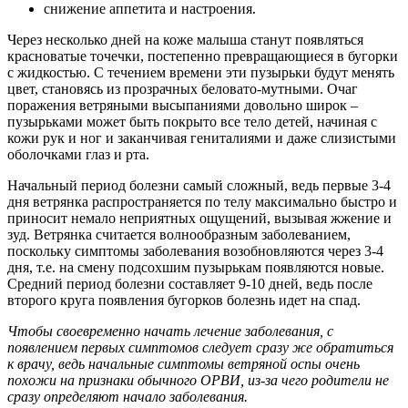
снижение аппетита и настроения.
Через несколько дней на коже малыша станут появляться
красноватые точечки, постепенно превращающиеся в бугорки
с жидкостью. С течением времени эти пузырьки будут менять
цвет, становясь из прозрачных беловато-мутными. Очаг
поражения ветряными высыпаниями довольно широк –
пузырьками может быть покрыто все тело детей, начиная с
кожи рук и ног и заканчивая гениталиями и даже слизистыми
оболочками глаз и рта.
Начальный период болезни самый сложный, ведь первые 3-4
дня ветрянка распространяется по телу максимально быстро и
приносит немало неприятных ощущений, вызывая жжение и
зуд. Ветрянка считается волнообразным заболеванием,
поскольку симптомы заболевания возобновляются через 3-4
дня, т.е. на смену подсохшим пузырькам появляются новые.
Средний период болезни составляет 9-10 дней, ведь после
второго круга появления бугорков болезнь идет на спад.
Чтобы своевременно начать лечение заболевания, с
появлением первых симптомов следует сразу же обратиться
к врачу, ведь начальные симптомы ветряной оспы очень
похожи на признаки обычного ОРВИ, из-за чего родители не
сразу определяют начало заболевания.