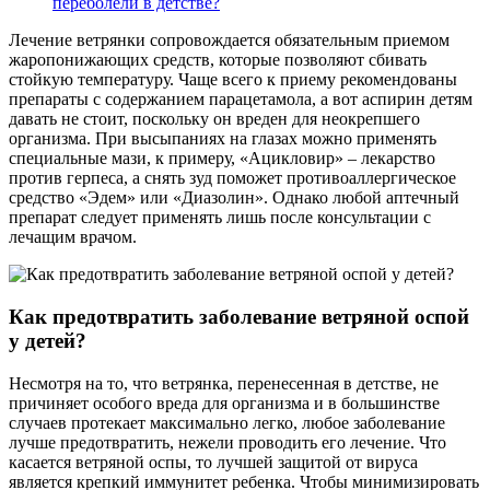
переболели в детстве?
Лечение ветрянки сопровождается обязательным приемом
жаропонижающих средств, которые позволяют сбивать
стойкую температуру. Чаще всего к приему рекомендованы
препараты с содержанием парацетамола, а вот аспирин детям
давать не стоит, поскольку он вреден для неокрепшего
организма. При высыпаниях на глазах можно применять
специальные мази, к примеру, «Ацикловир» – лекарство
против герпеса, а снять зуд поможет противоаллергическое
средство «Эдем» или «Диазолин». Однако любой аптечный
препарат следует применять лишь после консультации с
лечащим врачом.
Как предотвратить заболевание ветряной оспой
у детей?
Несмотря на то, что ветрянка, перенесенная в детстве, не
причиняет особого вреда для организма и в большинстве
случаев протекает максимально легко, любое заболевание
лучше предотвратить, нежели проводить его лечение. Что
касается ветряной оспы, то лучшей защитой от вируса
является крепкий иммунитет ребенка. Чтобы минимизировать