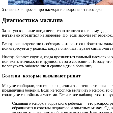
5 главных вопросов про насморк и лекарства от насморка
Диагностика малыша
Зачастую взрослые люди несерьезно относятся к своему здоровь
негативно отразиться на здоровье. Но, если заболевает ребено
Всегда очень трепетно необходимо относиться к болезням малы
поинтересуется у родных, когда появились первые симптомы за
Иногда бывают случаи, когда проявляется сильный насморк и з
понимать значимость и трудность этого состояния. Потому чт
не запускать заболевание и срочно идти в больницу.
Болезни, которые вызывают ринит
Мы уже сообщили, что главная причина заложенности носа — эт
предыдущей болезни. Если не торопясь вылечить насморк, то о
сопли уже с гнойными массами. Если такое наблюдается, то нуж
Сильный насморк у годовалого ребенка — это распростра
обращаются к советам педиатров и опытным мамам. Одни
увлажнить слизистую и облегчить дыхание. Некоторые ро