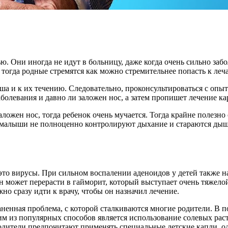
ю. Они иногда не идут в больницу, даже когда очень сильно заб
к, тогда родные стремятся как можно стремительнее попасть к ле
ша и к их течению. Следовательно, проконсультироваться с опы
болевания и давно ли заложен нос, а затем пропишет лечение ка
аложен нос, тогда ребенок очень мучается. Тогда крайне полезн
о малыши не полноценно контролируют дыхание и стараются дыш
о вирусы. При сильном воспалении аденоидов у детей также наб
н может перерасти в гайморит, который выступает очень тяжело
но сразу идти к врачу, чтобы он назначил лечение.
ненная проблема, с которой сталкиваются многие родители. В 
м из популярных способов является использование солевых рас
дители предпочитают применять специальные детские капли, од