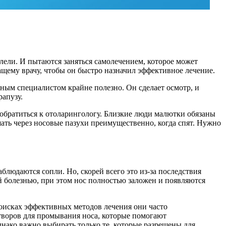
олели. И пытаются заняться самолечением, которое может
чащему врачу, чтобы он быстро назначил эффективное лечение.
тным специалистом крайне полезно. Он сделает осмотр, и
рапузу.
о обратиться к отоларингологу. Близкие люди малютки обязаны
ать через носовые пазухи преимущественно, когда спят. Нужно
людаются сопли. Но, скорей всего это из-за последствия
й болезнью, при этом нос полностью заложен и появляются
поисках эффективных методов лечения они часто
творов для промывания носа, которые помогают
нако важно выбирать только те, которые разрешены для