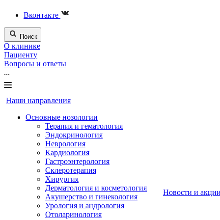
Вконтакте
Поиск
О клинике
Пациенту
Вопросы и ответы
...
Наши направления
Основные нозологии
Терапия и гематология
Эндокринология
Неврология
Кардиология
Гастроэнтерология
Склеротерапия
Хирургия
Дерматология и косметология
Новости и акци
Акушерство и гинекология
Урология и андрология
Отоларинология