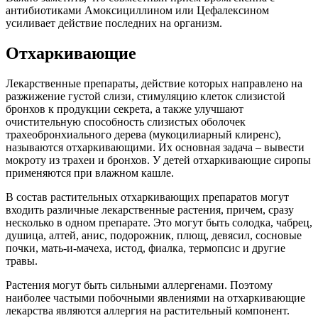
антибиотиками Амоксициллином или Цефалексином
усиливает действие последних на организм.
Отхаркивающие
Лекарственные препараты, действие которых направлено на
разжижение густой слизи, стимуляцию клеток слизистой
бронхов к продукции секрета, а также улучшают
очистительную способность слизистых оболочек
трахеобронхиального дерева (мукоцилиарный клиренс),
называются отхаркивающими. Их основная задача – вывести
мокроту из трахеи и бронхов. У детей отхаркивающие сиропы
применяются при влажном кашле.
В состав растительных отхаркивающих препаратов могут
входить различные лекарственные растения, причем, сразу
несколько в одном препарате. Это могут быть солодка, чабрец,
душица, алтей, анис, подорожник, плющ, девясил, сосновые
почки, мать-и-мачеха, истод, фиалка, термопсис и другие
травы.
Растения могут быть сильными аллергенами. Поэтому
наиболее частыми побочными явлениями на отхаркивающие
лекарства являются аллергия на растительный компонент.