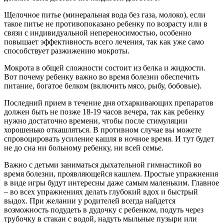
Щелочное питье (минеральная вода без газа, молоко), если
такое питье не противопоказано ребенку по возрасту или в
связи с индивидуальной непереносимостью, особенно
повышает эффективность всего лечения, так как уже само
способствует разжижению мокроты.
Мокрота в общей сложности состоит из белка и жидкости.
Вот почему ребенку важно во время болезни обеспечить
питание, богатое белком (включить мясо, рыбу, бобовые).
Последний прием в течение дня отхаркивающих препаратов
должен быть не позже 18-19 часов вечера, так как ребенку
нужно достаточно времени, чтобы после стимуляции
хорошенько откашляться. В противном случае вы можете
спровоцировать усиление кашля в ночное время. И тут будет
не до сна ни больному ребенку, ни всей семье.
Важно с детьми заниматься дыхательной гимнастикой во
время болезни, проявляющейся кашлем. Простые упражнения
в виде игры будут интересны даже самым маленьким. Главное
– во всех упражнениях делать глубокий вдох и быстрый
выдох. При желании у родителей всегда найдется
возможность подудеть в дудочку с ребенком, подуть через
трубочку в стакан с водой, надуть мыльные пузыри или