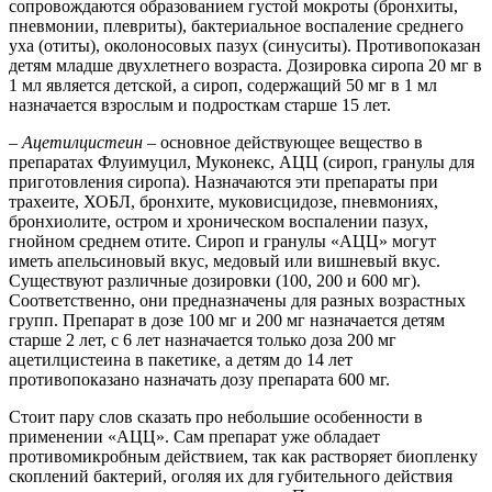
сопровождаются образованием густой мокроты (бронхиты,
пневмонии, плевриты), бактериальное воспаление среднего
уха (отиты), околоносовых пазух (синуситы). Противопоказан
детям младше двухлетнего возраста. Дозировка сиропа 20 мг в
1 мл является детской, а сироп, содержащий 50 мг в 1 мл
назначается взрослым и подросткам старше 15 лет.
–
Ацетилцистеин –
основное действующее вещество в
препаратах Флуимуцил, Муконекс, АЦЦ (сироп, гранулы для
приготовления сиропа). Назначаются эти препараты при
трахеите, ХОБЛ, бронхите, муковисцидозе, пневмониях,
бронхиолите, остром и хроническом воспалении пазух,
гнойном среднем отите. Сироп и гранулы «АЦЦ» могут
иметь апельсиновый вкус, медовый или вишневый вкус.
Существуют различные дозировки (100, 200 и 600 мг).
Соответственно, они предназначены для разных возрастных
групп. Препарат в дозе 100 мг и 200 мг назначается детям
старше 2 лет, с 6 лет назначается только доза 200 мг
ацетилцистеина в пакетике, а детям до 14 лет
противопоказано назначать дозу препарата 600 мг.
Стоит пару слов сказать про небольшие особенности в
применении «АЦЦ». Сам препарат уже обладает
противомикробным действием, так как растворяет биопленку
скоплений бактерий, оголяя их для губительного действия