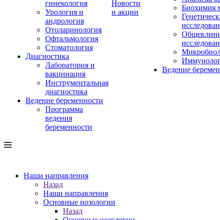
гинекология
Новости
Биохимия 
Урология и
и акции
Генетическ
андрология
исследова
Отоларинология
Общеклини
Офтальмология
исследова
Стоматология
Микробиол
Диагностика
Иммуноло
Лаборатория и
Ведение береме
вакцинация
Инструментальная
диагностика
Ведение беременности
Программа
ведения
беременности
Наши направления
Назад
Наши направления
Основные нозологии
Назад
Основные нозологии