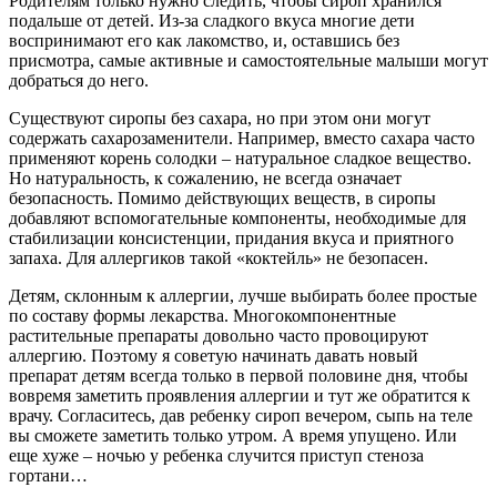
Родителям только нужно следить, чтобы сироп хранился
подальше от детей. Из-за сладкого вкуса многие дети
воспринимают его как лакомство, и, оставшись без
присмотра, самые активные и самостоятельные малыши могут
добраться до него.
Существуют сиропы без сахара, но при этом они могут
содержать сахарозаменители. Например, вместо сахара часто
применяют корень солодки – натуральное сладкое вещество.
Но натуральность, к сожалению, не всегда означает
безопасность. Помимо действующих веществ, в сиропы
добавляют вспомогательные компоненты, необходимые для
стабилизации консистенции, придания вкуса и приятного
запаха. Для аллергиков такой «коктейль» не безопасен.
Детям, склонным к аллергии, лучше выбирать более простые
по составу формы лекарства. Многокомпонентные
растительные препараты довольно часто провоцируют
аллергию. Поэтому я советую начинать давать новый
препарат детям всегда только в первой половине дня, чтобы
вовремя заметить проявления аллергии и тут же обратится к
врачу. Согласитесь, дав ребенку сироп вечером, сыпь на теле
вы сможете заметить только утром. А время упущено. Или
еще хуже – ночью у ребенка случится приступ стеноза
гортани…