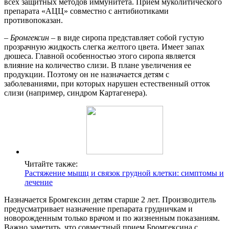
всех защитных методов иммунитета. Прием муколитического
препарата «АЦЦ» совместно с антибиотиками
противопоказан.
–
Бромгексин
– в виде сиропа представляет собой густую
прозрачную жидкость слегка желтого цвета. Имеет запах
дюшеса. Главной особенностью этого сиропа является
влияние на количество слизи. В плане увеличения ее
продукции. Поэтому он не назначается детям с
заболеваниями, при которых нарушен естественный отток
слизи (например, синдром Картагенера).
Читайте также:
Растяжение мышц и связок грудной клетки: симптомы и
лечение
Назначается Бромгексин детям старше 2 лет. Производитель
предусматривает назначение препарата грудничкам и
новорожденным только врачом и по жизненным показаниям.
Важно заметить, что совместный прием Бромгексина с