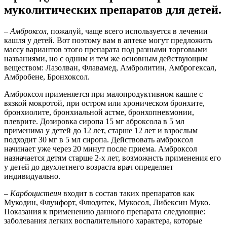
муколитических препаратов для детей.
–
Амброксол
, пожалуй, чаще всего используется в лечении
кашля у детей. Вот поэтому вам в аптеке могут предложить
массу вариантов этого препарата под разными торговыми
названиями, но с одним и тем же основным действующим
веществом: Лазолван, Флавамед, Амбролитин, Амброгексал,
Амбробене, Бронхоксол.
Амброксол применяется при малопродуктивном кашле с
вязкой мокротой, при остром или хроническом бронхите,
бронхиолите, бронхиальной астме, бронхопневмонии,
плеврите. Дозировка сиропа 15 мг аброксола в 5 мл
применима у детей до 12 лет, старше 12 лет и взрослым
подходит 30 мг в 5 мл сиропа. Действовать амброксол
начинает уже через 20 минут после приема. Амброксол
назначается детям старше 2-х лет, возможнсть применения его
у детей до двухлетнего возраста врач определяет
индивидуально.
–
Карбоцистеин
входит в состав таких препаратов как
Мукодин, Флуифорт, Флюдитек, Мукосол, Либексин Муко.
Показания к применению данного препарата следующие:
заболевания легких воспалительного характера, которые