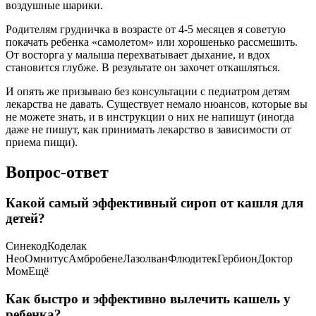
воздушные шарики.
Родителям грудничка в возрасте от 4-5 месяцев я советую
покачать ребенка «самолетом» или хорошенько рассмешить.
От восторга у малыша перехватывает дыхание, и вдох
становится глубже. В результате он захочет откашляться.
И опять же призываю без консультации с педиатром детям
лекарства не давать. Существует немало нюансов, которые вы
не можете знать, и в инструкции о них не напишут (иногда
даже не пишут, как принимать лекарство в зависимости от
приема пищи).
Вопрос-ответ
Какой самый эффективный сироп от кашля для
детей?
СинекодКоделак
НеоОмнитусАмбробенеЛазолванФлюдитекГербионДоктор
МомЕщё
Как быстро и эффективно вылечить кашель у
ребенка?