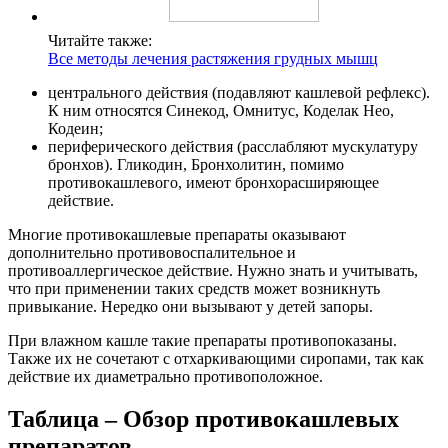
Читайте также:
Все методы лечения растяжения грудных мышц
центрального действия (подавляют кашлевой рефлекс).
К ним относятся Синекод, Омнитус, Коделак Нео,
Кодеин;
периферического действия (расслабляют мускулатуру
бронхов). Гликодин, Бронхолитин, помимо
противокашлевого, имеют бронхорасширяющее
действие.
Многие противокашлевые препараты оказывают
дополнительно противовоспалительное и
противоаллергическое действие. Нужно знать и учитывать,
что при применении таких средств может возникнуть
привыкание. Нередко они вызывают у детей запоры.
При влажном кашле такие препараты противопоказаны.
Также их не сочетают с отхаркивающими сиропами, так как
действие их диаметрально противоположное.
Таблица – Обзор противокашлевых
препаратов