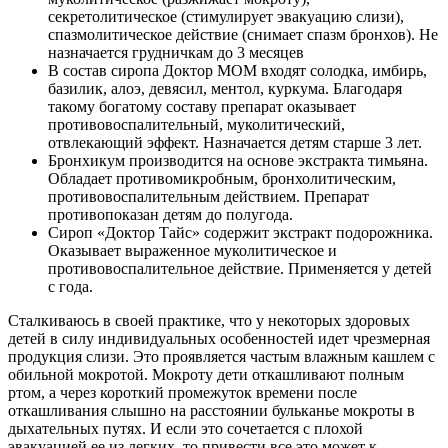
секретолитическое (стимулирует эвакуацию слизи),
спазмолитическое действие (снимает спазм бронхов). Не
назначается грудничкам до 3 месяцев
В состав сиропа Доктор МОМ входят солодка, имбирь,
базилик, алоэ, девясил, ментол, куркума. Благодаря
такому богатому составу препарат оказывает
противовоспалительный, муколитический,
отвлекающий эффект. Назначается детям старше 3 лет.
Бронхикум производится на основе экстракта тимьяна.
Обладает противомикробным, бронхолитическим,
противовоспалительным действием. Препарат
противопоказан детям до полугода.
Сироп «Доктор Тайс» содержит экстракт подорожника.
Оказывает выраженное муколитическое и
противовоспалительное действие. Применяется у детей
с года.
Сталкиваюсь в своей практике, что у некоторых здоровых
детей в силу индивидуальных особенностей идет чрезмерная
продукция слизи. Это проявляется частым влажным кашлем с
обильной мокротой. Мокроту дети откашливают полным
ртом, а через короткий промежуток времени после
откашливания слышно на расстоянии бульканье мокроты в
дыхательных путях. И если это сочетается с плохой
эвакуацией ее из легких, то привести все это может к