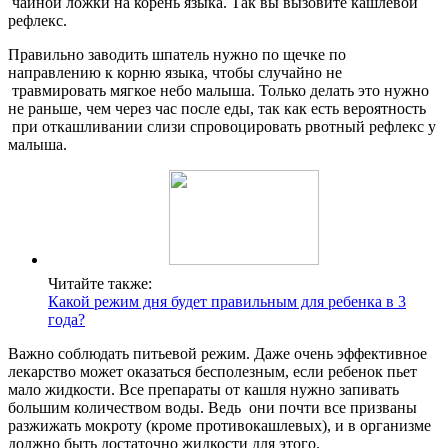
чайной ложки на корень языка. Так вы вызовите кашлевой
рефлекс.
Правильно заводить шпатель нужно по щечке по
направлению к корню языка, чтобы случайно не
травмировать мягкое небо малыша. Только делать это нужно
не раньше, чем через час после еды, так как есть вероятность
при откашливании слизи спровоцировать рвотный рефлекс у
малыша.
Читайте также:
Какой режим дня будет правильным для ребенка в 3
года?
Важно соблюдать питьевой режим. Даже очень эффективное
лекарство может оказаться бесполезным, если ребенок пьет
мало жидкости. Все препараты от кашля нужно запивать
большим количеством воды. Ведь они почти все призваны
разжижать мокроту (кроме противокашлевых), и в организме
должно быть достаточно жидкости для этого.