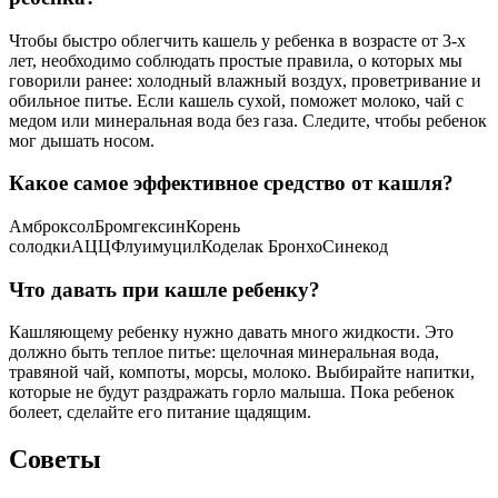
Чтобы быстро облегчить кашель у ребенка в возрасте от 3-х
лет, необходимо соблюдать простые правила, о которых мы
говорили ранее: холодный влажный воздух, проветривание и
обильное питье. Если кашель сухой, поможет молоко, чай с
медом или минеральная вода без газа. Следите, чтобы ребенок
мог дышать носом.
Какое самое эффективное средство от кашля?
АмброксолБромгексинКорень
солодкиАЦЦФлуимуцилКоделак БронхоСинекод
Что давать при кашле ребенку?
Кашляющему ребенку нужно давать много жидкости. Это
должно быть теплое питье: щелочная минеральная вода,
травяной чай, компоты, морсы, молоко. Выбирайте напитки,
которые не будут раздражать горло малыша. Пока ребенок
болеет, сделайте его питание щадящим.
Советы