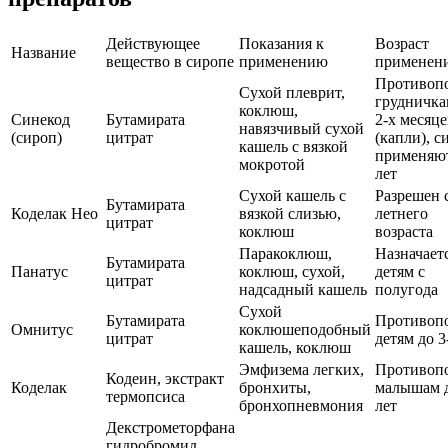
Действующее
Показания к
Возраст
Название
вещество в сиропе
применению
применен
Противоп
Сухой плеврит,
грудничка
коклюш,
Синекод
Бутамирата
2-х месяце
навязчивый сухой
(сироп)
цитрат
(капли), с
кашель с вязкой
применяют
мокротой
лет
Сухой кашель с
Разрешен с
Бутамирата
Коделак Нео
вязкой слизью,
летнего
цитрат
коклюш
возраста
Паракоклюш,
Назначает
Бутамирата
Панатус
коклюш, сухой,
детям с
цитрат
надсадный кашель
полугода
Сухой
Бутамирата
Противоп
Омнитус
коклюшеподобный
цитрат
детям до 3
кашель, коклюш
Эмфизема легких,
Противоп
Кодеин, экстракт
Коделак
бронхиты,
малышам д
термопсиса
бронхопневмония
лет
Декстрометорфана
гидробромид,