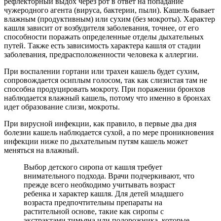
рефлекторный выдох через рот в ответ на попадание
чужеродного агента (вируса, бактерии, пыли). Кашель бывает
влажным (продуктивным) или сухим (без мокроты). Характер
кашля зависит от возбудителя заболевания, точнее, от его
способности поражать определенные отделы дыхательных
путей. Также есть зависимость характера кашля от стадии
заболевания, предрасположенности человека к аллергии.
При воспалении гортани или трахеи кашель будет сухим,
сопровождается осиплым голосом, так как слизистая там не
способна продуцировать мокроту. При поражении бронхов
наблюдается влажный кашель, потому что именно в бронхах
идет образование слизи, мокроты.
При вирусной инфекции, как правило, в первые два дня
болезни кашель наблюдается сухой, а по мере проникновения
инфекции ниже по дыхательным путям кашель может
меняться на влажный.
Выбор детского сиропа от кашля требует
внимательного подхода. Врачи подчеркивают, что
прежде всего необходимо учитывать возраст
ребенка и характер кашля. Для детей младшего
возраста предпочтительны препараты на
растительной основе, такие как сиропы с
экстрактами тимьяна или подорожника, которые