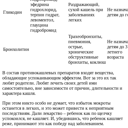
эфедрина
Раздражающий,
гидрохлорид,
сухой кашель при
Не назнач
Гликодин
терпин гидрат,
заболеваниях
детям до г
левоментол,
легких
глауцина
гидробромид
Трахеобронхиты,
пневмония,
Не назнач
острые,
детям до 3
Бронхолитин
хронические
летнего
обструктивные
возраста
бронхиты, коклюш
В состав противокашлевых препаратов входят вещества,
обладающие успокаивающим эффектом. Вот за это их так
любят родители. Любят лечить своих детей ими
самостоятельно, вне зависимости от причин, длительности и
характера кашля.
При этом никто особо не думает, что избыток мокроты
останется в легких, и это может привести к неприятным
последствиям. Дали лекарство – ребенок как по щелчку
успокоился, не кашляет. И, убедившись, что ребенок кашляет
реже, принимают это как победу над заболеванием.