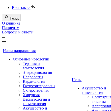
Вконтакте
Поиск
О клинике
Пациенту
Вопросы и ответы
...
Наши направления
Основные нозологии
Терапия и
гематология
Эндокринология
Неврология
Цены
Кардиология
Гастроэнтерология
Акушерство и
Склеротерапия
гинекология
Хирургия
Популярны
Дерматология и
анализы
косметология
Аллерголо
Акушерство и
Анализы к