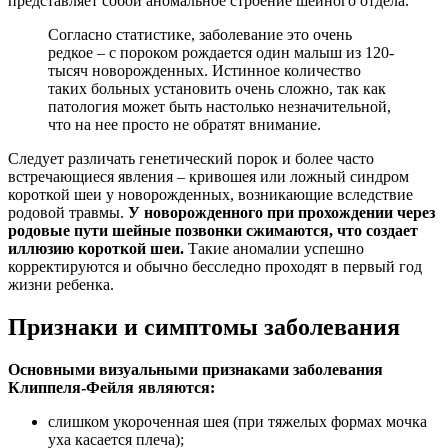
представляет собой аномальное строение шейного отдела.
Согласно статистике, заболевание это очень
редкое – с пороком рождается один малыш из 120-
тысяч новорожденных. Истинное количество
таких больных установить очень сложно, так как
патология может быть настолько незначительной,
что на нее просто не обратят внимание.
Следует различать генетический порок и более часто
встречающиеся явления – кривошея или ложный синдром
короткой шеи у новорожденных, возникающие вследствие
родовой травмы.
У новорожденного при прохождении через
родовые пути шейные позвонки сжимаются, что создает
иллюзию короткой шеи.
Такие аномалии успешно
корректируются и обычно бесследно проходят в первый год
жизни ребенка.
Признаки и симптомы заболевания
Основными визуальными признаками заболевания
Клиппеля-Фейля являются:
слишком укороченная шея (при тяжелых формах мочка
уха касается плеча);