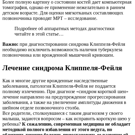
Более полную картину о состоянии костей дает компьютерная
томография, однако ее применение нежелательно в раннем
детском возрасте. Для оценки мягкотканых составляющих
позвоночника проводят МРТ – исследование.
Подробнее об аппаратных методах диагностики
читайте в этой статье…
Важно:
при диагностировании синдрома Клиппеля-Фейля
необходимо исключить возможность наличия туберкулеза
позвоночника или врожденной мышечной кривошеи.
Лечение синдрома Клиппеля-Фейля
Как и многие другие врожденные наследственные
заболевания, патология Клиппеля-Фейля не поддается
полному излечению. При диагнозе «синдром короткой шеи»
лечение направлено на предупреждение прогрессирования
заболевания, а также на увеличение амплитуды движения в
шейном отделе позвоночного столба.
Все родители, столкнувшиеся с таким диагнозом у своего
малыша, задаются вопросом – как исправить короткую шею у
ребенка?
К сожалению, современная медицина не обладает
методикой полного избавления от этого недуга, но
облегчить течение болезни, приостановить ее развитие ей