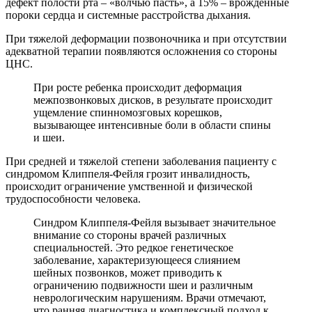
дефект полости рта – «волчью пасть», а 15% – врожденные
пороки сердца и системные расстройства дыхания.
При тяжелой деформации позвоночника и при отсутствии
адекватной терапии появляются осложнения со стороны
ЦНС.
При росте ребенка происходит деформация
межпозвонковых дисков, в результате происходит
ущемление спинномозговых корешков,
вызывающее интенсивные боли в области спины
и шеи.
При средней и тяжелой степени заболевания пациенту с
синдромом Клиппеля-Фейля грозит инвалидность,
происходит ограничение умственной и физической
трудоспособности человека.
Синдром Клиппеля-Фейля вызывает значительное
внимание со стороны врачей различных
специальностей. Это редкое генетическое
заболевание, характеризующееся слиянием
шейных позвонков, может приводить к
ограничению подвижности шеи и различным
неврологическим нарушениям. Врачи отмечают,
что ранняя диагностика и комплексный подход к