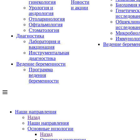
гинекология
Новости
Биохимия 
Урология и
и акции
Генетическ
андрология
исследова
Отоларинология
Общеклини
Офтальмология
исследова
Стоматология
Микробиол
Диагностика
Иммуноло
Лаборатория и
Ведение береме
вакцинация
Инструментальная
диагностика
Ведение беременности
Программа
ведения
беременности
Наши направления
Назад
Наши направления
Основные нозологии
Назад
Основные нозологии