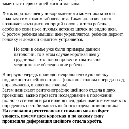
заметны с первых дней жизни малыша.
Хотя, короткая шея у новорожденного может оказаться и
ложным симптомом заболевания. Такая иллюзия часто
возникает из-за диспропорций головы и тела ребенка,
особенно если из-за пухлых детских щечек не видно шеи.
С ростом ребенка мышцы шеи укрепляются, ребенок держит
головку и ложный симптом устраняется.
Но если в семье уже были примеры данной
патологии, то в этом случае короткая шея у
грудничка – это повод провести тщательное
медицинское обследование ребенка.
В первую очередь проводят неврологическую оценку
подвижности шейного отдела (наклоны головы вперед-назад,
вправо-влево, вращение головы).
Затем назначают рентгенографию шейного отдела в двух
проекциях, важно провести исследование в положении
полного сгибания и разгибания шеи, дабы иметь возможность
определить нестабильность шейного отдела позвоночника.
На основании рентгеновских снимков можно будет
увидеть, почему шея короткая и по какому типу
произошла деформация шейного отдела хребта.