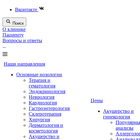
Вконтакте
Поиск
О клинике
Пациенту
Вопросы и ответы
...
Наши направления
Основные нозологии
Терапия и
гематология
Эндокринология
Неврология
Цены
Кардиология
Гастроэнтерология
Акушерство и
Склеротерапия
гинекология
Хирургия
Популярны
Дерматология и
анализы
косметология
Аллерголо
Акушерство и
Анализы к