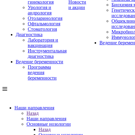
гинекология
Новости
Биохимия 
Урология и
и акции
Генетическ
андрология
исследова
Отоларинология
Общеклини
Офтальмология
исследова
Стоматология
Микробиол
Диагностика
Иммуноло
Лаборатория и
Ведение береме
вакцинация
Инструментальная
диагностика
Ведение беременности
Программа
ведения
беременности
Наши направления
Назад
Наши направления
Основные нозологии
Назад
Основные нозологии