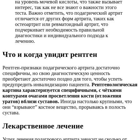
на уровень мочевой кислоты, что также вызывает
интерес, так как не все знают о важности этого
теста. Важно отметить, что подагрический артрит
отличается от других форм артрита, таких как
остеоартрит или ревматоидный артрит, что
подчеркивает необходимость правильной
диагностики и индивидуального подхода к
лечению.
Что и когда увидит рентген
Рентген-признаки подагрического артрита достаточно
специфичны, но свою диагностическую ценность
приобретают достаточно поздно для того, чтобы успеть
предупредить инвалидизацию пациента.
Рентгенологическая
картина характеризуется специфичными, с чёткими
контурами очагами просветления кости (отложения
уратов) вблизи суставов.
Иногда настолько крупными, что
они “взрывают” костное вещество, прорываясь в полость
сустава.
Лекарственное лечение
Успех лечения подагрового артрита зависит не сколько от