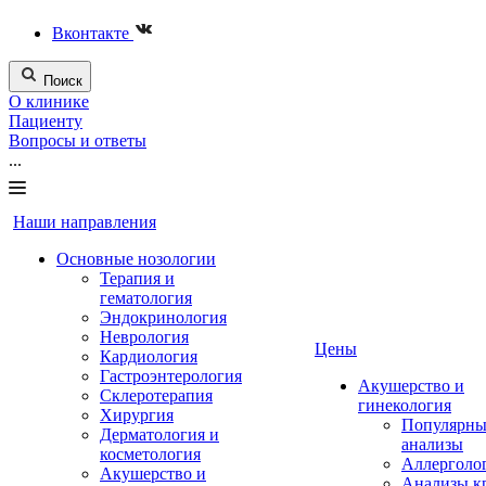
Вконтакте
Поиск
О клинике
Пациенту
Вопросы и ответы
...
Наши направления
Основные нозологии
Терапия и
гематология
Эндокринология
Неврология
Цены
Кардиология
Гастроэнтерология
Акушерство и
Склеротерапия
гинекология
Хирургия
Популярны
Дерматология и
анализы
косметология
Аллерголо
Акушерство и
Анализы к