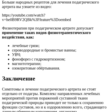
Больше народных рецептов для лечения подагрического
артрита вы узнаете из видео:
https://youtube.com/watch?
v=he0B9RV2QBk%3Ffeature%3Doembed
Физиотерапия при подагрическом артрите допускает
применение таких видов физиотерапевтического
воздействия, как:
лечебные грязи;
сероводородные и бромистые ванны;
УВЧ;
фонофорез с гидрокортизоном;
магнитотерапии;
озокеритовые обёртывания.
Заключение
Симптомы и лечение подагрического артрита не стоят
отдельно от подагры. Комплекс направленных лечебных
мероприятий против поражений суставной ткани
подагрической природы приводит не только к сохранению
функции суставов, но и к оздоровлению всего, страдающего
данным обменным нарушением, организма.