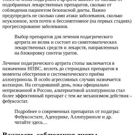
подобранных лекарственных препаратов, сколько от
соблюдения пациентом безопасной диеты. Важно
предупредить не сколько сами атаки заболевания, сколько
неуклонное, хотя почти и бессимптомное (на первых стадиях)
прогрессирование заболевания.
Выбор препаратов для лечения подагрического
артрита не велик и состоит из симптоматических
лекарственных средств и лекарств, направленных
на блокировку синтеза уратов.
Лечение подагрического артрита стопы заключается в
назначении НПВС, вплоть до стероидных препаратов в
моменты обострения и систематического приёма
аллопуринола. В особо агрессивных случаях назначается
колхицин. На сегодняшний день, пока официально
непризнанной в России, альтернативой аллопуринола стал
более эффективный препарат с тем же механизмом действия –
фебуксостат.
Подробнее о современных препаратах от подагры:
Фебуксостате, Аденурике, Аллопуриноле и др.
читайте здесь…
Важность соблюдения диеты