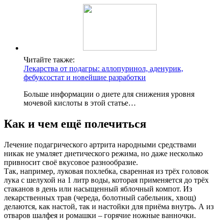
Читайте также:
Лекарства от подагры: аллопуринол, аденурик,
фебуксостат и новейшие разработки
Больше информации о диете для снижения уровня
мочевой кислоты в этой статье…
Как и чем ещё полечиться
Лечение подагрического артрита народными средствами
никак не умаляет диетического режима, но даже несколько
привносит своё вкусовое разнообразие.
Так, например, луковая похлебка, сваренная из трёх головок
лука с шелухой на 1 литр воды, которая применяется до трёх
стаканов в день или насыщенный яблочный компот. Из
лекарственных трав (череда, болотный сабельник, хвощ)
делаются, как настой, так и настойки для приёма внутрь. А из
отваров шалфея и ромашки – горячие ножные ванночки.