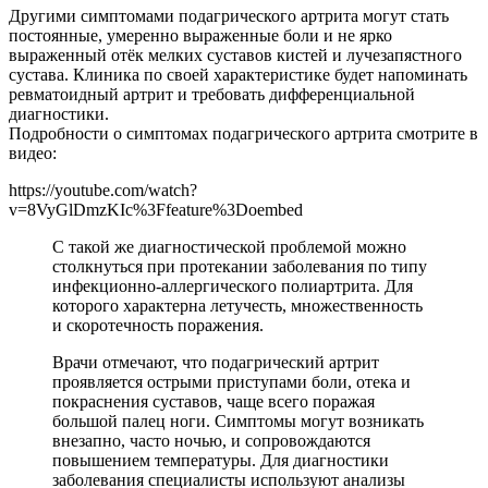
Другими симптомами подагрического артрита могут стать
постоянные, умеренно выраженные боли и не ярко
выраженный отёк мелких суставов кистей и лучезапястного
сустава. Клиника по своей характеристике будет напоминать
ревматоидный артрит и требовать дифференциальной
диагностики.
Подробности о симптомах подагрического артрита смотрите в
видео:
https://youtube.com/watch?
v=8VyGlDmzKIc%3Ffeature%3Doembed
С такой же диагностической проблемой можно
столкнуться при протекании заболевания по типу
инфекционно-аллергического полиартрита. Для
которого характерна летучесть, множественность
и скоротечность поражения.
Врачи отмечают, что подагрический артрит
проявляется острыми приступами боли, отека и
покраснения суставов, чаще всего поражая
большой палец ноги. Симптомы могут возникать
внезапно, часто ночью, и сопровождаются
повышением температуры. Для диагностики
заболевания специалисты используют анализы