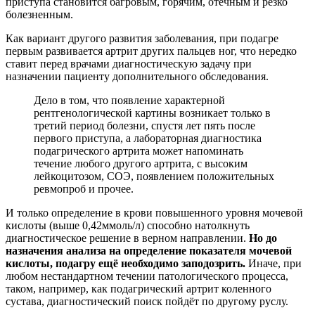
приступа становится багровым, горячим, отёчным и резко
болезненным.
Как вариант другого развития заболевания, при подагре
первым развивается артрит других пальцев ног, что нередко
ставит перед врачами диагностическую задачу при
назначении пациенту дополнительного обследования.
Дело в том, что появление характерной
рентгенологической картины возникает только в
третий период болезни, спустя лет пять после
первого приступа, а лабораторная диагностика
подагрического артрита может напоминать
течение любого другого артрита, с высоким
лейкоцитозом, СОЭ, появлением положительных
ревмопроб и прочее.
И только определение в крови повышенного уровня мочевой
кислоты (выше 0,42ммоль/л) способно натолкнуть
диагностическое решение в верном направлении.
Но до
назначения анализа на определение показателя мочевой
кислоты, подагру ещё необходимо заподозрить.
Иначе, при
любом нестандартном течении патологического процесса,
таком, например, как подагрический артрит коленного
сустава, диагностический поиск пойдёт по другому руслу.