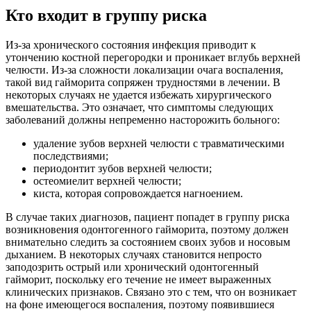
Кто входит в группу риска
Из-за хронического состояния инфекция приводит к
утончению костной перегородки и проникает вглубь верхней
челюсти. Из-за сложности локализации очага воспаления,
такой вид гайморита сопряжен трудностями в лечении. В
некоторых случаях не удается избежать хирургического
вмешательства. Это означает, что симптомы следующих
заболеваний должны непременно насторожить больного:
удаление зубов верхней челюсти с травматическими
последствиями;
периодонтит зубов верхней челюсти;
остеомиелит верхней челюсти;
киста, которая сопровождается нагноением.
В случае таких диагнозов, пациент попадет в группу риска
возникновения одонтогенного гайморита, поэтому должен
внимательно следить за состоянием своих зубов и носовым
дыханием. В некоторых случаях становится непросто
заподозрить острый или хронический одонтогенный
гайморит, поскольку его течение не имеет выраженных
клинических признаков. Связано это с тем, что он возникает
на фоне имеющегося воспаления, поэтому появившиеся