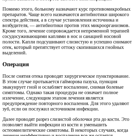
Помимо этого, больному назначают курс противомикробных
препаратов. Чаще всего назначаются антибиотики широкого
спектра действия, а в случае установления источника и
возбудителя, — антибиотики против этих микроорганизмов.
Кроме того, лечение сопровождается непременной терапией
сосудосуживающими каплями в нос и санацией носовой
полости. Капли подсушивают слизистую и успешно снимают
отек, который препятствует оттоку скопившихся гнойных
выделений.
Операция
После снятия отека проводят хирургическое пунктирование.
В этом случае протыкается гайморова пазуха, пункция
эвакуирует гной и ослабляет воспаление, снимая болевые
симптомы. Однако такая процедура не означает полное
излечение, следующим этапом лечения является
предупреждение повторного воспаления. Для этого удаляют
зуб, если он послужил источником инфекции.
Далее проводят разрез слизистой оболочки рта до кости. Это
позволяет выйти инфекции из кости и уменьшить
остеомиелитические симптомы. В некоторых случаях, когда
лечение неэффективно и воспаление все же остается,