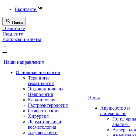
Вконтакте
Поиск
О клинике
Пациенту
Вопросы и ответы
...
Наши направления
Основные нозологии
Терапия и
гематология
Эндокринология
Неврология
Цены
Кардиология
Гастроэнтерология
Акушерство и
Склеротерапия
гинекология
Хирургия
Популярны
Дерматология и
анализы
косметология
Аллерголо
Акушерство и
Анализы к