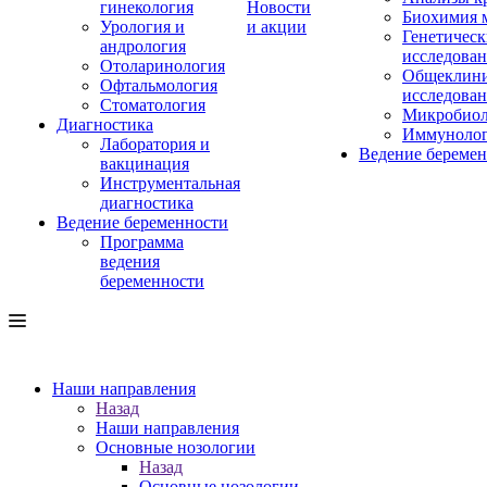
гинекология
Новости
Биохимия 
Урология и
и акции
Генетическ
андрология
исследова
Отоларинология
Общеклини
Офтальмология
исследова
Стоматология
Микробиол
Диагностика
Иммуноло
Лаборатория и
Ведение береме
вакцинация
Инструментальная
диагностика
Ведение беременности
Программа
ведения
беременности
Наши направления
Назад
Наши направления
Основные нозологии
Назад
Основные нозологии