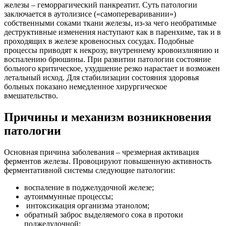
железы – геморрагический панкреатит. Суть патологии
заключается в аутолизисе («самопереваривании»)
собственными соками ткани железы, из-за чего необратимые
деструктивные изменения наступают как в паренхиме, так и в
проходящих в железе кровеносных сосудах. Подобные
процессы приводят к некрозу, внутреннему кровоизлиянию и
воспалению брюшины. При развитии патологии состояние
больного критическое, ухудшение резко нарастает и возможен
летальный исход. Для стабилизации состояния здоровья
больных показано немедленное хирургическое
вмешательство.
Причины и механизм возникновения
патологии
Основная причина заболевания – чрезмерная активация
ферментов железы. Провоцируют повышенную активность
ферментативной системы следующие патологии:
воспаление в поджелудочной железе;
аутоиммунные процессы;
интоксикация организма этанолом;
обратный заброс выделяемого сока в протоки
поджелудочной;