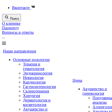
Вконтакте
Поиск
О клинике
Пациенту
Вопросы и ответы
...
Наши направления
Основные нозологии
Терапия и
гематология
Эндокринология
Неврология
Цены
Кардиология
Гастроэнтерология
Акушерство и
Склеротерапия
гинекология
Хирургия
Популярны
Дерматология и
анализы
косметология
Аллерголо
Акушерство и
Анализы к