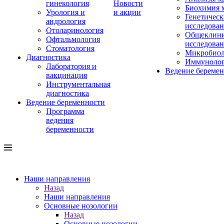
гинекология
Новости
Биохимия 
Урология и
и акции
Генетическ
андрология
исследова
Отоларинология
Общеклини
Офтальмология
исследова
Стоматология
Микробиол
Диагностика
Иммуноло
Лаборатория и
Ведение береме
вакцинация
Инструментальная
диагностика
Ведение беременности
Программа
ведения
беременности
Наши направления
Назад
Наши направления
Основные нозологии
Назад
Основные нозологии