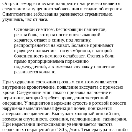
Острый геморрагический панкреатит чаще всего является
следствием запущенного заболевания в стадии обострения.
Симптоматика заболевания развивается стремительно,
ухудшаясь, час от часа.
Основной симптом, беспокоящий пациентов, –
резкая боль, которая носит опоясывающий
характер, отдает в спину, под лопатку,
распространяется на живот. Больные принимают
щадящее положение – позу эмбриона, в которой
болезненность немного ослабевает. Степень боли
прямо пропорциональна поражению
поджелудочной, а в тяжелых случаях у пациентов
развивается коллапс.
При ухудшении состояния грозным симптомом является
внутреннее кровотечение, появление экссудата с примесью
крови. Следующий этап такого признака нагноение и
перитонит, который требует проведения экстренной
операции. У пациентов выражена сухость в ротовой полости,
нарушена выделительная функция почек, понижается
артериальное давление. Выступает холодный липкий пот,
возможна спутанность сознания, галлюцинации, тахикардия.
При нарастании интоксикации увеличивается частота
сердечных сокращений до 180 уд/мин. Температура тела либо