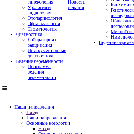
гинекология
Новости
Биохимия 
Урология и
и акции
Генетическ
андрология
исследова
Отоларинология
Общеклини
Офтальмология
исследова
Стоматология
Микробиол
Диагностика
Иммуноло
Лаборатория и
Ведение береме
вакцинация
Инструментальная
диагностика
Ведение беременности
Программа
ведения
беременности
Наши направления
Назад
Наши направления
Основные нозологии
Назад
Основные нозологии