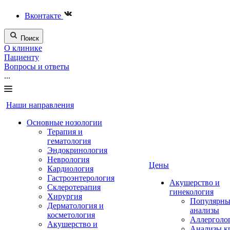
Вконтакте
Поиск
О клинике
Пациенту
Вопросы и ответы
...
Наши направления
Основные нозологии
Терапия и
гематология
Эндокринология
Неврология
Цены
Кардиология
Гастроэнтерология
Акушерство и
Склеротерапия
гинекология
Хирургия
Популярны
Дерматология и
анализы
косметология
Аллерголо
Акушерство и
Анализы к