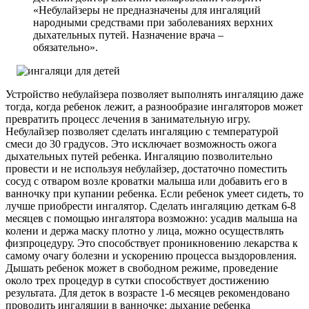
«Небулайзеры не предназначены для ингаляций
народными средствами при заболеваниях верхних
дыхательных путей. Назначение врача –
обязательно».
Устройство небулайзера позволяет выполнять ингаляцию даже
тогда, когда ребенок лежит, а разнообразие ингаляторов может
превратить процесс лечения в занимательную игру.
Небулайзер позволяет сделать ингаляцию с температурой
смеси до 30 градусов. Это исключает возможность ожога
дыхательных путей ребенка. Ингаляцию позволительно
провести и не используя небулайзер, достаточно поместить
сосуд с отваром возле кроватки малыша или добавить его в
ванночку при купании ребенка. Если ребенок умеет сидеть, то
лучше приобрести ингалятор. Сделать ингаляцию деткам 6-8
месяцев с помощью ингалятора возможно: усадив малыша на
колени и держа маску плотно у лица, можно осуществлять
физпроцедуру. Это способствует проникновению лекарства к
самому очагу болезни и ускорению процесса выздоровления.
Дышать ребенок может в свободном режиме, проведение
около трех процедур в сутки способствует достижению
результата. Для деток в возрасте 1-6 месяцев рекомендовано
проводить ингаляции в ванночке: дыхание ребенка