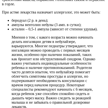
в горле.
При астме лекарства назначает аллерголог, это может быть:
беродуал (2 р. в день);
ампулы вентолин небулы (3 амп. в сутки);
асталин – 0,5-1 ампула (зависит от степени удушья).
Мнения о том, с какого возраста можно начинать
делать ингаляции детям в небулайзере,
варьируются. Многие педиатры утверждают, что
ингаляции можно проводить с первых месяцев
жизни, особенно при наличии показаний, таких
как бронхит или обструктивный синдром. Однако
важно учитывать индивидуальные особенности
ребенка и наличие противопоказаний. Родители
часто делятся опытом, что небулайзер помогает
облегчить симптомы простуды и аллергии, но
подчеркивают необходимость консультации с
врачом перед началом процедур. Некоторые
специалисты рекомендуют начинать с 6 месяцев,
когда ребенок уже способен спокойно сидеть и
дышать через маску. Важно следить за реакцией
малыша и не забывать о правильной дозировке
лекарств.