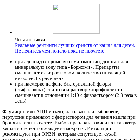
Читайте также:
Реальные рейтинги лучших средств от кашля для детей.
Не лечитесь чем попало пока не прочтете
при аденоидах применяют мирамистин, декасан или
минеральную воду типа «Боржоми». Препараты
смешивают с физраствором, количество ингаляций —
не более 3-х раз в день.
при насморке на фоне бактериальной флоры
(стафилококк) спиртовой раствор хлорофиллипта
смешивают в отношении 1:10 с физраствором (2-3 раза в
день).
Флумицин или АЦЦ инъект, лазолван или амбробене,
пертуссин применяют с физраствором для лечения кашля при
бронхите или трахеите. Выбор препарата зависит от характера
кашля и степени отхождения мокроты. Ингаляции
рекомендуют при ОРВИ, которым сопутствует сухой
трахеитный кашель, поражение голосовых связок и першение