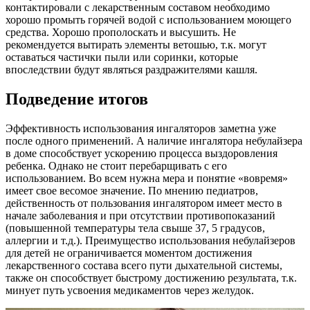
контактировали с лекарственным составом необходимо
хорошо промыть горячей водой с использованием моющего
средства. Хорошо прополоскать и высушить. Не
рекомендуется вытирать элементы ветошью, т.к. могут
оставаться частички пыли или соринки, которые
впоследствии будут являться раздражителями кашля.
Подведение итогов
Эффективность использования ингаляторов заметна уже
после одного применений. А наличие ингалятора небулайзера
в доме способствует ускорению процесса выздоровления
ребенка. Однако не стоит перебарщивать с его
использованием. Во всем нужна мера и понятие «вовремя»
имеет свое весомое значение. По мнению педиатров,
действенность от пользования ингалятором имеет место в
начале заболевания и при отсутствии противопоказаний
(повышенной температуры тела свыше 37, 5 градусов,
аллергии и т.д.). Преимущество использования небулайзеров
для детей не ограничивается моментом достижения
лекарственного состава всего пути дыхательной системы,
также он способствует быстрому достижению результата, т.к.
минует путь усвоения медикаментов через желудок.