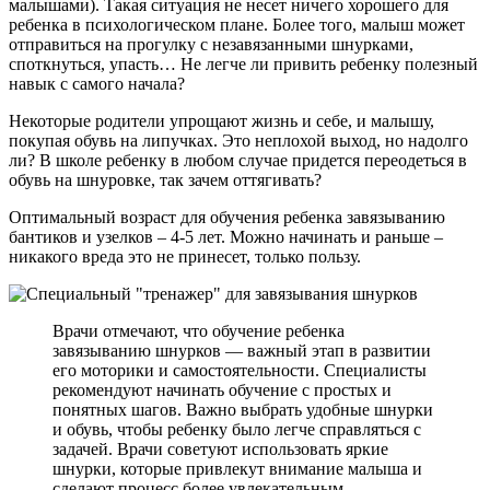
малышами). Такая ситуация не несет ничего хорошего для
ребенка в психологическом плане. Более того, малыш может
отправиться на прогулку с незавязанными шнурками,
споткнуться, упасть… Не легче ли привить ребенку полезный
навык с самого начала?
Некоторые родители упрощают жизнь и себе, и малышу,
покупая обувь на липучках. Это неплохой выход, но надолго
ли? В школе ребенку в любом случае придется переодеться в
обувь на шнуровке, так зачем оттягивать?
Оптимальный возраст для обучения ребенка завязыванию
бантиков и узелков – 4-5 лет. Можно начинать и раньше –
никакого вреда это не принесет, только пользу.
Врачи отмечают, что обучение ребенка
завязыванию шнурков — важный этап в развитии
его моторики и самостоятельности. Специалисты
рекомендуют начинать обучение с простых и
понятных шагов. Важно выбрать удобные шнурки
и обувь, чтобы ребенку было легче справляться с
задачей. Врачи советуют использовать яркие
шнурки, которые привлекут внимание малыша и
сделают процесс более увлекательным.