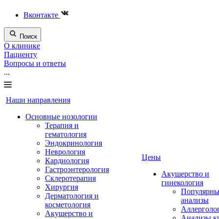
Вконтакте
Поиск
О клинике
Пациенту
Вопросы и ответы
...
Наши направления
Основные нозологии
Терапия и
гематология
Эндокринология
Неврология
Цены
Кардиология
Гастроэнтерология
Акушерство и
Склеротерапия
гинекология
Хирургия
Популярны
Дерматология и
анализы
косметология
Аллерголо
Акушерство и
Анализы к