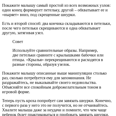
Покажите малышу самый простой из всех возможных узлов:
один конец формирует петельку, другой – обхватывает ее и
«ныряет» вниз, под скрещенные шнурки.
Есть и второй способ: два кончика складываются в петельки,
после чего петельки скрещиваются и одна обхватывает
другую, затягивая узел.
Совет
Используйте сравнительные образы. Например,
две петельки сравните с крылышками бабочки или
птицы. «Крылья» перекрещиваются и расходятся в
разные стороны, образуя узелок.
Покажите малышу описанные выше манипуляции столько
раз, сколько потребуется ему для запоминания. Не
раздражайтесь, не выказывайте своего недовольства.
Объясняйте все спокойным доброжелательным тоном в
игровой форме.
Теперь пусть кроха попробует сам завязать шнурки. Конечно,
с первого раза у него это не получится, но не отчаивайтесь.
Хвалите малыша даже за неудачи и помните, что чем чаще
ребенок будет практиковаться и пробовать завязать шнурки,