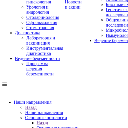
гинекология
Новости
Биохимия 
Урология и
и акции
Генетическ
андрология
исследова
Отоларинология
Общеклини
Офтальмология
исследова
Стоматология
Микробиол
Диагностика
Иммуноло
Лаборатория и
Ведение береме
вакцинация
Инструментальная
диагностика
Ведение беременности
Программа
ведения
беременности
Наши направления
Назад
Наши направления
Основные нозологии
Назад
Основные нозологии