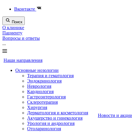
Вконтакте
Поиск
О клинике
Пациенту
Вопросы и ответы
...
Наши направления
Основные нозологии
Терапия и гематология
Эндокринология
Неврология
Кардиология
Гастроэнтерология
Склеротерапия
Хирургия
Дерматология и косметология
Новости и акци
Акушерство и гинекология
Урология и андрология
Отоларинология