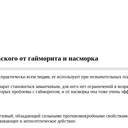
кого от гайморита и насморка
 практически всем людям, ее используют при незначительных по
парат становиться заманчивым, для него нет ограничений в воз
торых проблемы с гайморитом, и от насморка она тоже очень эф
езовый, обладающий сильными противомикробными свойствами, к
шивающее и антисептическое действие.