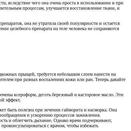
ти, вследствие чего она очень проста в использовании и при
лительным процессам, улучшается восстановление ткани, и
епаратов, она не утратила своей популярности и остается
нии целебного препарата на теле человека не сохраняются
подкожных прыщей, требуется небольшим слоем нанести на
сителем при разных воспалениях кожи или ран. Теперь давайте
ючены ксероформ, деготь березовый и касторовое масло. Эти
ий эффект.
ет быть полезна при лечении гайморита и насморка. Она
овообращения и ускорению процессов заживления.
ость и облегчить дыхание. Однако врачи подчеркивают,
проконсультироваться с врачом, чтобы избежать