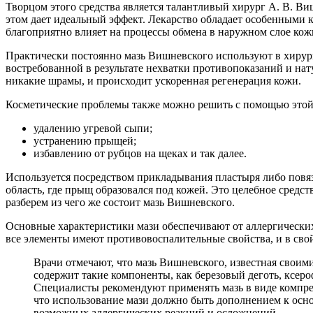
Творцом этого средства является талантливый хирург А. В. Ви
этом дает идеальный эффект. Лекарство обладает особенными 
благоприятно влияет на процессы обмена в наружном слое кож
Практически постоянно мазь Вишневского используют в хирург
востребованной в результате нехватки противопоказаний и нат
никакие шрамы, и происходит ускоренная регенерация кожи.
Косметические проблемы также можно решить с помощью этой 
удалению угревой сыпи;
устранению прыщей;
избавлению от рубцов на щеках и так далее.
Используется посредством прикладывания пластыря либо повязк
область, где прыщ образовался под кожей. Это целебное средс
разберем из чего же состоит мазь Вишневского.
Основные характеристики мази обеспечивают от аллергических 
все элементы имеют противовоспалительные свойства, и в с
Врачи отмечают, что мазь Вишневского, известная свои
содержит такие компоненты, как березовый деготь, ксер
Специалисты рекомендуют применять мазь в виде компрес
что использование мази должно быть дополнением к осно
возможных аллергических реакций и осложнений.