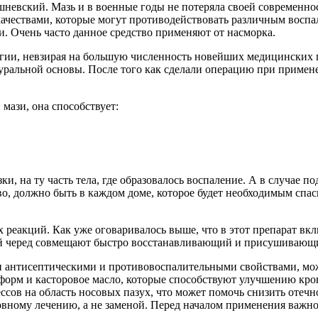
шневский. Мазь и в военные годы не потеряла своей современнос
качествами, которые могут противодействовать различным воспа
и. Очень часто данное средство применяют от насморка.
ии, невзирая на большую численность новейших медицинских пр
уральной основы. После того как сделали операцию при примене
мази, она способствует:
и, на ту часть тела, где образовалось воспаление. А в случае 
тво, должно быть в каждом доме, которое будет необходимым спа
реакций. Как уже оговаривалось выше, что в этот препарат вкл
вой черед совмещают быстро восстанавливающий и присушивающ
ми антисептическими и противовоспалительными свойствами, мож
оформ и касторовое масло, которые способствуют улучшению кр
сов на область носовых пазух, что может помочь снизить отечн
вному лечению, а не заменой. Перед началом применения важно 