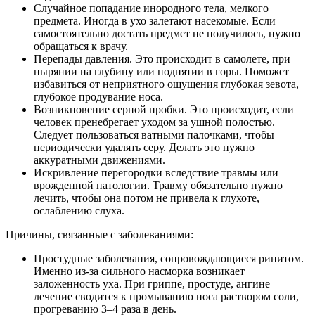
Случайное попадание инородного тела, мелкого
предмета. Иногда в ухо залетают насекомые. Если
самостоятельно достать предмет не получилось, нужно
обращаться к врачу.
Перепады давления. Это происходит в самолете, при
нырянии на глубину или поднятии в горы. Поможет
избавиться от неприятного ощущения глубокая зевота,
глубокое продувание носа.
Возникновение серной пробки. Это происходит, если
человек пренебрегает уходом за ушной полостью.
Следует пользоваться ватными палочками, чтобы
периодически удалять серу. Делать это нужно
аккуратными движениями.
Искривление перегородки вследствие травмы или
врожденной патологии. Травму обязательно нужно
лечить, чтобы она потом не привела к глухоте,
ослаблению слуха.
Причины, связанные с заболеваниями:
Простудные заболевания, сопровождающиеся ринитом.
Именно из-за сильного насморка возникает
заложенность уха. При гриппе, простуде, ангине
лечение сводится к промыванию носа раствором соли,
прогреванию 3–4 раза в день.