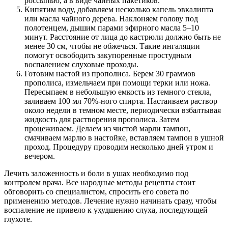
россыпью, а в виде чайных пакетиков.
Кипятим воду, добавляем несколько капель эвкалипта
или масла чайного дерева. Наклоняем голову под
полотенцем, дышим парами эфирного масла 5–10
минут. Расстояние от лица до кастрюли должно быть не
менее 30 см, чтобы не обжечься. Такие ингаляции
помогут освободить закупоренные простудным
воспалением слуховые проходы.
Готовим настой из прополиса. Берем 30 граммов
прополиса, измельчаем при помощи терки или ножа.
Пересыпаем в небольшую емкость из темного стекла,
заливаем 100 мл 70%-ного спирта. Настаиваем раствор
около недели в темном месте, периодически взбалтывая
жидкость для растворения прополиса. Затем
процеживаем. Делаем из чистой марли тампон,
смачиваем марлю в настойке, вставляем тампон в ушной
проход. Процедуру проводим несколько дней утром и
вечером.
Лечить заложенность и боли в ушах необходимо под
контролем врача. Все народные методы рецепты стоит
обговорить со специалистом, спросить его совета по
применению методов. Лечение нужно начинать сразу, чтобы
воспаление не привело к ухудшению слуха, последующей
глухоте.