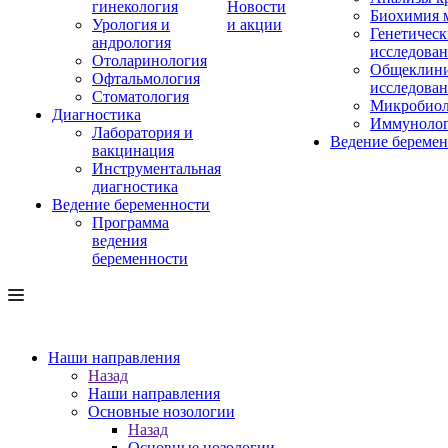
гинекология
Новости
Биохимия 
Урология и
и акции
Генетическ
андрология
исследова
Отоларинология
Общеклини
Офтальмология
исследова
Стоматология
Микробиол
Диагностика
Иммуноло
Лаборатория и
Ведение береме
вакцинация
Инструментальная
диагностика
Ведение беременности
Программа
ведения
беременности
Наши направления
Назад
Наши направления
Основные нозологии
Назад
Основные нозологии