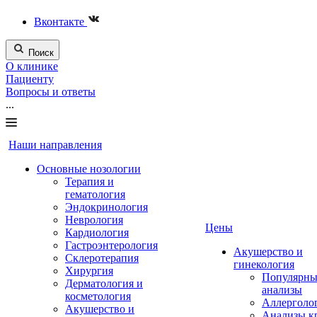
Вконтакте
Поиск
О клинике
Пациенту
Вопросы и ответы
...
Наши направления
Основные нозологии
Терапия и
гематология
Эндокринология
Неврология
Цены
Кардиология
Гастроэнтерология
Акушерство и
Склеротерапия
гинекология
Хирургия
Популярны
Дерматология и
анализы
косметология
Аллерголо
Акушерство и
Анализы к