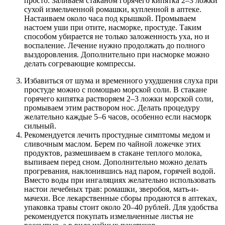
просто. Заливаем стаканом горячего кипятка 2–3 ложки
сухой измельченной ромашки, купленной в аптеке.
Настаиваем около часа под крышкой. Промываем
настоем уши при отите, насморке, простуде. Таким
способом убирается не только заложенность уха, но и
воспаление. Лечение нужно продолжать до полного
выздоровления. Дополнительно при насморке можно
делать согревающие компрессы.
Избавиться от шума и временного ухудшения слуха при
простуде можно с помощью морской соли. В стакане
горячего кипятка растворяем 2–3 ложки морской соли,
промываем этим раствором нос. Делать процедуру
желательно каждые 5–6 часов, особенно если насморк
сильный.
Рекомендуется лечить простудные симптомы медом и
сливочным маслом. Берем по чайной ложечке этих
продуктов, размешиваем в стакане теплого молока,
выпиваем перед сном. Дополнительно можно делать
прогревания, наклонившись над паром, горячей водой.
Вместо воды при ингаляциях желательно использовать
настои лечебных трав: ромашки, зверобоя, мать-и-
мачехи. Все лекарственные сборы продаются в аптеках,
упаковка травы стоит около 20–40 рублей. Для удобства
рекомендуется покупать измельченные листья не