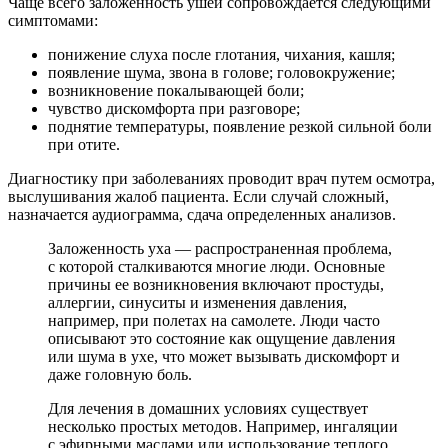
Чаще всего заложенность ушей сопровождается следующими
симптомами:
понижение слуха после глотания, чихания, кашля;
появление шума, звона в голове; головокружение;
возникновение покалывающей боли;
чувство дискомфорта при разговоре;
поднятие температуры, появление резкой сильной боли
при отите.
Диагностику при заболеваниях проводит врач путем осмотра,
выслушивания жалоб пациента. Если случай сложный,
назначается аудиограмма, сдача определенных анализов.
Заложенность уха — распространенная проблема,
с которой сталкиваются многие люди. Основные
причины ее возникновения включают простуды,
аллергии, синуситы и изменения давления,
например, при полетах на самолете. Люди часто
описывают это состояние как ощущение давления
или шума в ухе, что может вызывать дискомфорт и
даже головную боль.
Для лечения в домашних условиях существует
несколько простых методов. Например, ингаляции
с эфирными маслами или использование теплого