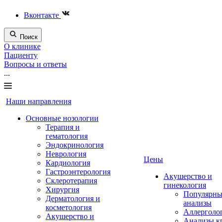
Вконтакте
Поиск
О клинике
Пациенту
Вопросы и ответы
...
Наши направления
Основные нозологии
Терапия и
гематология
Эндокринология
Неврология
Цены
Кардиология
Гастроэнтерология
Акушерство и
Склеротерапия
гинекология
Хирургия
Популярны
Дерматология и
анализы
косметология
Аллерголо
Акушерство и
Анализы к