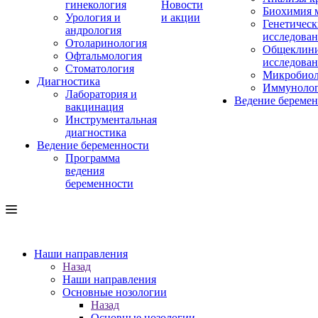
гинекология
Новости
Биохимия 
Урология и
и акции
Генетическ
андрология
исследова
Отоларинология
Общеклини
Офтальмология
исследова
Стоматология
Микробиол
Диагностика
Иммуноло
Лаборатория и
Ведение береме
вакцинация
Инструментальная
диагностика
Ведение беременности
Программа
ведения
беременности
Наши направления
Назад
Наши направления
Основные нозологии
Назад
Основные нозологии