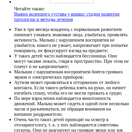
Читайте также:
Вывих коленного сустава у кошки: стадии развития
патологии и методы лечения
Уже в три месяца младенец с нормальным развитием
начинает узнавать знакомые лица, улыбаться, проявлять
активность. Малыш с нарушением восприятия не
улыбается, никого не узнает, капризничает при попытке
покормить, не фокусирует взгляд на предмете;
У таких детей часто наблюдается бессонница. Они
могут часами лежать, глядя в пространство. При этом не
плачут и не капризничают;
Малыши с нарушенным восприятием боятся громких
звуков и электрических приборов;
Аутизм может проявляться в отторжении от любого
контакта. Если такого ребенка взять на руки, он начнет
изгибать спину, чтобы его не могли прижать к груди;
По мере взросления наблюдается монотонность
движений. Малыш может сидеть в одной позе несколько
часов и раскачиваться, не обращая внимания на
внешние раздражители;
Очень часто таких детей приводят на осмотр к
отоларингологу, т. к. у них наблюдаются симптомы
глухоты. Они не реагируют на громкие звуки или зов