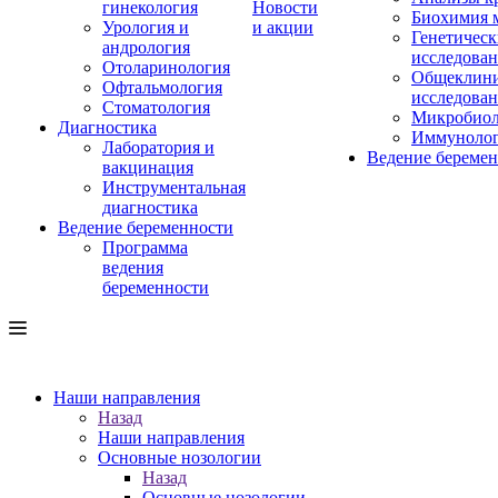
гинекология
Новости
Биохимия 
Урология и
и акции
Генетическ
андрология
исследова
Отоларинология
Общеклини
Офтальмология
исследова
Стоматология
Микробиол
Диагностика
Иммуноло
Лаборатория и
Ведение береме
вакцинация
Инструментальная
диагностика
Ведение беременности
Программа
ведения
беременности
Наши направления
Назад
Наши направления
Основные нозологии
Назад
Основные нозологии