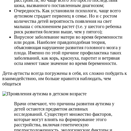
расстройств, но чаще всего это просто последствия
шока, вызванного поставленным диагнозом;
Очередность. Как установили психологи, чаще всего
аутизмом страдает первенец в семье. Но и с ростом
количества детей вероятность появления на свет
малыша с отклонением растет (т.е. у шестого ребенка
риск развития болезни выше, чем у пятого);
Вирусное заболевание матери во время беременности
или родов. Наиболее правдоподобная теория,
объясняющая нарушение развития головного мозга у
плода. Именно по этой причине профилактика таких
заболеваний, как корь, краснуха, паротит и ветряная
оспа имеют такое значение во время беременности.
Дети-аутисты всегда погружены в себя, их сложно побудить к
взаимодействию, им больше нравится наблюдать, чем
общаться
Врачи отмечают, что причины развития аутизма у
детей остаются предметом активных
исследований. Существует множество факторов,
которые могут влиять на формирование этого
расстройства, включая генетическую
предрасположенность, экологические факторы и