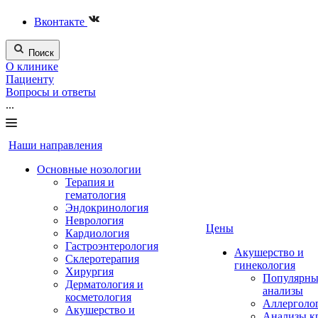
Вконтакте
Поиск
О клинике
Пациенту
Вопросы и ответы
...
Наши направления
Основные нозологии
Терапия и
гематология
Эндокринология
Неврология
Цены
Кардиология
Гастроэнтерология
Акушерство и
Склеротерапия
гинекология
Хирургия
Популярны
Дерматология и
анализы
косметология
Аллерголо
Акушерство и
Анализы к