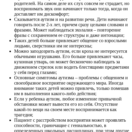
родителей. На самом деле их слух совсем не страдает, но
воспринимать звук они начинают только тогда, когда он
доставляет им дискомфорт;
Сказывается аутизм и на развитии речи. Дети начинают
говорить после 2-х лет, причем сразу целыми словами и
фразами. Может наблюдаться эхолалия – повторение
фразы с сохранением ее структуры и даже интонации;
Таких детей больше привлекает общение со взрослыми
людьми, сверстники им не интересны;
Можно заподозрить аутизм, если кроха не интересуется
обычными игрушками. Его больше привлекают часы,
кухонная утварь, он может бесконечно наблюдать за
движением стрелок или водить блестящими предметами
у себя перед глазами;
Основные симптомы аутизма – проблемы с общением и
своеобразное восприятие окружающего мира. Иногда
внимание таких детей можно привлечь, только помешав
им в выполнении какого-либо действия;
Если у ребенка аутизм, любое изменение привычной
обстановки может вывести его из себя. Отсутствие
какой-то вещи на своем месте воспринимается как
трагедия;
Пациент с расстройством восприятия может проявлять
способности, граничащие с гениальностью, в
определенных школьных дисциплинах, при этом другие