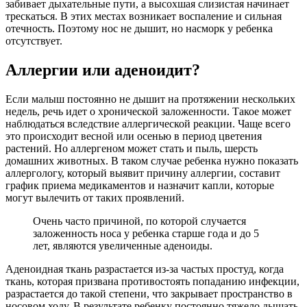
забивает дыхательные пути, а высохшая слизистая начинает
трескаться. В этих местах возникает воспаление и сильная
отечность. Поэтому нос не дышит, но насморк у ребенка
отсутствует.
Аллергии или аденоидит?
Если малыш постоянно не дышит на протяжении нескольких
недель, речь идет о хронической заложенности. Такое может
наблюдаться вследствие аллергической реакции. Чаще всего
это происходит весной или осенью в период цветения
растений. Но аллергеном может стать и пыль, шерсть
домашних животных. В таком случае ребенка нужно показать
аллергологу, который выявит причину аллергии, составит
график приема медикаментов и назначит капли, которые
могут вылечить от таких проявлений.
Очень часто причиной, по которой случается
заложенность носа у ребенка старше года и до 5
лет, являются увеличенные аденоиды.
Аденоидная ткань разрастается из-за частых простуд, когда
ткань, которая призвана противостоять попаданию инфекции,
разрастается до такой степени, что закрывает пространство в
носовом ходу. В результате ребенку постоянно тяжело дышать