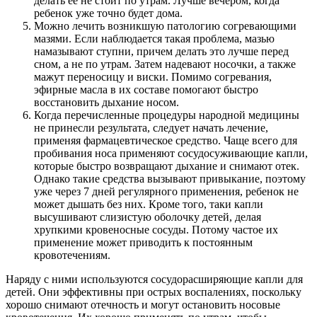
делать ее не стоит по утрам. Лучше вечером, когда
ребенок уже точно будет дома.
Можно лечить возникшую патологию согревающими
мазями. Если наблюдается такая проблема, мазью
намазывают ступни, причем делать это лучше перед
сном, а не по утрам. Затем надевают носочки, а также
мажут переносицу и виски. Помимо согревания,
эфирные масла в их составе помогают быстро
восстановить дыхание носом.
Когда перечисленные процедуры народной медицины
не принесли результата, следует начать лечение,
применяя фармацевтическое средство. Чаще всего для
пробивания носа применяют сосудосуживающие капли,
которые быстро возвращают дыхание и снимают отек.
Однако такие средства вызывают привыкание, поэтому
уже через 7 дней регулярного применения, ребенок не
может дышать без них. Кроме того, таки капли
высушивают слизистую оболочку детей, делая
хрупкими кровеносные сосуды. Потому частое их
применение может приводить к постоянным
кровотечениям.
Наряду с ними используются сосудорасширяющие капли для
детей. Они эффективны при острых воспалениях, поскольку
хорошо снимают отечность и могут остановить носовые