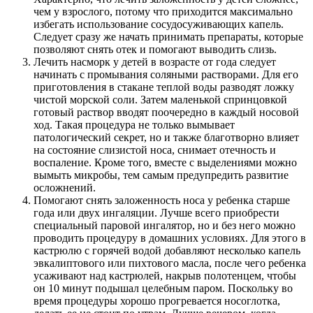
чем у взрослого, потому что приходится максимально
избегать использование сосудосуживающих капель.
Следует сразу же начать принимать препараты, которые
позволяют снять отек и помогают выводить слизь.
Лечить насморк у детей в возрасте от года следует
начинать с промывания соляными растворами. Для его
приготовления в стакане теплой воды разводят ложку
чистой морской соли. Затем маленькой спринцовкой
готовый раствор вводят поочередно в каждый носовой
ход. Такая процедура не только вымывает
патологический секрет, но и также благотворно влияет
на состояние слизистой носа, снимает отечность и
воспаление. Кроме того, вместе с выделениями можно
вымыть микробы, тем самым предупредить развитие
осложнений.
Помогают снять заложенность носа у ребенка старше
года или двух ингаляции. Лучше всего приобрести
специальный паровой ингалятор, но и без него можно
проводить процедуру в домашних условиях. Для этого в
кастрюлю с горячей водой добавляют несколько капель
эвкалиптового или пихтового масла, после чего ребенка
усаживают над кастрюлей, накрыв полотенцем, чтобы
он 10 минут подышал целебным паром. Поскольку во
время процедуры хорошо прогревается носоглотка,