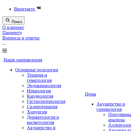
Вконтакте
Поиск
О клинике
Пациенту
Вопросы и ответы
...
Наши направления
Основные нозологии
Терапия и
гематология
Эндокринология
Неврология
Цены
Кардиология
Гастроэнтерология
Акушерство и
Склеротерапия
гинекология
Хирургия
Популярны
Дерматология и
анализы
косметология
Аллерголо
Акушерство и
Анализы к