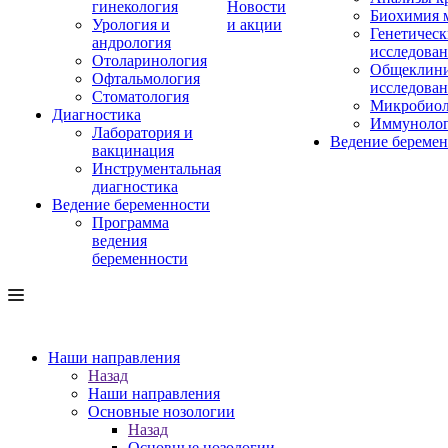
гинекология
Новости
Биохимия 
Урология и
и акции
Генетическ
андрология
исследова
Отоларинология
Общеклини
Офтальмология
исследова
Стоматология
Микробиол
Диагностика
Иммуноло
Лаборатория и
Ведение береме
вакцинация
Инструментальная
диагностика
Ведение беременности
Программа
ведения
беременности
Наши направления
Назад
Наши направления
Основные нозологии
Назад
Основные нозологии