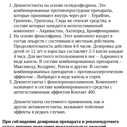
Деконгестанты на основе псевдоэфедрина. Это
комбинированные противопростудные препараты,
которые принимают внутрь через рот – ТераФлю,
Гриппекс, Гриппэнд. Сюда же относят средства, в
составе которых находится антигистаминный
компонент – Акривастин, Актипред, Бромфенирамин.
На основе фенилэфрина. Этот компонент входит в
состав лекарств с системным и местным действием.
Продолжительность действия 4-6 часов. Дозировка для
детей от 12 лет и взрослых составляет 2-3 капли каждые
4 часа. Для местного использования в нос – Адрианол в
виде капель. В составе комбинированных препаратов –
Максиколд, Колдрекс, Ринза и другие. В составе
комбинированных препаратов с противоаллергическим
эффектом – Вибрацил в виде капель и спрея.
Деконгестанты с фенилпропаноламином. Компонент
назначают в составе комбинированного средства с
антигистаминным эффектом Контакт 400.
Деконгестанты системного применения, как и
другие антиконгестанты, вызывают побочные
эффекты в редких случаях.
При соблюдении дозировки препарата и рекомендуемого
курса лечения появление нежелательных реакций