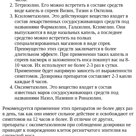
Тетризолин. Его можно встретить в составе средств
виде капель и спреев Визин, Тизин и Октилия.
Ксилометазолин. Это действующее вещество входит в
состав лекарственных сосудосуживающих средств под
названиями Фармазолин, Галазолин, Ксимелин. Они
выпускаются в виде назальных капель, а последнее
средство можно встретить на полках
специализированных магазинов в виде спрея.
Преимущество этих средств заключается в более
длительном эффекте. При применении таких капель и
спреев насморк и заложенность носа покинут вас на 8-
10 часов. Их используют не более 2-3 раз в сутки.
Применение будет напрямую зависеть от выраженности
симптомов. Дозировка препаратов составляет 2-3 капли
каждые 8 часов.
Оксиметазолин. Это вещество входит в состав
известных марок сосудосуживающих средств под
названиями Назол, Називин и Риназолин.
Рекомендуется применение этих препаратов не более двух раз
в день, так как они имеют сильное действие и освобождают от
симптомов на 12 часов и более. В отличие от других,
препараты с оксиметазолином при соблюдении дозировки не
приводят к повреждению клеток реснитчатого эпителия на
слизистой носа.