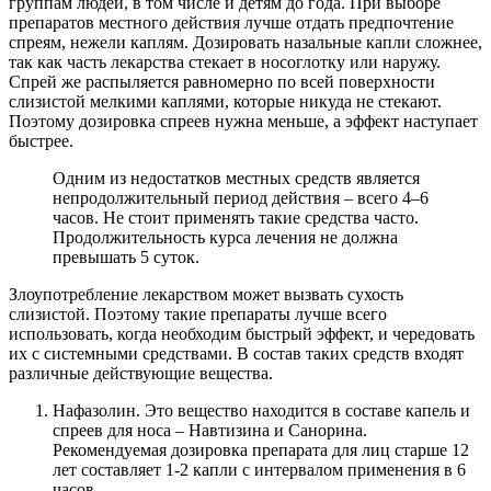
группам людей, в том числе и детям до года. При выборе
препаратов местного действия лучше отдать предпочтение
спреям, нежели каплям. Дозировать назальные капли сложнее,
так как часть лекарства стекает в носоглотку или наружу.
Спрей же распыляется равномерно по всей поверхности
слизистой мелкими каплями, которые никуда не стекают.
Поэтому дозировка спреев нужна меньше, а эффект наступает
быстрее.
Одним из недостатков местных средств является
непродолжительный период действия – всего 4–6
часов. Не стоит применять такие средства часто.
Продолжительность курса лечения не должна
превышать 5 суток.
Злоупотребление лекарством может вызвать сухость
слизистой. Поэтому такие препараты лучше всего
использовать, когда необходим быстрый эффект, и чередовать
их с системными средствами. В состав таких средств входят
различные действующие вещества.
Нафазолин. Это вещество находится в составе капель и
спреев для носа – Навтизина и Санорина.
Рекомендуемая дозировка препарата для лиц старше 12
лет составляет 1-2 капли с интервалом применения в 6
часов.