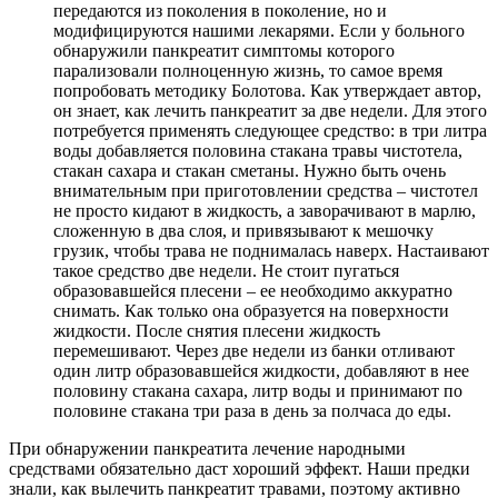
передаются из поколения в поколение, но и
модифицируются нашими лекарями. Если у больного
обнаружили панкреатит симптомы которого
парализовали полноценную жизнь, то самое время
попробовать методику Болотова. Как утверждает автор,
он знает, как лечить панкреатит за две недели. Для этого
потребуется применять следующее средство: в три литра
воды добавляется половина стакана травы чистотела,
стакан сахара и стакан сметаны. Нужно быть очень
внимательным при приготовлении средства – чистотел
не просто кидают в жидкость, а заворачивают в марлю,
сложенную в два слоя, и привязывают к мешочку
грузик, чтобы трава не поднималась наверх. Настаивают
такое средство две недели. Не стоит пугаться
образовавшейся плесени – ее необходимо аккуратно
снимать. Как только она образуется на поверхности
жидкости. После снятия плесени жидкость
перемешивают. Через две недели из банки отливают
один литр образовавшейся жидкости, добавляют в нее
половину стакана сахара, литр воды и принимают по
половине стакана три раза в день за полчаса до еды.
При обнаружении панкреатита лечение народными
средствами обязательно даст хороший эффект. Наши предки
знали, как вылечить панкреатит травами, поэтому активно