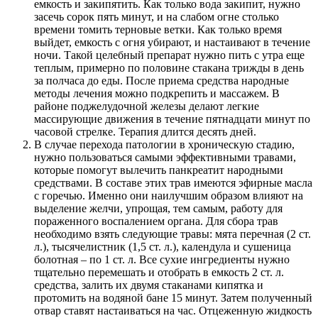
емкость и закипятить. Как только вода закипит, нужно
засечь сорок пять минут, и на слабом огне столько
времени томить терновые ветки. Как только время
выйдет, емкость с огня убирают, и настаивают в течение
ночи. Такой целебный препарат нужно пить с утра еще
теплым, примерно по половине стакана трижды в день
за полчаса до еды. После приема средства народные
методы лечения можно подкрепить и массажем. В
районе поджелудочной железы делают легкие
массирующие движения в течение пятнадцати минут по
часовой стрелке. Терапия длится десять дней.
В случае перехода патологии в хроническую стадию,
нужно пользоваться самыми эффективными травами,
которые помогут вылечить панкреатит народными
средствами. В составе этих трав имеются эфирные масла
с горечью. Именно они наилучшим образом влияют на
выделение желчи, упрощая, тем самым, работу для
пораженного воспалением органа. Для сбора трав
необходимо взять следующие травы: мята перечная (2 ст.
л.), тысячелистник (1,5 ст. л.), календула и сушеница
болотная – по 1 ст. л. Все сухие ингредиенты нужно
тщательно перемешать и отобрать в емкость 2 ст. л.
средства, залить их двумя стаканами кипятка и
протомить на водяной бане 15 минут. Затем полученный
отвар ставят настаиваться на час. Отцеженную жидкость