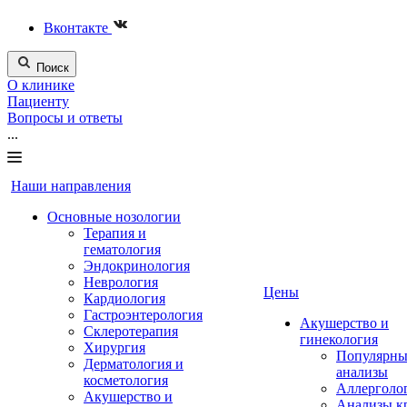
Вконтакте
Поиск
О клинике
Пациенту
Вопросы и ответы
...
Наши направления
Основные нозологии
Терапия и
гематология
Эндокринология
Неврология
Цены
Кардиология
Гастроэнтерология
Акушерство и
Склеротерапия
гинекология
Хирургия
Популярны
Дерматология и
анализы
косметология
Аллерголо
Акушерство и
Анализы к