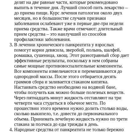
делят на две равные части, которые рекомендовано
выпить в течение дня. Лучший способ пить лекарство –
до приема пищи. Курс лечения патологии около двух
месяцев, но в большинстве случаев признаки
заболевания ослабевают уже в первые две-три недели
приема средства. Также врачи отмечают: длительный
прием средства – это наилучший из способов
профилактики заболевания.
В лечении хронического панкреатита у взрослых
помогут корни девясила, зверобой, полынь, шалфей,
ромашка, сушеница, хвощ. Этот разнотравный сбор дает
эффективные результаты, поскольку в нем собраны
самые мощные противовоспалительные компоненты.
Все компоненты измельчаются и перемешиваются до
однородной массы. После этого отбирается десять
граммов сбора и заливается стаканом кипятка.
Настаивать средство необходимо на водяной бане,
чтобы получить как можно больше полезных веществ.
Через пятнадцать минут жидкость отставляют на три
четверти часа студиться в обычное место. По
прошествии этого времени нужно долить столько воды,
сколько выкипело, т.е. довести до первоначального
объема. Принимать лечебную жидкость нужно по трети
стакана за полчаса до еды трижды в день.
Народные средства от панкреатита не только бережно