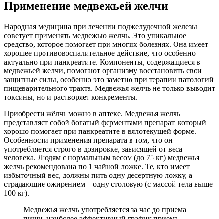
Применение медвежьей желчи
Народная медицина при лечении поджелудочной железы
советует применять медвежью желчь. Это уникальное
средство, которое помогает при многих болезнях. Она имеет
хорошее противовоспалительное действие, что особенно
актуально при панкреатите. Компоненты, содержащиеся в
медвежьей желчи, помогают организму восстановить свои
защитные силы, особенно это заметно при терапии патологий
пищеварительного тракта. Медвежья желчь не только выводит
токсины, но и растворяет конкременты.
Приобрести жёлчь можно в аптеке. Медвежья желчь
представляет собой богатый ферментами препарат, который
хорошо помогает при панкреатите в вялотекущей форме.
Особенности применения препарата в том, что он
употребляется строго в дозировке, зависящей от веса
человека. Людям с нормальным весом (до 75 кг) медвежья
желчь рекомендована по 1 чайной ложке. Те, кто имеет
избыточный вес, должны пить одну десертную ложку, а
страдающие ожирением – одну столовую (с массой тела выше
100 кг).
Медвежья желчь употребляется за час до приема
пищи, наиболее эффективный график приема