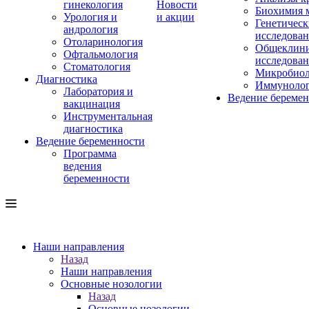
гинекология
Новости
Биохимия 
Урология и
и акции
Генетическ
андрология
исследова
Отоларинология
Общеклини
Офтальмология
исследова
Стоматология
Микробиол
Диагностика
Иммуноло
Лаборатория и
Ведение береме
вакцинация
Инструментальная
диагностика
Ведение беременности
Программа
ведения
беременности
Наши направления
Назад
Наши направления
Основные нозологии
Назад
Основные нозологии