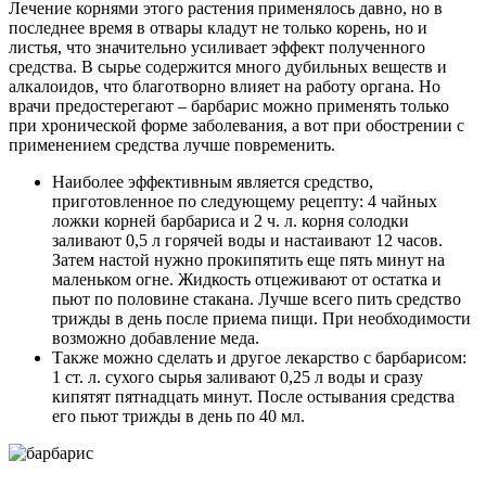
Лечение корнями этого растения применялось давно, но в
последнее время в отвары кладут не только корень, но и
листья, что значительно усиливает эффект полученного
средства. В сырье содержится много дубильных веществ и
алкалоидов, что благотворно влияет на работу органа. Но
врачи предостерегают – барбарис можно применять только
при хронической форме заболевания, а вот при обострении с
применением средства лучше повременить.
Наиболее эффективным является средство,
приготовленное по следующему рецепту: 4 чайных
ложки корней барбариса и 2 ч. л. корня солодки
заливают 0,5 л горячей воды и настаивают 12 часов.
Затем настой нужно прокипятить еще пять минут на
маленьком огне. Жидкость отцеживают от остатка и
пьют по половине стакана. Лучше всего пить средство
трижды в день после приема пищи. При необходимости
возможно добавление меда.
Также можно сделать и другое лекарство с барбарисом:
1 ст. л. сухого сырья заливают 0,25 л воды и сразу
кипятят пятнадцать минут. После остывания средства
его пьют трижды в день по 40 мл.