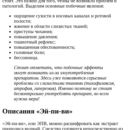
стоит. Это нужно для того, чтобы не возникло проблем и
патологий. Выделим основные побочные явления:
ощущение сухости в носовых каналах и ротовой
полости;
жжение в области слизистых тканей;
приступы чихания;
повышение давления;
тошнотный рефлекс;
повышенная обеспокоенность;
головные боли;
бессонница.
Стоит отметить, что побочные эффекты
могут возникать из-за злоупотребления
препаратом. Здесь уже появляются серьезные
проблемы со слизистыми тканями (тахифилаксия,
атрофия, гиперемия). Именно поэтому не стоит
бесконтрольно употреблять препарат, во всем
нужна мера!
Описания «Эй-пи-ви»
«Эй-пи-ви», или ЭПВ, можно расшифровать как экстракт
прополиса водный. Средство готовится непосредственно из