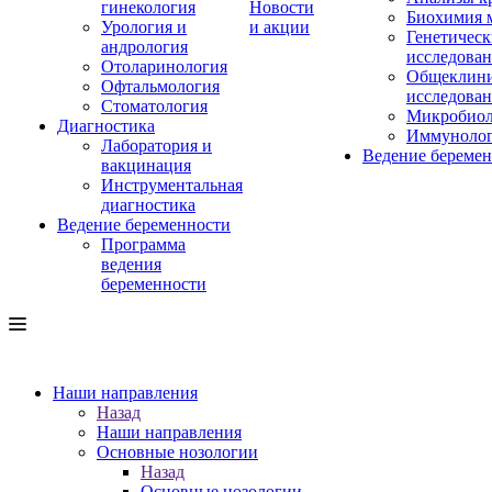
гинекология
Новости
Биохимия 
Урология и
и акции
Генетическ
андрология
исследова
Отоларинология
Общеклини
Офтальмология
исследова
Стоматология
Микробиол
Диагностика
Иммуноло
Лаборатория и
Ведение береме
вакцинация
Инструментальная
диагностика
Ведение беременности
Программа
ведения
беременности
Наши направления
Назад
Наши направления
Основные нозологии
Назад
Основные нозологии