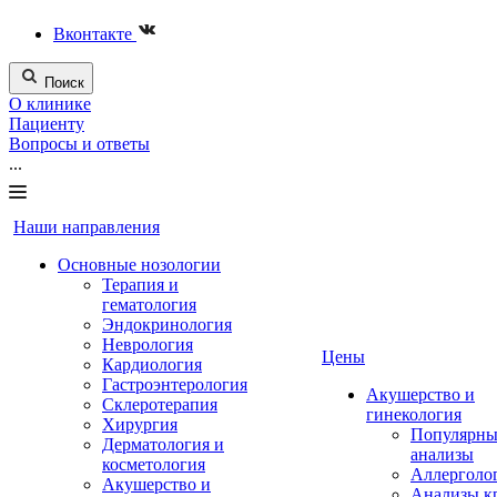
Вконтакте
Поиск
О клинике
Пациенту
Вопросы и ответы
...
Наши направления
Основные нозологии
Терапия и
гематология
Эндокринология
Неврология
Цены
Кардиология
Гастроэнтерология
Акушерство и
Склеротерапия
гинекология
Хирургия
Популярны
Дерматология и
анализы
косметология
Аллерголо
Акушерство и
Анализы к