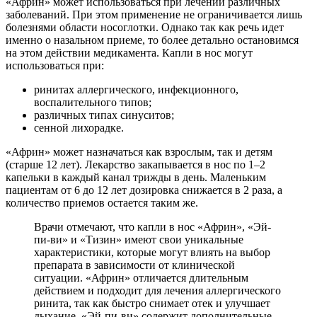
«Африн» может использоваться при лечении различных
заболеваний. При этом применение не ограничивается лишь
болезнями области носоглотки. Однако так как речь идет
именно о назальном приеме, то более детально остановимся
на этом действии медикамента. Капли в нос могут
использоваться при:
ринитах аллергического, инфекционного,
воспалительного типов;
различных типах синуситов;
сенной лихорадке.
«Африн» может назначаться как взрослым, так и детям
(старше 12 лет). Лекарство закапывается в нос по 1–2
капельки в каждый канал трижды в день. Маленьким
пациентам от 6 до 12 лет дозировка снижается в 2 раза, а
количество приемов остается таким же.
Врачи отмечают, что капли в нос «Африн», «Эй-
пи-ви» и «Тизин» имеют свои уникальные
характеристики, которые могут влиять на выбор
препарата в зависимости от клинической
ситуации. «Африн» отличается длительным
действием и подходит для лечения аллергического
ринита, так как быстро снимает отек и улучшает
дыхание. «Эй-пи-ви» содержит дополнительные