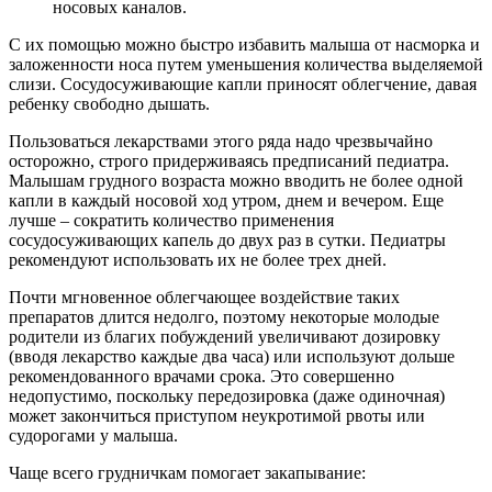
носовых каналов.
С их помощью можно быстро избавить малыша от насморка и
заложенности носа путем уменьшения количества выделяемой
слизи. Сосудосуживающие капли приносят облегчение, давая
ребенку свободно дышать.
Пользоваться лекарствами этого ряда надо чрезвычайно
осторожно, строго придерживаясь предписаний педиатра.
Малышам грудного возраста можно вводить не более одной
капли в каждый носовой ход утром, днем и вечером. Еще
лучше – сократить количество применения
сосудосуживающих капель до двух раз в сутки. Педиатры
рекомендуют использовать их не более трех дней.
Почти мгновенное облегчающее воздействие таких
препаратов длится недолго, поэтому некоторые молодые
родители из благих побуждений увеличивают дозировку
(вводя лекарство каждые два часа) или используют дольше
рекомендованного врачами срока. Это совершенно
недопустимо, поскольку передозировка (даже одиночная)
может закончиться приступом неукротимой рвоты или
судорогами у малыша.
Чаще всего грудничкам помогает закапывание: