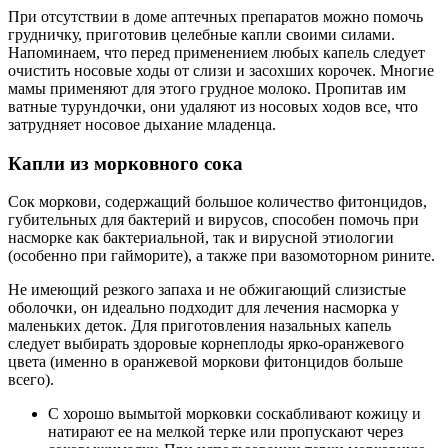
При отсутствии в доме аптечных препаратов можно помочь
грудничку, приготовив целебные капли своими силами.
Напоминаем, что перед применением любых капель следует
очистить носовые ходы от слизи и засохших корочек. Многие
мамы применяют для этого грудное молоко. Пропитав им
ватные турундочки, они удаляют из носовых ходов все, что
затрудняет носовое дыхание младенца.
Капли из морковного сока
Сок моркови, содержащий большое количество фитонцидов,
губительных для бактерий и вирусов, способен помочь при
насморке как бактериальной, так и вирусной этиологии
(особенно при гайморите), а также при вазомоторном рините.
Не имеющий резкого запаха и не обжигающий слизистые
оболочки, он идеально подходит для лечения насморка у
маленьких деток. Для приготовления назальных капель
следует выбирать здоровые корнеплоды ярко-оранжевого
цвета (именно в оранжевой моркови фитонцидов больше
всего).
С хорошо вымытой морковки соскабливают кожицу и
натирают ее на мелкой терке или пропускают через