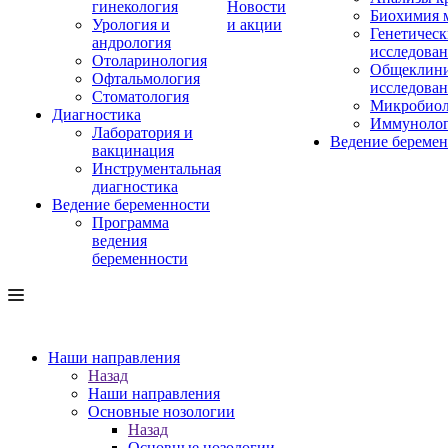
гинекология
Новости
Биохимия 
Урология и
и акции
Генетическ
андрология
исследова
Отоларинология
Общеклини
Офтальмология
исследова
Стоматология
Микробиол
Диагностика
Иммуноло
Лаборатория и
Ведение береме
вакцинация
Инструментальная
диагностика
Ведение беременности
Программа
ведения
беременности
Наши направления
Назад
Наши направления
Основные нозологии
Назад
Основные нозологии