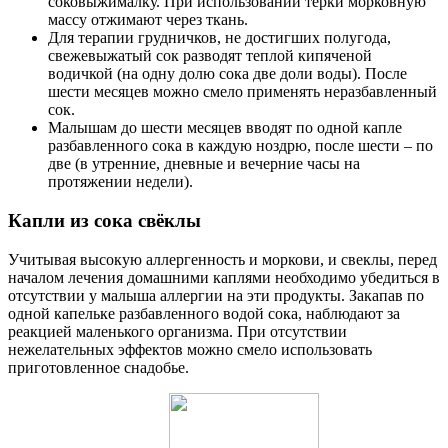
соковыжималку. При использовании терки морковную
массу отжимают через ткань.
Для терапии грудничков, не достигших полугода,
свежевыжатый сок разводят теплой кипяченой
водичкой (на одну долю сока две доли воды). После
шести месяцев можно смело применять неразбавленный
сок.
Малышам до шести месяцев вводят по одной капле
разбавленного сока в каждую ноздрю, после шести – по
две (в утренние, дневные и вечерние часы на
протяжении недели).
Капли из сока свёклы
Учитывая высокую аллергенность и моркови, и свеклы, перед
началом лечения домашними каплями необходимо убедиться в
отсутствии у малыша аллергии на эти продукты. Закапав по
одной капельке разбавленного водой сока, наблюдают за
реакцией маленького организма. При отсутствии
нежелательных эффектов можно смело использовать
приготовленное снадобье.