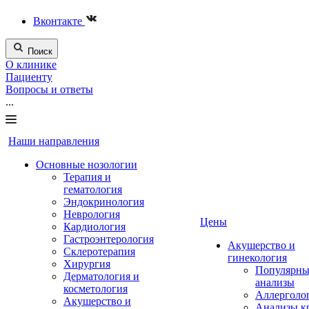
Вконтакте
Поиск
О клинике
Пациенту
Вопросы и ответы
...
Наши направления
Основные нозологии
Терапия и
гематология
Эндокринология
Неврология
Цены
Кардиология
Гастроэнтерология
Акушерство и
Склеротерапия
гинекология
Хирургия
Популярны
Дерматология и
анализы
косметология
Аллерголо
Акушерство и
Анализы к