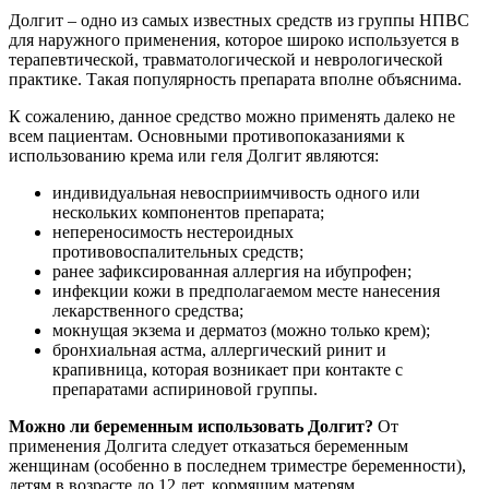
Долгит – одно из самых известных средств из группы НПВС
для наружного применения, которое широко используется в
терапевтической, травматологической и неврологической
практике. Такая популярность препарата вполне объяснима.
К сожалению, данное средство можно применять далеко не
всем пациентам. Основными противопоказаниями к
использованию крема или геля Долгит являются:
индивидуальная невосприимчивость одного или
нескольких компонентов препарата;
непереносимость нестероидных
противовоспалительных средств;
ранее зафиксированная аллергия на ибупрофен;
инфекции кожи в предполагаемом месте нанесения
лекарственного средства;
мокнущая экзема и дерматоз (можно только крем);
бронхиальная астма, аллергический ринит и
крапивница, которая возникает при контакте с
препаратами аспириновой группы.
Можно ли беременным использовать Долгит?
От
применения Долгита следует отказаться беременным
женщинам (особенно в последнем триместре беременности),
детям в возрасте до 12 лет, кормящим матерям.