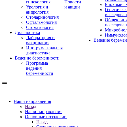
гинекология
Новости
Биохимия 
Урология и
и акции
Генетическ
андрология
исследова
Отоларинология
Общеклини
Офтальмология
исследова
Стоматология
Микробиол
Диагностика
Иммуноло
Лаборатория и
Ведение береме
вакцинация
Инструментальная
диагностика
Ведение беременности
Программа
ведения
беременности
Наши направления
Назад
Наши направления
Основные нозологии
Назад
Основные нозологии