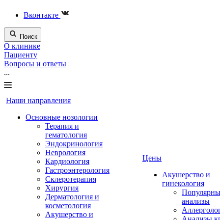
Вконтакте
Поиск
О клинике
Пациенту
Вопросы и ответы
...
Наши направления
Основные нозологии
Терапия и
гематология
Эндокринология
Неврология
Цены
Кардиология
Гастроэнтерология
Акушерство и
Склеротерапия
гинекология
Хирургия
Популярны
Дерматология и
анализы
косметология
Аллерголо
Акушерство и
Анализы к