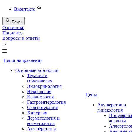
Вконтакте
Поиск
О клинике
Пациенту
Вопросы и ответы
...
Наши направления
Основные нозологии
Терапия и
гематология
Эндокринология
Неврология
Цены
Кардиология
Гастроэнтерология
Акушерство и
Склеротерапия
гинекология
Хирургия
Популярны
Дерматология и
анализы
косметология
Аллерголо
Акушерство и
Анализы к