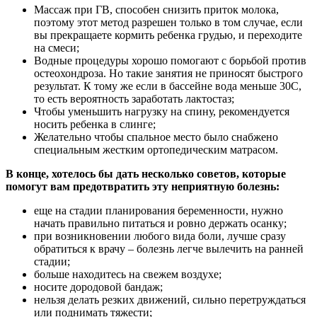
Массаж при ГВ, способен снизить приток молока,
поэтому этот метод разрешен только в том случае, если
вы прекращаете кормить ребенка грудью, и переходите
на смеси;
Водные процедуры хорошо помогают с борьбой против
остеохондроза. Но такие занятия не приносят быстрого
результат. К тому же если в бассейне вода меньше 30С,
то есть вероятность заработать лактостаз;
Чтобы уменьшить нагрузку на спину, рекомендуется
носить ребенка в слинге;
Желательно чтобы спальное место было снабжено
специальным жестким ортопедическим матрасом.
В конце, хотелось бы дать несколько советов, которые
помогут вам предотвратить эту неприятную болезнь:
еще на стадии планирования беременности, нужно
начать правильно питаться и ровно держать осанку;
при возникновении любого вида боли, лучше сразу
обратиться к врачу – болезнь легче вылечить на ранней
стадии;
больше находитесь на свежем воздухе;
носите дородовой бандаж;
нельзя делать резких движений, сильно перетруждаться
или поднимать тяжести;