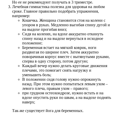
Но ее не рекомендуют получать в 3 триместре.
Лечебная гимнастика полезна для здоровья на любом
сроке. Главное правильно подобрать упражнения,
например:
Кошечка. Женщина становится стоя на колени с
упором в руках. Медленно выгибая спину дугой и
на выдохе прогибая вниз;
Сидя на коленях, на вдохе аккуратно откинуть
спину назад и на выдохе вернуться в исходное
положение;
Беременная встает на мягкий коврик, ноги
раздвигая по ширине плеч. Затем аккуратно
поворачивая корпус вместе с вытянутыми руками,
сперва в одну сторону, потом другую;
Каждый вечер нужно делать круговые движения
плечами, это помогает снять нагрузку и
уменьшить боль;
В положении сидя голову нужно опрокинуть
назад. При этом нужно попытаться левым ухом –
левого плеча, правым ухом – правого;
при грудном остеохондрозе, нужно встать и на
вдохе опустить руки по швам, а на выдохе поднять
наверх;
Так-же существует йога для беременных.