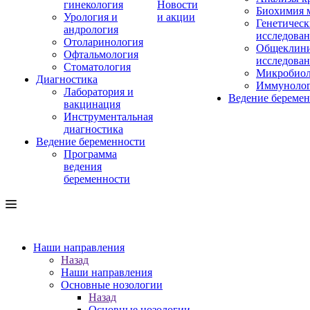
гинекология
Новости
Биохимия 
Урология и
и акции
Генетическ
андрология
исследова
Отоларинология
Общеклини
Офтальмология
исследова
Стоматология
Микробиол
Диагностика
Иммуноло
Лаборатория и
Ведение береме
вакцинация
Инструментальная
диагностика
Ведение беременности
Программа
ведения
беременности
Наши направления
Назад
Наши направления
Основные нозологии
Назад
Основные нозологии