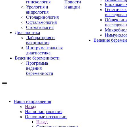
гинекология
Новости
Биохимия 
Урология и
и акции
Генетическ
андрология
исследова
Отоларинология
Общеклини
Офтальмология
исследова
Стоматология
Микробиол
Диагностика
Иммуноло
Лаборатория и
Ведение береме
вакцинация
Инструментальная
диагностика
Ведение беременности
Программа
ведения
беременности
Наши направления
Назад
Наши направления
Основные нозологии
Назад
Основные нозологии