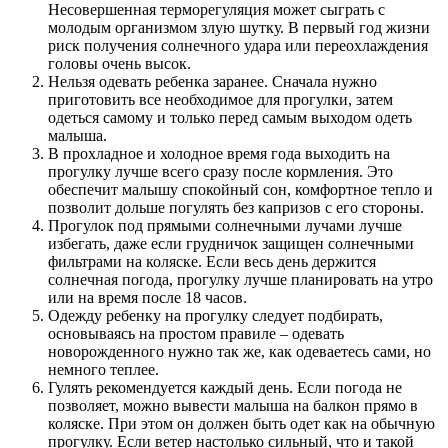
Несовершенная терморегуляция может сыграть с
молодым организмом злую шутку. В первый год жизни
риск получения солнечного удара или переохлаждения
головы очень высок.
Нельзя одевать ребенка заранее. Сначала нужно
приготовить все необходимое для прогулки, затем
одеться самому и только перед самым выходом одеть
малыша.
В прохладное и холодное время года выходить на
прогулку лучше всего сразу после кормления. Это
обеспечит малышу спокойный сон, комфортное тепло и
позволит дольше погулять без капризов с его стороны.
Прогулок под прямыми солнечными лучами лучше
избегать, даже если грудничок защищен солнечными
фильтрами на коляске. Если весь день держится
солнечная погода, прогулку лучше планировать на утро
или на время после 18 часов.
Одежду ребенку на прогулку следует подбирать,
основываясь на простом правиле – одевать
новорожденного нужно так же, как одеваетесь сами, но
немного теплее.
Гулять рекомендуется каждый день. Если погода не
позволяет, можно вывести малыша на балкон прямо в
коляске. При этом он должен быть одет как на обычную
прогулку. Если ветер настолько сильный, что и такой