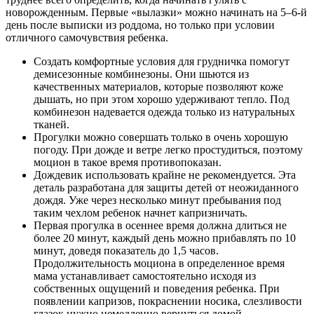
новорожденным. Первые «вылазки» можно начинать на 5–6-й
день после выписки из роддома, но только при условии
отличного самочувствия ребенка.
Создать комфортные условия для грудничка помогут
демисезонные комбинезоны. Они шьются из
качественных материалов, которые позволяют коже
дышать, но при этом хорошо удерживают тепло. Под
комбинезон надевается одежда только из натуральных
тканей.
Прогулки можно совершать только в очень хорошую
погоду. При дожде и ветре легко простудиться, поэтому
моцион в такое время противопоказан.
Дождевик использовать крайне не рекомендуется. Эта
деталь разработана для защиты детей от неожиданного
дождя. Уже через несколько минут пребывания под
таким чехлом ребенок начнет капризничать.
Первая прогулка в осеннее время должна длиться не
более 20 минут, каждый день можно прибавлять по 10
минут, доведя показатель до 1,5 часов.
Продолжительность моциона в определенное время
мама устанавливает самостоятельно исходя из
собственных ощущений и поведения ребенка. При
появлении капризов, покраснении носика, слезливости
глазок нужно немедленно вернуться домой.