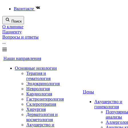
Вконтакте
Поиск
О клинике
Пациенту
Вопросы и ответы
...
Наши направления
Основные нозологии
Терапия и
гематология
Эндокринология
Неврология
Цены
Кардиология
Гастроэнтерология
Акушерство и
Склеротерапия
гинекология
Хирургия
Популярны
Дерматология и
анализы
косметология
Аллерголо
Акушерство и
Анализы к