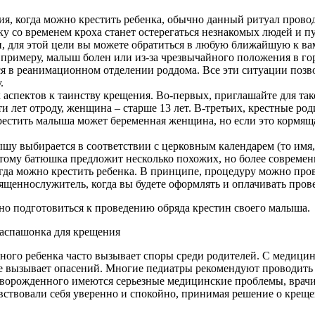
я, когда можно крестить ребенка, обычно данный ритуал прово
у со временем кроха станет остерегаться незнакомых людей и пу
и, для этой цели вы можете обратиться в любую ближайшую к в
к примеру, малыш болен или из-за чрезвычайного положения в го
я в реанимационном отделении роддома. Все эти ситуации позв
.
аспектов к таинству крещения. Во-первых, приглашайте для та
 лет отроду, женщина – старше 13 лет. В-третьих, крестные ро
естить малыша может беременная женщина, но если это кормящая
у выбирается в соответствии с церковным календарем (то имя, 
этому батюшка предложит несколько похожих, но более совреме
гда можно крестить ребенка. В принципе, процедуру можно про
ященнослужитель, когда вы будете оформлять и оплачивать пров
но подготовиться к проведению обряда крестин своего малыша.
ного ребенка часто вызывает споры среди родителей. С медици
не вызывает опасений. Многие педиатры рекомендуют проводить 
оворожденного имеются серьезные медицинские проблемы, врачи
ствовали себя уверенно и спокойно, принимая решение о креще