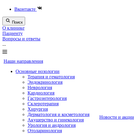
Вконтакте
Поиск
О клинике
Пациенту
Вопросы и ответы
...
Наши направления
Основные нозологии
Терапия и гематология
Эндокринология
Неврология
Кардиология
Гастроэнтерология
Склеротерапия
Хирургия
Дерматология и косметология
Новости и акци
Акушерство и гинекология
Урология и андрология
Отоларинология