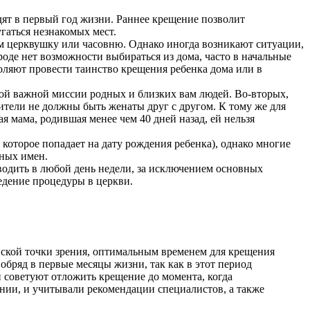
дят в первый год жизни. Раннее крещение позволит
гаться незнакомых мест.
ам церквушку или часовню. Однако иногда возникают ситуации,
роде нет возможности выбираться из дома, часто в начальные
оляют провести таинство крещения ребенка дома или в
кой важной миссии родных и близких вам людей. Во-вторых,
дители не должны быть женаты друг с другом. К тому же для
 мама, родившая менее чем 40 дней назад, ей нельзя
которое попадает на дату рождения ребенка), однако многие
нных имен.
водить в любой день недели, за исключением основных
едение процедуры в церкви.
нской точки зрения, оптимальным временем для крещения
обряд в первые месяцы жизни, так как в этот период
 советуют отложить крещение до момента, когда
нии, и учитывали рекомендации специалистов, а также