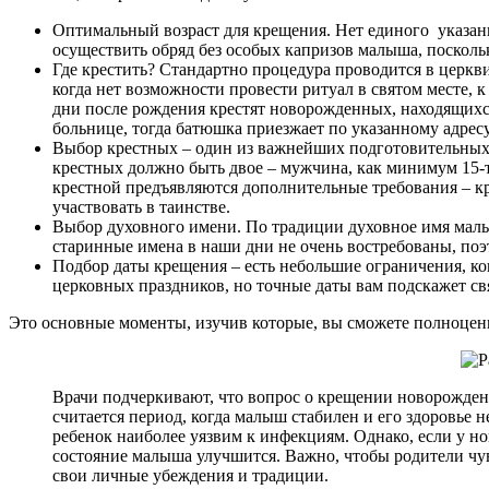
Оптимальный возраст для крещения. Нет единого указани
осуществить обряд без особых капризов малыша, поскольк
Где крестить? Стандартно процедура проводится в церкв
когда нет возможности провести ритуал в святом месте, 
дни после рождения крестят новорожденных, находящихс
больнице, тогда батюшка приезжает по указанному адресу
Выбор крестных – один из важнейших подготовительных 
крестных должно быть двое – мужчина, как минимум 15-ти
крестной предъявляются дополнительные требования – кр
участвовать в таинстве.
Выбор духовного имени. По традиции духовное имя малыш
старинные имена в наши дни не очень востребованы, по
Подбор даты крещения – есть небольшие ограничения, ко
церковных праздников, но точные даты вам подскажет св
Это основные моменты, изучив которые, вы сможете полноцен
Врачи подчеркивают, что вопрос о крещении новорожден
считается период, когда малыш стабилен и его здоровье 
ребенок наиболее уязвим к инфекциям. Однако, если у н
состояние малыша улучшится. Важно, чтобы родители чув
свои личные убеждения и традиции.