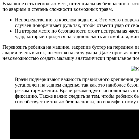
В машине есть несколько мест, потенциальная безопасность к
по авариям и степень сложности возможных травм.
Непосредственно за креслом водителя. Это место повреж
случаев поворачивает руль так, чтобы отвести удар от св
На втором месте по безопасности стоит центральная част
удар, который придется на заднюю часть автомобиля, ми
Перевозить ребенка на машине, закрепив бустер на переднем п
аварии очень высок, несмотря на силу удара. Даже простая пое
невозможностью создать малышу анатомически правильное пол
Врачи подчеркивают важность правильного крепления дет
установлен на заднем сиденье, так как это наиболее безо
резком торможении. Врачи рекомендуют использовать шт
фиксацию. Также важно следить за тем, чтобы ребенок бы
способствует не только безопасности, но и комфортному