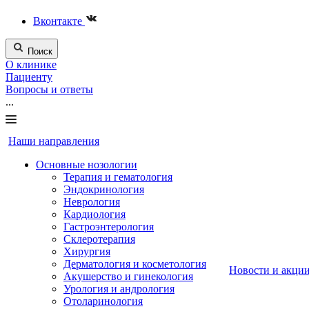
Вконтакте
Поиск
О клинике
Пациенту
Вопросы и ответы
...
Наши направления
Основные нозологии
Терапия и гематология
Эндокринология
Неврология
Кардиология
Гастроэнтерология
Склеротерапия
Хирургия
Дерматология и косметология
Новости и акци
Акушерство и гинекология
Урология и андрология
Отоларинология