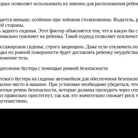
оторых позволяет использовать их именно для расположения реб
дается меньше, особенно при лобовом столкновении. Водитель, 
оей стороны.
ь заднего сиденья. Этот фактор объясняется тем, что в какую бы
нимально повлияет на ребенка. Такой подход позволяет исключит
ассажирском сиденье, строго запрещено. Даже если отключить п
здка по ровной поверхности будет доставлять ребенку неудобства
ожение тела.
ского бустера на сиденье автомобиля для обеспечения безопасно
пасное место в машине. При установке необходимо убедиться, чт
атные ремни безопасности, которые должны проходить через сп
л правильно пристегнут, так как это значительно снижает риск 
 путешествию.