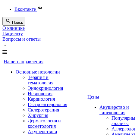
Вконтакте
Поиск
О клинике
Пациенту
Вопросы и ответы
...
Наши направления
Основные нозологии
Терапия и
гематология
Эндокринология
Неврология
Цены
Кардиология
Гастроэнтерология
Акушерство и
Склеротерапия
гинекология
Хирургия
Популярны
Дерматология и
анализы
косметология
Аллерголо
Акушерство и
Анализы к