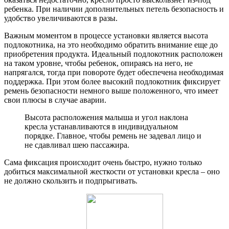
Самые простые варианты просто кладутся на сиденье, не
подразумевая никакой поддержки. Нижняя часть ремня в этом
случае будет проходить под подлокотниками, но в случае
резкого торможения или поворота такой фиксации может
оказаться недостаточно, кресло просто выскользнет из-под
ребенка. При наличии дополнительных петель безопасность и
удобство увеличиваются в разы.
Важным моментом в процессе установки является высота
подлокотника, на это необходимо обратить внимание еще до
приобретения продукта. Идеальный подлокотник расположен
на таком уровне, чтобы ребенок, опираясь на него, не
напрягался, тогда при повороте будет обеспечена необходимая
поддержка. При этом более высокий подлокотник фиксирует
ремень безопасности немного выше положенного, что имеет
свои плюсы в случае аварии.
Высота расположения малыша и угол наклона
кресла устанавливаются в индивидуальном
порядке. Главное, чтобы ремень не задевал лицо и
не сдавливал шею пассажира.
Сама фиксация происходит очень быстро, нужно только
добиться максимальной жесткости от установки кресла – оно
не должно скользить и подпрыгивать.