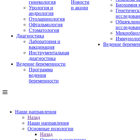
гинекология
Новости
Биохимия 
Урология и
и акции
Генетическ
андрология
исследова
Отоларинология
Общеклини
Офтальмология
исследова
Стоматология
Микробиол
Диагностика
Иммуноло
Лаборатория и
Ведение береме
вакцинация
Инструментальная
диагностика
Ведение беременности
Программа
ведения
беременности
Наши направления
Назад
Наши направления
Основные нозологии
Назад
Основные нозологии