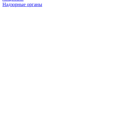
Версия для
слабовидящих
Версия для
печати
Лицензии
Надзорные органы