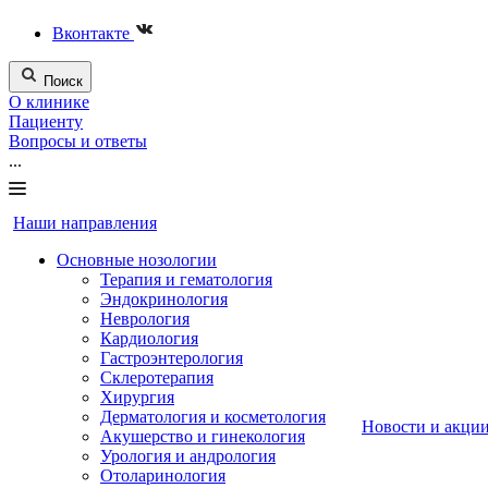
Вконтакте
Поиск
О клинике
Пациенту
Вопросы и ответы
...
Наши направления
Основные нозологии
Терапия и гематология
Эндокринология
Неврология
Кардиология
Гастроэнтерология
Склеротерапия
Хирургия
Дерматология и косметология
Новости и акци
Акушерство и гинекология
Урология и андрология
Отоларинология