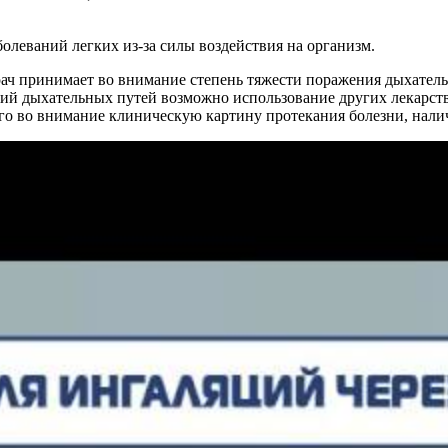
олеваний легких из-за силы воздействия на организм.
врач принимает во внимание степень тяжести поражения дыхате
ний дыхательных путей возможно использование других лекарств
го во внимание клиническую картину протекания болезни, нали