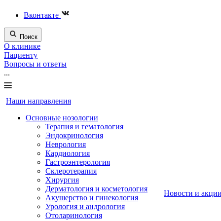
Вконтакте
Поиск
О клинике
Пациенту
Вопросы и ответы
...
Наши направления
Основные нозологии
Терапия и гематология
Эндокринология
Неврология
Кардиология
Гастроэнтерология
Склеротерапия
Хирургия
Дерматология и косметология
Новости и акци
Акушерство и гинекология
Урология и андрология
Отоларинология