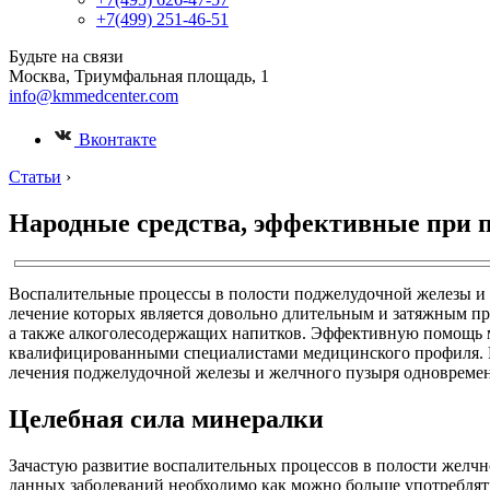
+7(499) 251-46-51
Будьте на связи
Москва, Триумфальная площадь, 1
info@kmmedcenter.com
Вконтакте
Статьи
›
Народные средства, эффективные при п
Воспалительные процессы в полости поджелудочной железы и ж
лечение которых является довольно длительным и затяжным п
а также алкоголесодержащих напитков. Эффективную помощь мо
квалифицированными специалистами медицинского профиля. В м
лечения поджелудочной железы и желчного пузыря одновремен
Целебная сила минералки
Зачастую развитие воспалительных процессов в полости желчн
данных заболеваний необходимо как можно больше употреблят