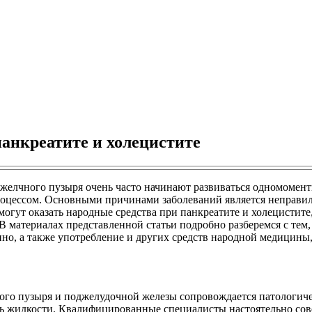
анкреатите и холецистите
елчного пузыря очень часто начинают развиваться одномоментно
роцессом. Основными причинами заболеваний является неправил
гут оказать народные средства при панкреатите и холецистите
атериалах представленной статьи подробно разберемся с тем, 
но, а также употребление и других средств народной медицины
ого пузыря и поджелудочной железы сопровождается патологиче
ь жидкости. Квалифицированные специалисты настоятельно сове