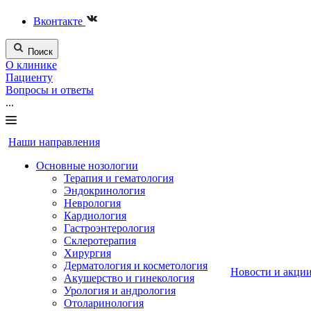
Вконтакте
Поиск
О клинике
Пациенту
Вопросы и ответы
...
Наши направления
Основные нозологии
Терапия и гематология
Эндокринология
Неврология
Кардиология
Гастроэнтерология
Склеротерапия
Хирургия
Дерматология и косметология
Новости и акци
Акушерство и гинекология
Урология и андрология
Отоларинология