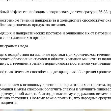
ный эффект ее необходимо подогревать до температуры 36-38 гра
остренном течении панкреатита и холецистита способствует ок
бления различных продуктов питания.
дящих и панкреатических протоков и очищению их от патогенны
я с воспалившихся органов.
щего воздействия на желчные протоки при хроническом течении 
ировать образование спазмов в области клапанов мышечных вол
 минут, с течением времени порционность постепенно увеличивае
рофилактическим способом предотвращения обострения хрониче
дополнением к основному лечению панкреатита и холецистита, о
ромашки и мяты способны облегчить спазмы и улучшить пищевар
джелудочной железы благодаря высокому содержанию витамино
шению состояния. Поэтому важно помнить, что народные средст
 пациента.