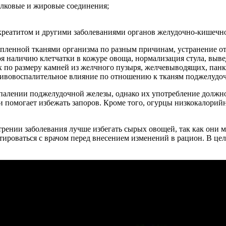
лковые и жировые соединения;
нкреатитом и другими заболеваниями органов желудочно-кишечн
ленной тканями организма по разным причинам, устранение оте
 наличию клетчатки в кожуре овоща, нормализация стула, выве
 по размеру камней из желчного пузыря, желчевыводящих, панк
тивовоспалительное влияние по отношению к тканям поджелудо
спалении поджелудочной железы, однако их употребление должн
и помогает избежать запоров. Кроме того, огурцы низкокалорий
трении заболевания лучше избегать сырых овощей, так как они 
ироваться с врачом перед внесением изменений в рацион. В цел