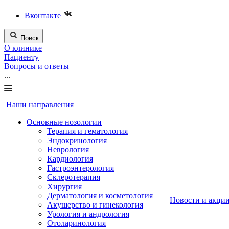
Вконтакте
Поиск
О клинике
Пациенту
Вопросы и ответы
...
Наши направления
Основные нозологии
Терапия и гематология
Эндокринология
Неврология
Кардиология
Гастроэнтерология
Склеротерапия
Хирургия
Дерматология и косметология
Новости и акци
Акушерство и гинекология
Урология и андрология
Отоларинология