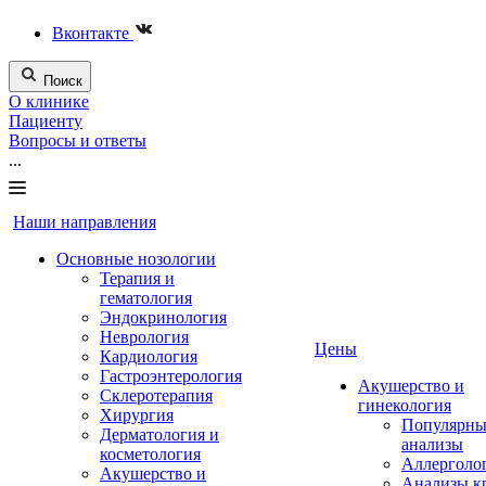
Вконтакте
Поиск
О клинике
Пациенту
Вопросы и ответы
...
Наши направления
Основные нозологии
Терапия и
гематология
Эндокринология
Неврология
Цены
Кардиология
Гастроэнтерология
Акушерство и
Склеротерапия
гинекология
Хирургия
Популярны
Дерматология и
анализы
косметология
Аллерголо
Акушерство и
Анализы к