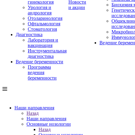
гинекология
Новости
Биохимия 
Урология и
и акции
Генетическ
андрология
исследова
Отоларинология
Общеклини
Офтальмология
исследова
Стоматология
Микробиол
Диагностика
Иммуноло
Лаборатория и
Ведение береме
вакцинация
Инструментальная
диагностика
Ведение беременности
Программа
ведения
беременности
Наши направления
Назад
Наши направления
Основные нозологии
Назад
Основные нозологии