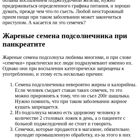
больны воспалением поджелудочной железы, нужно
придерживаться определенного графика питания, и хорошо
думать, прежде чем что-то съесть. Любой неосторожный
прием пищи при таком заболевании может закончиться
приступом. А касается ли это семечек?
Жареные семена подсолнечника при
панкреатите
Жареные семена подсолнуха любимы многими, и при слове
«семечки» практически все люди подразумевают именно их.
Однако они при воспалении категорически запрещены к
употреблению, и этому есть несколько причин:
Семена подсолнечника невероятно жирны и калорийны.
Если человек съедает стакан таких семечек, то это
можно прировнять к тому, что он съел 200г шашлыка.
Нужно помнить, что при таком заболевании жирное
кушать запрещается.
Из подсолнуха можно есть здоровому человеку в
количестве 2 столовых ложек в день, а о пациенте с
больной поджелудочной не стоит и говорить.
Семечки, которые продаются в магазине, обязательно
проходят промышленную обработку, из-за этого в них