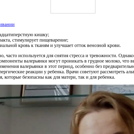
ливании
надцатиперстную кишку;
акта, стимулирует пищеварение;
риальной кровь к тканям и улучшает отток венозной крови.
тво, часто используется для снятия стресса и тревожности. Одн
омпоненты валерьянки могут проникать в грудное молоко, что в
менения валерьянки в этот период, особенно без предварительн
ргические реакции у ребенка. Врачи советуют рассмотреть альт
 которые безопасны как для матери, так и для ребенка.