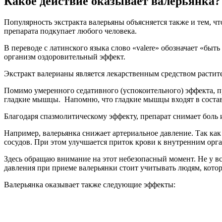
Какое действие оказывает валерьянка?
Популярность экстракта валерьяны объясняется также и тем, чт
препарата подкупает любого человека.
В переводе с латинского языка слово «valere» обозначает «бы
организм оздоровительный эффект.
Экстракт валерианы является лекарственным средством растит
Помимо умеренного седативного (успокоительного) эффекта, пр
гладкие мышцы. Напомню, что гладкие мышцы входят в состав 
Благодаря спазмолитическому эффекту, препарат снимает боль 
Например, валерьянка снижает артериальное давление. Так ка
сосудов. При этом улучшается приток крови к внутренним орг
Здесь обращаю внимание на этот небезопасный момент. Не у 
давления при приеме валерьянки стоит учитывать людям, кот
Валерьянка оказывает также следующие эффекты: