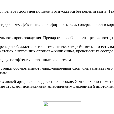
о препарат доступен по цене и отпускается без рецепта врача. 
ть здоровым». Действительно, эфирные масла, содержащиеся в ко
ельного происхождения. Препарат способен снять тревожность,
епарат обладает еще и спазмолитическим действием. То есть, ва
стенок внутренних органов – кишечника, кровеносных сосудов,
и другие эффекты, связанные со спазмом.
к стенки сосудов имеют гладкомышечный слой, она вызывает его
анам.
всех людей артериальное давление высокое. У многих оно ниже
орые страдают пониженным артериальным давлением (гипотонией