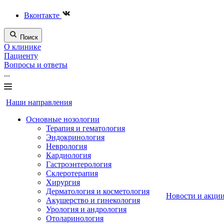
Вконтакте
Поиск
О клинике
Пациенту
Вопросы и ответы
...
Наши направления
Основные нозологии
Терапия и гематология
Эндокринология
Неврология
Кардиология
Гастроэнтерология
Склеротерапия
Хирургия
Дерматология и косметология
Новости и акци
Акушерство и гинекология
Урология и андрология
Отоларинология