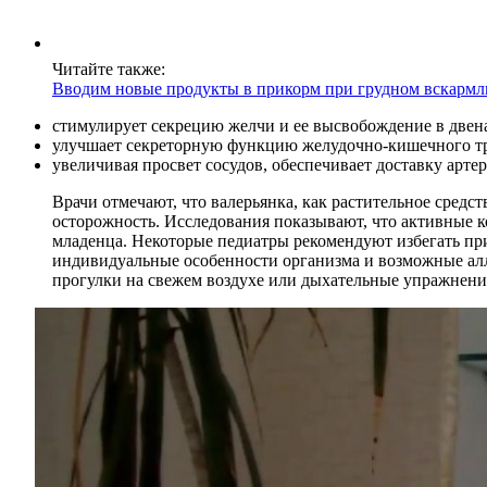
Читайте также:
Вводим новые продукты в прикорм при грудном вскарм
стимулирует секрецию желчи и ее высвобождение в две
улучшает секреторную функцию желудочно-кишечного тр
увеличивая просвет сосудов, обеспечивает доставку арте
Врачи отмечают, что валерьянка, как растительное средс
осторожность. Исследования показывают, что активные к
младенца. Некоторые педиатры рекомендуют избегать при
индивидуальные особенности организма и возможные алле
прогулки на свежем воздухе или дыхательные упражнения,