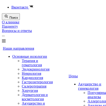
Вконтакте
Поиск
О клинике
Пациенту
Вопросы и ответы
...
Наши направления
Основные нозологии
Терапия и
гематология
Эндокринология
Неврология
Цены
Кардиология
Гастроэнтерология
Акушерство и
Склеротерапия
гинекология
Хирургия
Популярны
Дерматология и
анализы
косметология
Аллерголо
Акушерство и
Анализы к