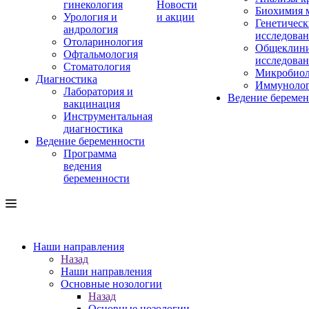
гинекология
Новости
Биохимия 
Урология и
и акции
Генетическ
андрология
исследова
Отоларинология
Общеклини
Офтальмология
исследова
Стоматология
Микробиол
Диагностика
Иммуноло
Лаборатория и
Ведение береме
вакцинация
Инструментальная
диагностика
Ведение беременности
Программа
ведения
беременности
Наши направления
Назад
Наши направления
Основные нозологии
Назад
Основные нозологии