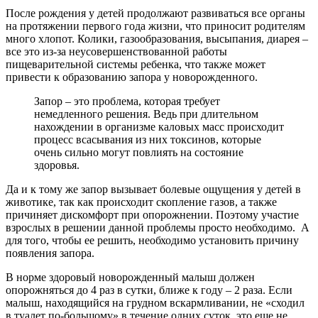
После рождения у детей продолжают развиваться все органы
на протяжении первого года жизни, что приносит родителям
много хлопот. Колики, газообразования, высыпания, диарея –
все это из-за неусовершенствованной работы
пищеварительной системы ребенка, что также может
привести к образованию запора у новорожденного.
Запор – это проблема, которая требует
немедленного решения. Ведь при длительном
нахождении в организме каловых масс происходит
процесс всасывания из них токсинов, которые
очень сильно могут повлиять на состояние
здоровья.
Да и к тому же запор вызывает болевые ощущения у детей в
животике, так как происходит скопление газов, а также
причиняет дискомфорт при опорожнении. Поэтому участие
взрослых в решении данной проблемы просто необходимо. А
для того, чтобы ее решить, необходимо установить причину
появления запора.
В норме здоровый новорожденный малыш должен
опорожняться до 4 раз в сутки, ближе к году – 2 раза. Если
малыш, находящийся на грудном вскармливании, не «сходил
в туалет по-большому» в течение одних суток, это еще не