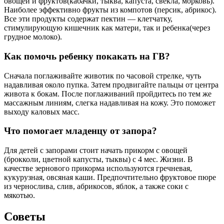
овощей и фруктов(кабачки, тыква, капуста, свекла, морковь).
Наиболее эффективно фрукты из компотов (персик, абрикос).
Все эти продукты содержат пектин — клетчатку,
стимулирующую кишечник как матери, так и ребенка(через
грудное молоко).
Как помочь ребенку покакать на ГВ?
Сначала поглаживайте животик по часовой стрелке, чуть
надавливая около пупка. Затем продвигайте пальцы от центра
живота к бокам. После поглаживаний пройдитесь по тем же
массажным линиям, слегка надавливая на кожу. Это поможет
выходу каловых масс.
Что помогает младенцу от запора?
Для детей с запорами стоит начать прикорм с овощей
(брокколи, цветной капусты, тыквы) с 4 мес. Жизни. В
качестве зернового прикорма используются гречневая,
кукурузная, овсяная каши. Предпочтительно фруктовое пюре
из чернослива, слив, абрикосов, яблок, а также соки с
мякотью.
Советы