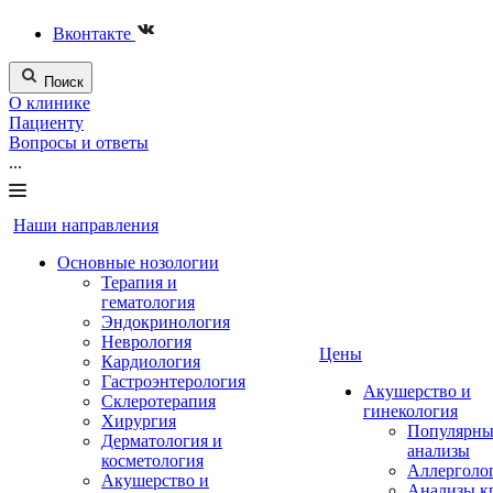
Вконтакте
Поиск
О клинике
Пациенту
Вопросы и ответы
...
Наши направления
Основные нозологии
Терапия и
гематология
Эндокринология
Неврология
Цены
Кардиология
Гастроэнтерология
Акушерство и
Склеротерапия
гинекология
Хирургия
Популярны
Дерматология и
анализы
косметология
Аллерголо
Акушерство и
Анализы к