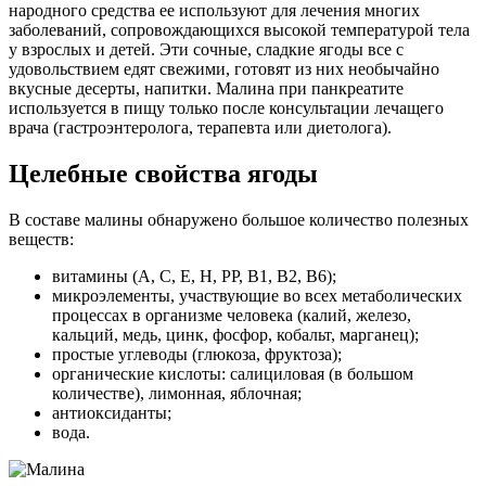
народного средства ее используют для лечения многих
заболеваний, сопровождающихся высокой температурой тела
у взрослых и детей. Эти сочные, сладкие ягоды все с
удовольствием едят свежими, готовят из них необычайно
вкусные десерты, напитки. Малина при панкреатите
используется в пищу только после консультации лечащего
врача (гастроэнтеролога, терапевта или диетолога).
Целебные свойства ягоды
В составе малины обнаружено большое количество полезных
веществ:
витамины (A, C, E, H, PP, B1, B2, B6);
микроэлементы, участвующие во всех метаболических
процессах в организме человека (калий, железо,
кальций, медь, цинк, фосфор, кобальт, марганец);
простые углеводы (глюкоза, фруктоза);
органические кислоты: салициловая (в большом
количестве), лимонная, яблочная;
антиоксиданты;
вода.