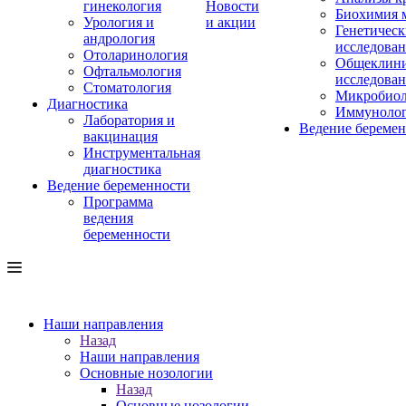
гинекология
Новости
Биохимия 
Урология и
и акции
Генетическ
андрология
исследова
Отоларинология
Общеклини
Офтальмология
исследова
Стоматология
Микробиол
Диагностика
Иммуноло
Лаборатория и
Ведение береме
вакцинация
Инструментальная
диагностика
Ведение беременности
Программа
ведения
беременности
Наши направления
Назад
Наши направления
Основные нозологии
Назад
Основные нозологии