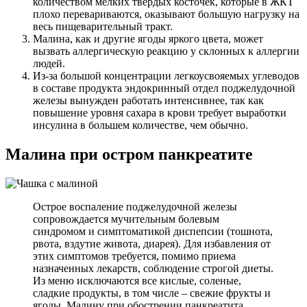
количеством мелких твердых косточек, которые в ЖКТ
плохо перевариваются, оказывают большую нагрузку на
весь пищеварительный тракт.
Малина, как и другие ягоды яркого цвета, может
вызвать аллергическую реакцию у склонных к аллергии
людей.
Из-за большой концентрации легкоусвояемых углеводов
в составе продукта эндокринный отдел поджелудочной
железы вынужден работать интенсивнее, так как
повышение уровня сахара в крови требует выработки
инсулина в большем количестве, чем обычно.
Малина при остром панкреатите
Острое воспаление поджелудочной железы
сопровождается мучительным болевым
синдромом и симптоматикой диспепсии (тошнота,
рвота, вздутие живота, диарея). Для избавления от
этих симптомов требуется, помимо приема
назначенных лекарств, соблюдение строгой диеты.
Из меню исключаются все кислые, соленые,
сладкие продукты, в том числе – свежие фрукты и
ягоды. Малину при обострении панкреатита