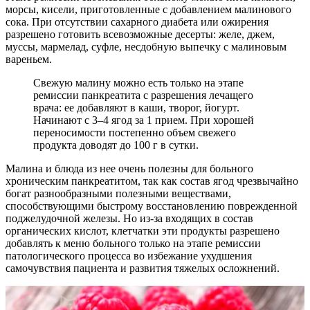
морсы, кисели, приготовленные с добавлением малинового
сока. При отсутствии сахарного диабета или ожирения
разрешено готовить всевозможные десерты: желе, джем,
муссы, мармелад, суфле, несдобную выпечку с малиновым
вареньем.
Свежую малину можно есть только на этапе
ремиссии панкреатита с разрешения лечащего
врача: ее добавляют в каши, творог, йогурт.
Начинают с 3–4 ягод за 1 прием. При хорошей
переносимости постепенно объем свежего
продукта доводят до 100 г в сутки.
Малина и блюда из нее очень полезны для больного
хроническим панкреатитом, так как состав ягод чрезвычайно
богат разнообразными полезными веществами,
способствующими быстрому восстановлению поврежденной
поджелудочной железы. Но из-за входящих в состав
органических кислот, клетчатки эти продукты разрешено
добавлять к меню больного только на этапе ремиссии
патологического процесса во избежание ухудшения
самочувствия пациента и развития тяжелых осложнений.