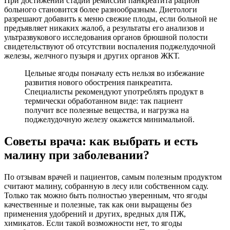
При достижении стадии ремиссии панкреатита рацион
больного становится более разнообразным. Диетологи
разрешают добавить к меню свежие плоды, если больной не
предъявляет никаких жалоб, а результаты его анализов и
ультразвукового исследования органов брюшной полости
свидетельствуют об отсутствии воспаления поджелудочной
железы, желчного пузыря и других органов ЖКТ.
Цельные ягоды поначалу есть нельзя во избежание
развития нового обострения панкреатита.
Специалисты рекомендуют употреблять продукт в
термически обработанном виде: так пациент
получит все полезные вещества, и нагрузка на
поджелудочную железу окажется минимальной.
Советы врача: как выбрать и есть
малину при заболевании?
По отзывам врачей и пациентов, самым полезным продуктом
считают малину, собранную в лесу или собственном саду.
Только так можно быть полностью уверенным, что ягоды
качественные и полезные, так как они выращены без
применения удобрений и других, вредных для ПЖ,
химикатов. Если такой возможности нет, то ягоды