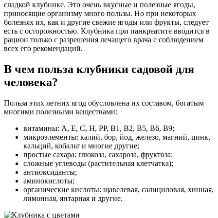
сладкой клубнике. Это очень вкусные и полезные ягоды,
приносящие организму много пользы. Но при некоторых
болезнях их, как и другие свежие ягоды или фрукты, следует
есть с осторожностью. Клубника при панкреатите вводится в
рацион только с разрешения лечащего врача с соблюдением
всех его рекомендаций.
В чем польза клубники садовой для
человека?
Польза этих летних ягод обусловлена их составом, богатым
многими полезными веществами:
витамины: A, E, C, H, PP, B1, B2, B5, B6, B9;
микроэлементы: калий, бор, йод, железо, магний, цинк,
кальций, кобальт и многие другие;
простые сахара: глюкоза, сахароза, фруктоза;
сложные углеводы (растительная клетчатка);
антиоксиданты;
аминокислоты;
органические кислоты: щавелевая, салициловая, хинная,
лимонная, янтарная и другие.