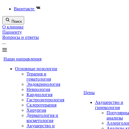
Вконтакте
Поиск
О клинике
Пациенту
Вопросы и ответы
...
Наши направления
Основные нозологии
Терапия и
гематология
Эндокринология
Неврология
Цены
Кардиология
Гастроэнтерология
Акушерство и
Склеротерапия
гинекология
Хирургия
Популярны
Дерматология и
анализы
косметология
Аллерголо
Акушерство и
Анализы к