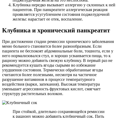
поджелудочная железа на это неспособна.
Клубника нередко вызывает аллергию у склонных к ней
пациентов. При панкреатите аллергическая реакция
проявляется усугублением состояния поджелудочной
железы: нарастает ее отек, воспаление.
Клубника и хронический панкреатит
При достижении стадии ремиссии хронического заболевания
меню больного становится более разнообразным. Если
пациента не беспокоят абдоминальные боли, тошнота, если у
него нормализовался стул, и хорошо усваивается пища, то к
рациону можно добавить свежую клубнику. В первый раз не
рекомендуется кушать ягоды сырыми во избежание
ухудшения состояния. Термически обработанные ягоды
считаются более полезными, несмотря на частичное
разрушение витаминов в процессе температурного
воздействия (варки, запекания). Высокая температура
уменьшает агрессивность фруктовых кислот, смягчает
структуру растительных волокон.
При стойкой, длительно сохраняющейся ремиссии
к рациону можно добавить клубничный сок. Пить