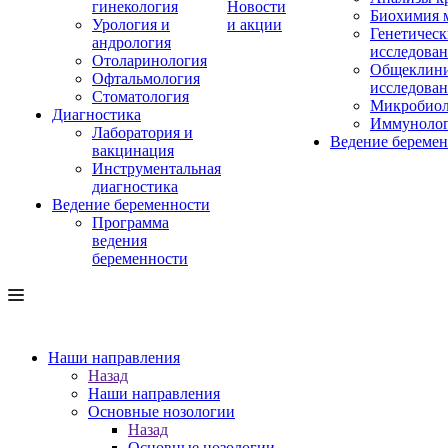
гинекология
Новости
Биохимия 
Урология и
и акции
Генетическ
андрология
исследова
Отоларинология
Общеклини
Офтальмология
исследова
Стоматология
Микробиол
Диагностика
Иммуноло
Лаборатория и
Ведение береме
вакцинация
Инструментальная
диагностика
Ведение беременности
Программа
ведения
беременности
Наши направления
Назад
Наши направления
Основные нозологии
Назад
Основные нозологии