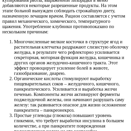
купирования рвоты, выраженной лихорадки в меню
добавляются некоторые разрешенные продукты. На этом
этапе больной вынужден соблюдать строжайшую диету,
назначенную лечащим врачом. Рацион составляется с учетом
правил механического, химического, температурного
щажения. Употребление клубники противопоказано по
нескольким причинам:
Многочисленные мелкие косточки в структуре ягод и
растительная клетчатка раздражают слизистую оболочку
желудка, в результате чего рефлекторно усиливается
секреторная, моторная функция желудка, кишечника и
других органов желудочно-кишечного тракта. Этот
эффект провоцирует усиление болей в животе,
газообразование, диарею.
Органические кислоты стимулируют выработку
пищеварительных соков – желудочного, кишечного,
панкреатического. Усиливается и выработка желчи
печенью. Компоненты желчи активируют ферменты
поджелудочной железы, они начинают разрушать саму
железу: так развивается опасное для жизни осложнение
панкреатита – панкреонекроз.
Простые углеводы (глюкоза) повышают уровень
гликемии, что требует выработки инсулина в большем
количестве, а при панкреатите поврежденная