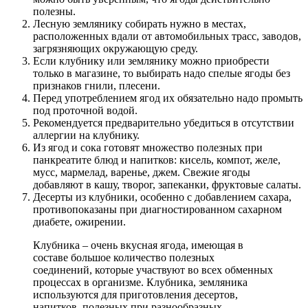
полезны.
Лесную землянику собирать нужно в местах,
расположенных вдали от автомобильных трасс, заводов,
загрязняющих окружающую среду.
Если клубнику или землянику можно приобрести
только в магазине, то выбирать надо спелые ягоды без
признаков гнили, плесени.
Перед употреблением ягод их обязательно надо промыть
под проточной водой.
Рекомендуется предварительно убедиться в отсутствии
аллергии на клубнику.
Из ягод и сока готовят множество полезных при
панкреатите блюд и напитков: кисель, компот, желе,
мусс, мармелад, варенье, джем. Свежие ягоды
добавляют в кашу, творог, запеканки, фруктовые салаты.
Десерты из клубники, особенно с добавлением сахара,
противопоказаны при диагностированном сахарном
диабете, ожирении.
Клубника – очень вкусная ягода, имеющая в
составе большое количество полезных
соединений, которые участвуют во всех обменных
процессах в организме. Клубника, земляника
используются для приготовления десертов,
напитков, полезных при разнообразных